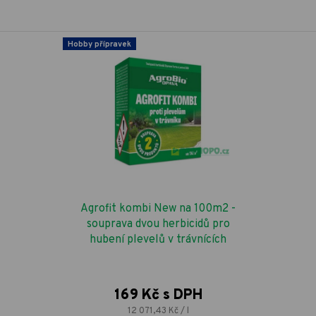
Hobby přípravek
Agrofit kombi New na 100m2 -
souprava dvou herbicidů pro
hubení plevelů v trávnících
169 Kč s DPH
12 071,43 Kč / l