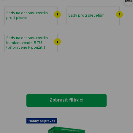
100%
Sady na ochranu rostlin
1
Sady proti plevelům
2
proti plísním
Sady na ochranu rostlin
kombinované - RTU
1
(připravené k použití)
Zobrazit filtraci
Hobby přípravek