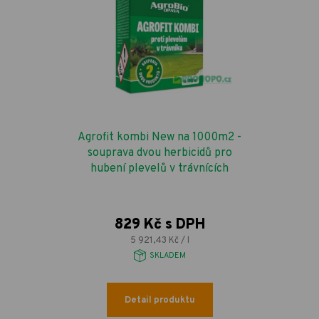
Agrofit kombi New na 1000m2 -
souprava dvou herbicidů pro
hubení plevelů v trávnících
829 Kč s DPH
5 921,43 Kč / l
SKLADEM
Detail produktu