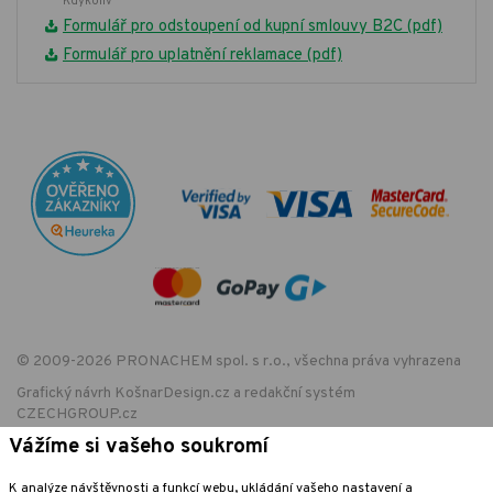
Kdykoliv
Formulář pro odstoupení od kupní smlouvy B2C (pdf)
Formulář pro uplatnění reklamace (pdf)
© 2009-2026 PRONACHEM spol. s r.o., všechna práva vyhrazena
Grafický návrh
KošnarDesign.cz
a redakční systém
CZECHGROUP.cz
Vážíme si vašeho soukromí
K analýze návštěvnosti a funkcí webu, ukládání vašeho nastavení a