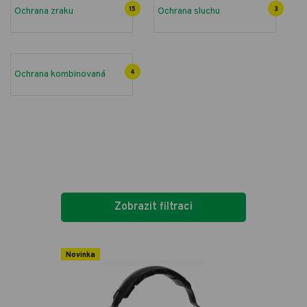
Ochrana zraku
15
Ochrana sluchu
3
Ochrana kombinovaná
4
Zobrazit filtraci
Novinka