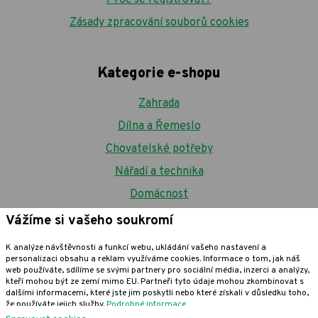
Proč se registrovat?
Zásady zpracování souborů cookies
Kategorie e-shopu
Zahrada
Dílna a Řemeslo
Chovatelské potřeby
Nářadí a technika
Domácnost
Vážíme si vašeho soukromí
PROHOPO.cz
K analýze návštěvnosti a funkcí webu, ukládání vašeho nastavení a
na Facebooku
personalizaci obsahu a reklam využíváme cookies. Informace o tom, jak náš
web používáte, sdílíme se svými partnery pro sociální média, inzerci a analýzy,
kteří mohou být ze zemí mimo EU. Partneři tyto údaje mohou zkombinovat s
dalšími informacemi, které jste jim poskytli nebo které získali v důsledku toho,
že používáte jejich služby.
Podrobné informace