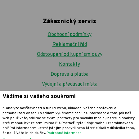
Zákaznický servis
Obchodní podmínky
Reklamační řád
Odstoupení od kupní smlouvy
Kontakty
Doprava a platba
Výdejní a předávací místa
Poradna
Vážíme si vašeho soukromí
Kde je moje zásilka?
K analýze návštěvnosti a funkcí webu, ukládání vašeho nastavení a
personalizaci obsahu a reklam využíváme cookies. Informace o tom, jak náš
Proč se registrovat?
web používáte, sdílíme se svými partnery pro sociální média, inzerci a analýzy,
kteří mohou být ze zemí mimo EU. Partneři tyto údaje mohou zkombinovat s
Zásady zpracování souborů cookies
dalšími informacemi, které jste jim poskytli nebo které získali v důsledku toho,
že používáte jejich služby.
Podrobné informace