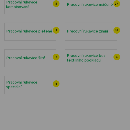
Pracovní rukavice
5
Pracovní rukavice máčené
24
kombinované
Pracovní rukavice pletené
3
Pracovní rukavice zimní
10
Pracovní rukavice bez
Pracovní rukavice šité
2
4
textilního podkladu
Pracovní rukavice
4
speciální