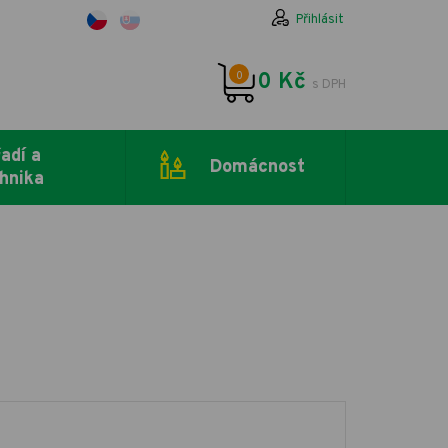
Přihlásit
0
0 Kč
s DPH
adí a
Domácnost
hnika