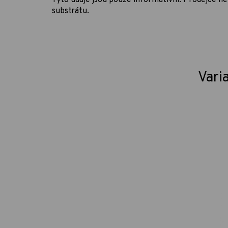
Tyto údaje jsou pouze informativní. Prodejce 
substrátu.
Vari