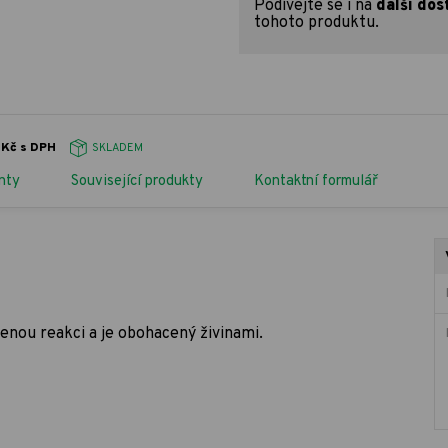
Podívejte se i na
další dos
tohoto produktu.
5Kč s DPH
SKLADEM
nty
Související produkty
Kontaktní formulář
venou reakci a je obohacený živinami.