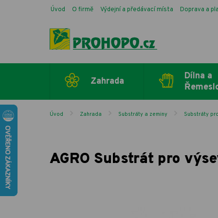
Úvod
O firmě
Výdejní a předávací místa
Doprava a pl
Dílna a
Zahrada
Řemesl
Úvod
Zahrada
Substráty a zeminy
Substráty pro
AGRO Substrát pro výse