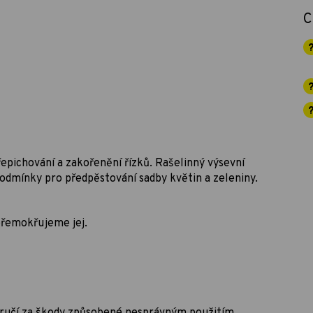
C
řepichování a zakořenění řízků. Rašelinný výsevní
podmínky pro předpěstování sadby květin a zeleniny.
přemokřujeme jej.