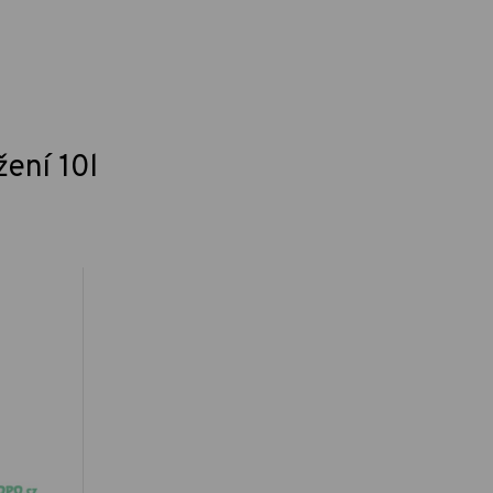
ení 10l