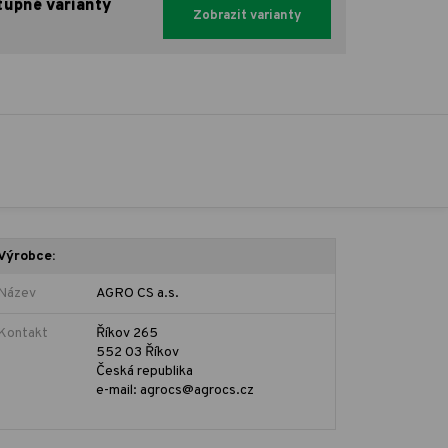
tupné varianty
Zobrazit varianty
Výrobce:
Název
AGRO CS a.s.
Kontakt
Říkov 265
552 03 Říkov
Česká republika
e-mail: agrocs@agrocs.cz