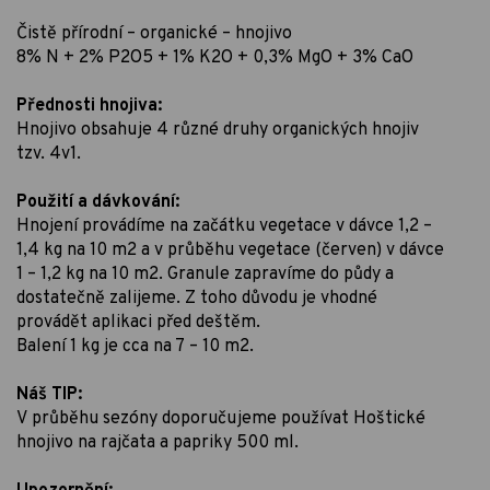
Čistě přírodní – organické – hnojivo
8% N + 2% P2O5 + 1% K2O + 0,3% MgO + 3% CaO
Přednosti hnojiva:
Hnojivo obsahuje 4 různé druhy organických hnojiv
tzv. 4v1.
Použití a dávkování:
Hnojení provádíme na začátku vegetace v dávce 1,2 –
1,4 kg na 10 m2 a v průběhu vegetace (červen) v dávce
1 – 1,2 kg na 10 m2. Granule zapravíme do půdy a
dostatečně zalijeme. Z toho důvodu je vhodné
provádět aplikaci před deštěm.
Balení 1 kg je cca na 7 – 10 m2.
Náš TIP:
V průběhu sezóny doporučujeme používat Hoštické
hnojivo na rajčata a papriky 500 ml.