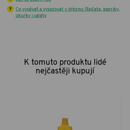
Co vysévat a vysazovat v březnu: Rajčata, papriky,
okurky i saláty
K tomuto produktu lidé
nejčastěji kupují