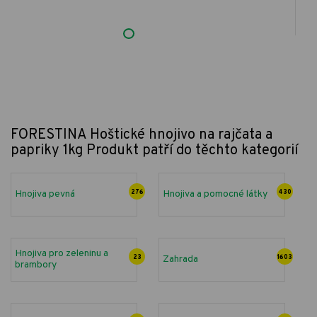
FORESTINA Hoštické hnojivo na rajčata a
papriky 1kg
Produkt patří do těchto kategorií
Hnojiva pevná
276
Hnojiva a pomocné látky
430
Hnojiva pro zeleninu a
23
Zahrada
1603
brambory