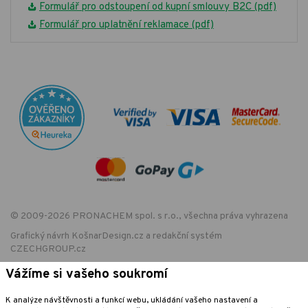
Formulář pro odstoupení od kupní smlouvy B2C (pdf)
Formulář pro uplatnění reklamace (pdf)
© 2009-2026 PRONACHEM spol. s r.o., všechna práva vyhrazena
Grafický návrh
KošnarDesign.cz
a redakční systém
CZECHGROUP.cz
Vážíme si vašeho soukromí
K analýze návštěvnosti a funkcí webu, ukládání vašeho nastavení a
EET - označení provozovny: