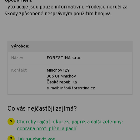
Upozornění:
Tyto údaje jsou pouze informativní. Prodejce neručí za
škody způsobené nesprávným použitím hnojiva.
Výrobce:
Název
FORESTINA s.r.o.
Kontakt
Mnichov 129
386 01 Mnichov
Česká republika
e-mail: info@forestina.cz
Co vás nejčastěji zajímá?
Choroby rajčat, okurek, paprik a další zeleniny:
ochrana proti plísni a padlí
Jak se zbavit vos