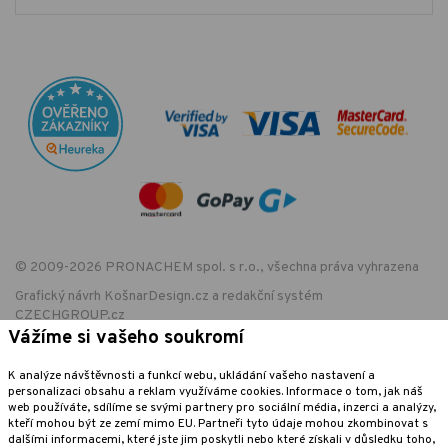
© 2009-2026 PRONACHEM spol. s r.o., všechna práva vyhrazena
Grafický návrh
KošnarDesign.cz
a redakční systém
CZECHGROUP.cz
Vážíme si vašeho soukromí
K analýze návštěvnosti a funkcí webu, ukládání vašeho nastavení a
personalizaci obsahu a reklam využíváme cookies. Informace o tom, jak náš
EET - označení provozovny:
web používáte, sdílíme se svými partnery pro sociální média, inzerci a analýzy,
Podle zákona o evidenci tržeb je prodávající povinen vystavit kupujícímu
kteří mohou být ze zemí mimo EU. Partneři tyto údaje mohou zkombinovat s
účtenku. Zároveň je povinen zaevidovat přijatou tržbu u správce daně
dalšími informacemi, které jste jim poskytli nebo které získali v důsledku toho,
online; v případě technického výpadku pak nejpozději do 48 hodin.