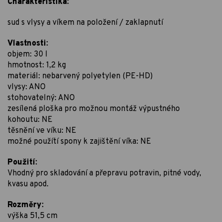
Charakteristika:
sud s vlysy a víkem na položení / zaklapnutí
Vlastnosti:
objem: 30 l
hmotnost: 1,2 kg
materiál: nebarvený polyetylen (PE-HD)
vlysy: ANO
stohovatelný: ANO
zesílená ploška pro možnou montáž výpustného
kohoutu: NE
těsnění ve víku: NE
možné použítí spony k zajištění víka: NE
Použití:
Vhodný pro skladování a přepravu potravin, pitné vody,
kvasu apod.
Rozměry:
výška 51,5 cm