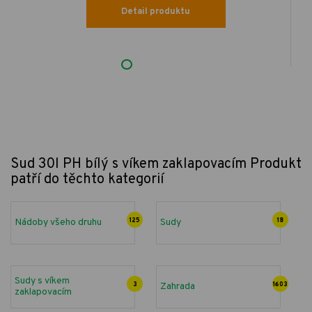
Detail produktu
Sud 30l PH bílý s víkem zaklapovacím
Produkt
patří do těchto kategorií
Nádoby všeho druhu
125
Sudy
18
Sudy s víkem
3
Zahrada
1603
zaklapovacím