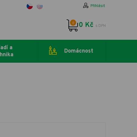
Přihlásit
0
0 Kč
s DPH
adí a
Domácnost
hnika