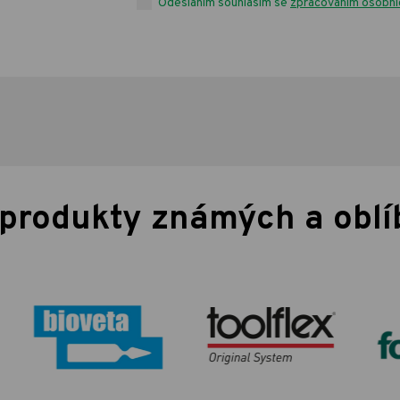
Odesláním souhlasím se
zpracováním osobní
 produkty známých a obl