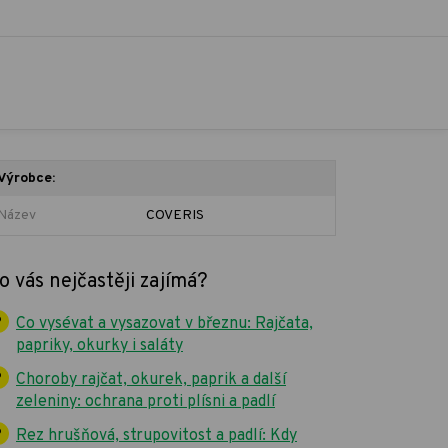
Výrobce:
Název
COVERIS
o vás nejčastěji zajímá?
Co vysévat a vysazovat v březnu: Rajčata,
papriky, okurky i saláty
Choroby rajčat, okurek, paprik a další
zeleniny: ochrana proti plísni a padlí
Rez hrušňová, strupovitost a padlí: Kdy