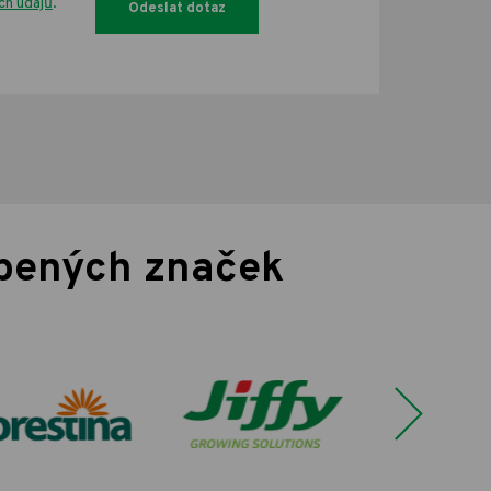
ch údajů
.
íbených značek