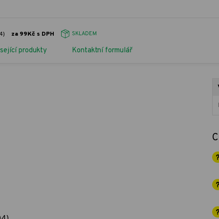
4)
za 99Kč s DPH
SKLADEM
sející produkty
Kontaktní formulář
C
04)