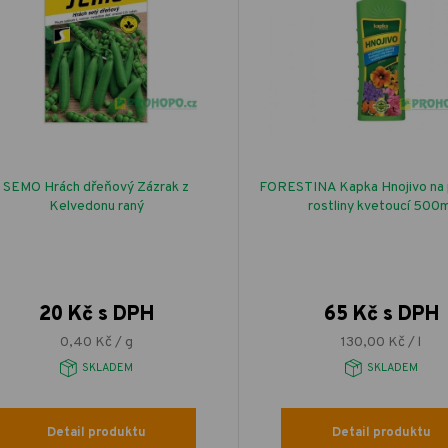
SEMO Hrách dřeňový Zázrak z
FORESTINA Kapka Hnojivo na 
Kelvedonu raný
rostliny kvetoucí 500m
20 Kč s DPH
65 Kč s DPH
0,40 Kč / g
130,00 Kč / l
SKLADEM
SKLADEM
Detail produktu
Detail produktu