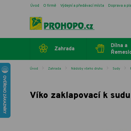
Úvod
O firmě
Výdejní a předávací místa
Doprava a pl
Dílna a
Zahrada
Řemesl
Úvod
Zahrada
Nádoby všeho druhu
Sudy
Víko zaklapovací k sud