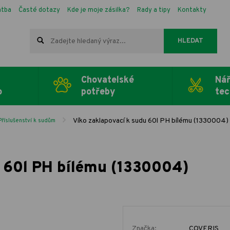
atba
Časté dotazy
Kde je moje zásilka?
Rady a tipy
Kontakty
HLEDAT
Chovatelské
Nář
o
potřeby
tec
Víko zaklapovací k sudu 60l PH bílému (1330004)
Příslušenství k sudům
u 60l PH bílému (1330004)
Značka:
COVERIS