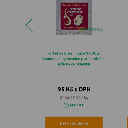
Previous
Fortefog Greenhouse SG 30g -
 F1 celoroční k
česneková dýmovnice proti molicím a
 pole
mšicím ve skleníku
95 Kč s DPH
DPH
3 166,67 Kč / kg
EM
SKLADEM
Detail produktu
uktu