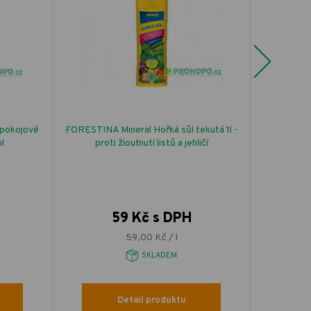
Next
pokojové
FORESTINA Mineral Hořká sůl tekutá 1l -
Víko šrou
l
proti žloutnutí listů a jehličí
59 Kč s DPH
59,00 Kč / l
SKLADEM
Detail produktu