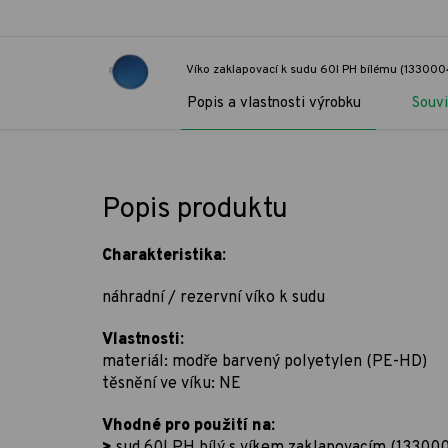
Víko zaklapovací k sudu 60l PH bílému (133000
Popis a vlastnosti výrobku
Souvi
Popis produktu
Charakteristika:
náhradní / rezervní víko k sudu
Vlastnosti:
materiál: modře barvený polyetylen (PE-HD)
těsnění ve víku: NE
Vhodné pro použití na:
>
sud 60l PH bílý s víkem zaklapovacím (13300