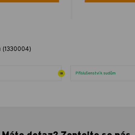
u (1330004)
Příslušenství k sudům
18