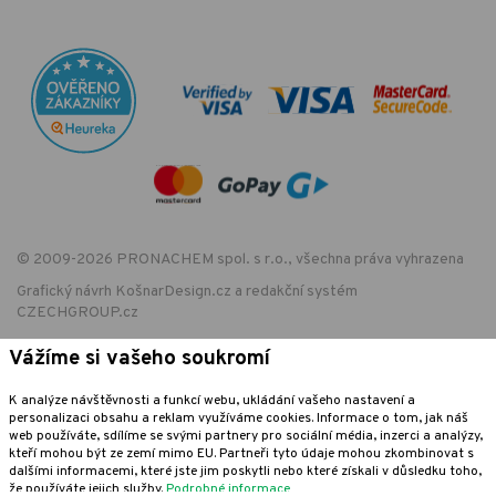
© 2009-2026 PRONACHEM spol. s r.o., všechna práva vyhrazena
Grafický návrh
KošnarDesign.cz
a redakční systém
CZECHGROUP.cz
Vážíme si vašeho soukromí
EET - označení provozovny:
K analýze návštěvnosti a funkcí webu, ukládání vašeho nastavení a
Podle zákona o evidenci tržeb je prodávající povinen vystavit kupujícímu
personalizaci obsahu a reklam využíváme cookies. Informace o tom, jak náš
účtenku. Zároveň je povinen zaevidovat přijatou tržbu u správce daně
web používáte, sdílíme se svými partnery pro sociální média, inzerci a analýzy,
online; v případě technického výpadku pak nejpozději do 48 hodin.
kteří mohou být ze zemí mimo EU. Partneři tyto údaje mohou zkombinovat s
dalšími informacemi, které jste jim poskytli nebo které získali v důsledku toho,
že používáte jejich služby.
Podrobné informace