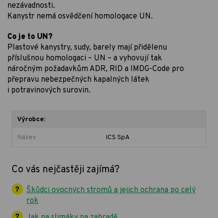
nezávadnosti.
Kanystr nemá osvědčení homologace UN.
Co je to UN?
Plastové kanystry, sudy, barely mají přidělenu
příslušnou homologaci – UN – a vyhovují tak
náročným požadavkům ADR, RID a IMDG-Code pro
přepravu nebezpečných kapalných látek
i potravinových surovin.
Výrobce:
Název
ICS SpA
Co vás nejčastěji zajímá?
Škůdci ovocných stromů a jejich ochrana po celý
rok
Jak na slimáky na zahradě