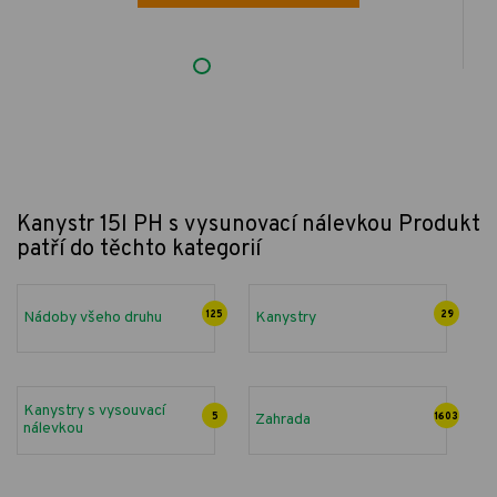
Kanystr 15l PH s vysunovací nálevkou
Produkt
patří do těchto kategorií
Nádoby všeho druhu
125
Kanystry
29
Kanystry s vysouvací
5
Zahrada
1603
nálevkou