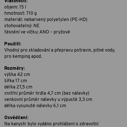
Vlastnosti:
objem: 15 l
hmotnost: 710 g
materiál: nebarvený polyetylen (PE-HD)
stohovatelný: NE
těsnění ve víčku: ANO – pryžové
Použití:
Vhodný pro skladování a přepravu potravin, pitné vody,
pro kemping apod.
Rozměry:
výška 42 cm
šířka 17 cm
délka 27,5 cm
vnitřní průměr hrdla 4,7 cm (bez nálevky)
venkovní průměr nálevky u výpustě 3,3 cm
délka vysunuté nálevky 6,1 cm
Osvědčení:
Na kanystr bylo vydáno prohlášení o zdravotní