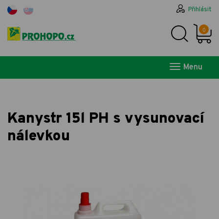
Přihlásit
0
Menu
Kanystr 15l PH s vysunovací
nálevkou