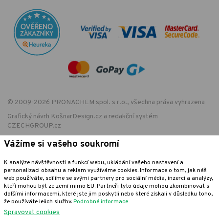
© 2009-2026 PRONACHEM spol. s r.o., všechna práva vyhrazena
Grafický návrh
KošnarDesign.cz
a redakční systém
CZECHGROUP.cz
Vážíme si vašeho soukromí
K analýze návštěvnosti a funkcí webu, ukládání vašeho nastavení a
EET - označení provozovny:
personalizaci obsahu a reklam využíváme cookies. Informace o tom, jak náš
Podle zákona o evidenci tržeb je prodávající povinen vystavit kupujícímu
web používáte, sdílíme se svými partnery pro sociální média, inzerci a analýzy,
účtenku. Zároveň je povinen zaevidovat přijatou tržbu u správce daně
kteří mohou být ze zemí mimo EU. Partneři tyto údaje mohou zkombinovat s
online; v případě technického výpadku pak nejpozději do 48 hodin.
dalšími informacemi, které jste jim poskytli nebo které získali v důsledku toho,
že používáte jejich služby.
Podrobné informace
Spravovat cookies