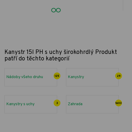
Kanystr 15l PH s uchy širokohrdlý
Produkt
patří do těchto kategorií
Nádoby všeho druhu
125
Kanystry
29
Kanystry s uchy
3
Zahrada
1603