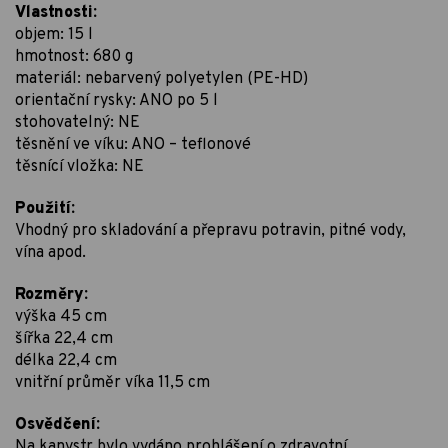
Vlastnosti:
objem: 15 l
hmotnost: 680 g
materiál: nebarvený polyetylen (PE-HD)
orientační rysky: ANO po 5 l
stohovatelný: NE
těsnění ve víku: ANO – teflonové
těsnící vložka: NE
Použití:
Vhodný pro skladování a přepravu potravin, pitné vody,
vína apod.
Rozměry:
výška 45 cm
šířka 22,4 cm
délka 22,4 cm
vnitřní průměr víka 11,5 cm
Osvědčení:
Na kanystr bylo vydáno prohlášení o zdravotní