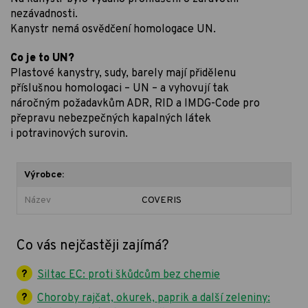
nezávadnosti.
Kanystr nemá osvědčení homologace UN.
Co je to UN?
Plastové kanystry, sudy, barely mají přidělenu
příslušnou homologaci – UN – a vyhovují tak
náročným požadavkům ADR, RID a IMDG-Code pro
přepravu nebezpečných kapalných látek
i potravinových surovin.
Výrobce:
Název
COVERIS
Co vás nejčastěji zajímá?
Siltac EC: proti škůdcům bez chemie
Choroby rajčat, okurek, paprik a další zeleniny: