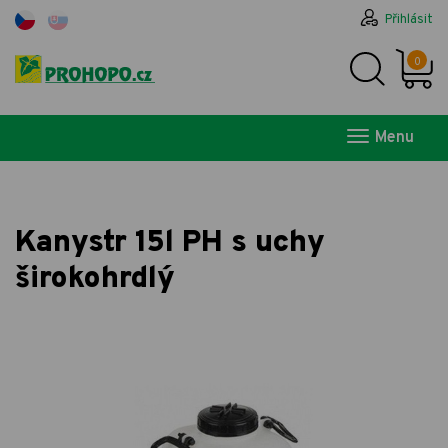
Přihlásit
0
Menu
Kanystr 15l PH s uchy
širokohrdlý