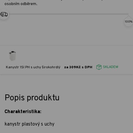
osobním odběrem.
100%
Kanystr 15l PH s uchy širokohrdlý
za 309Kč s DPH
SKLADEM
Popis produktu
Charakteristika:
kanystr plastový s uchy