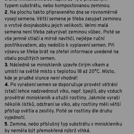
typem substrátu, nebo kompostovanou zeminou.
2.
Na plochu takto připraveného dna se rovnoměrně
vysejí semena. Větší semena je třeba zasypat zeminou
o vrstvě dvojnásobku jejich velikosti. Velmi malá
semena není třeba zakyrývat zeminou vůbec. Poté se
vše jemně stlačí a mírně navlhčí, nejlépe ruční
postřikovačem, aby nedošlo k vyplavení semen. Při
výsevu se třeba brát na zřetel informace uvedené na
obalu použitých semen.
3.
Následně se miniskleník uzavře čirým víkem a
umístí na světlé místo s teplotou 18 až 20°C. Místo,
kde je prudké slunce není vhodné!
4.
Po vyrašení semen se doporučuje provést větrání
(stačí lehce nadzvednout víko, např. špejlí), aby vzduch
provětral miniskleník a otužil rostliny. Jakmile vyraší
několik lístků, odstraní se víko, aby rostliny měli větší
přístup světla a zesílily. Poté se rostliny dle druhu
vyjednotí.
5.
Zemina, nebo příslušný typ substrátu v miniskleníku
by neměla být přemokřená nýbrž vlhká.