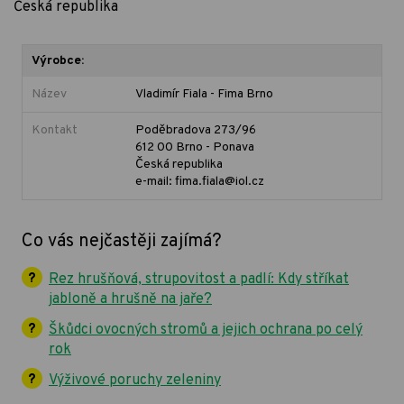
Česká republika
Výrobce:
Název
Vladimír Fiala - Fima Brno
Kontakt
Poděbradova 273/96
612 00 Brno - Ponava
Česká republika
e-mail: fima.fiala@iol.cz
Co vás nejčastěji zajímá?
Rez hrušňová, strupovitost a padlí: Kdy stříkat
jabloně a hrušně na jaře?
Škůdci ovocných stromů a jejich ochrana po celý
rok
Výživové poruchy zeleniny