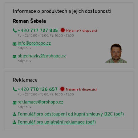
Informace o produktech a jejich dostupnosti
Roman Šebela
+420
777 727 835
Nejsme k dispozici
Po - Čt: 10:00 - 15:00, Pá: 10:00 - 13:00
info@prohopo.cz
Kdykoliv
objednavky@prohopo.cz
Kdykoliv
Reklamace
+420
770 126 657
Nejsme k dispozici
Po - Čt: 10:00 - 15:00, Pá: 10:00 - 13:00
reklamace@prohopo.cz
Kdykoliv
Formulář pro odstoupení od kupní smlouvy B2C (pdf)
Formulář pro uplatnění reklamace (pdf)