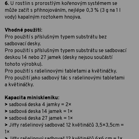
6.
U rostlin s prorostlým kořenovým systémem se
může začít s přihnojováním, nejlépe 0,3 % (3 g na 1 l
vody) kapalným roztokem hnojiva.
Vhodné použití:
Pro použití s příslušným typem substrátu bez
sadbovací desky.
Pro použití s příslušným typem substrátu se sadbovací
deskou 14 nebo 27 jamek (desky nejsou součástí
tohoto výrobku).
Pro použití s rašelinovými tabletami a květináčky.
Pro použití jako sadbový tác s rašelinovými tabletami
a květináčky.
Kapacita miniskleníku:
>
sadbová deska 4 jamky = 2×
>
sadbová deska 14 jamek = 1×
>
sadbová deska 27 jamek = 1×
>
Jiffy rašelinový sadbovač 12 květináčů 3,5×3,5cm =
1×
>
Jiffy rašelinový sadbovač 12 květináčů 6×6 cm = 1×