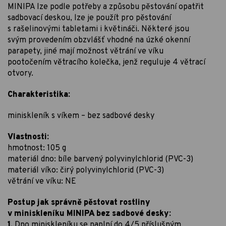
MINIPA lze podle potřeby a způsobu pěstování opatřit
sadbovací deskou, lze je použít pro pěstování
s rašelinovými tabletami i květináči. Některé jsou
svým provedením obzvlášť vhodné na úzké okenní
parapety, jiné mají možnost větrání ve víku
pootočením větracího kolečka, jenž reguluje 4 větrací
otvory.
Charakteristika:
miniskleník s víkem – bez sadbové desky
Vlastnosti:
hmotnost: 105 g
materiál dno: bíle barvený polyvinylchlorid (PVC-3)
materiál víko: čirý polyvinylchlorid (PVC-3)
větrání ve víku: NE
Postup jak správně pěstovat rostliny
v miniskleníku MINIPA bez sadbové desky:
1.
Dno miniskleníku se naplní do 4/5 příslušným