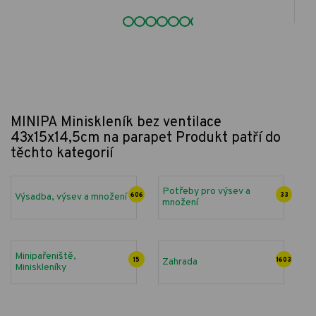
MINIPA Miniskleník bez ventilace
43x15x14,5cm na parapet
Produkt patří do
těchto kategorií
Potřeby pro výsev a
Výsadba, výsev a množení
606
33
množení
Minipařeniště,
15
Zahrada
1603
Miniskleníky