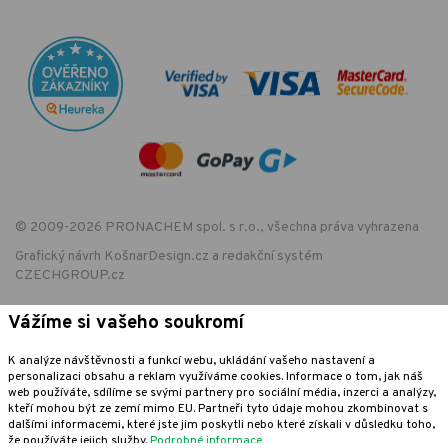
© 2009-2026 PRONACHEM spol. s r.o., všechna práva vyhrazena
Grafický návrh
KošnarDesign.cz
a redakční systém
CZECHGROUP.cz
Vážíme si vašeho soukromí
EET - označení provozovny:
K analýze návštěvnosti a funkcí webu, ukládání vašeho nastavení a
Podle zákona o evidenci tržeb je prodávající povinen vystavit kupujícímu
personalizaci obsahu a reklam využíváme cookies. Informace o tom, jak náš
účtenku. Zároveň je povinen zaevidovat přijatou tržbu u správce daně
web používáte, sdílíme se svými partnery pro sociální média, inzerci a analýzy,
online; v případě technického výpadku pak nejpozději do 48 hodin.
kteří mohou být ze zemí mimo EU. Partneři tyto údaje mohou zkombinovat s
dalšími informacemi, které jste jim poskytli nebo které získali v důsledku toho,
že používáte jejich služby.
Podrobné informace