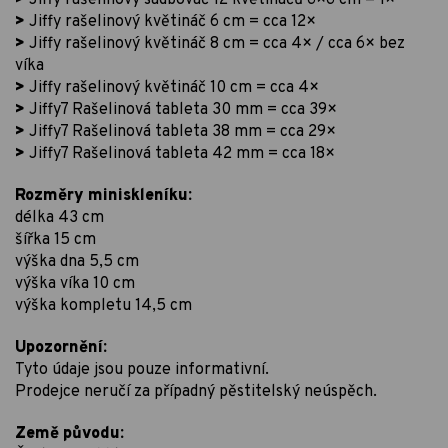
>
Jiffy rašelinový květináč 6 cm = cca 12×
>
Jiffy rašelinový květináč 8 cm = cca 4× / cca 6× bez
víka
>
Jiffy rašelinový květináč 10 cm = cca 4×
>
Jiffy7 Rašelinová tableta 30 mm = cca 39×
>
Jiffy7 Rašelinová tableta 38 mm = cca 29×
>
Jiffy7 Rašelinová tableta 42 mm = cca 18×
Rozměry miniskleníku:
délka 43 cm
šířka 15 cm
výška dna 5,5 cm
výška víka 10 cm
výška kompletu 14,5 cm
Upozornění:
Tyto údaje jsou pouze informativní.
Prodejce neručí za případný pěstitelský neúspěch.
Země původu: