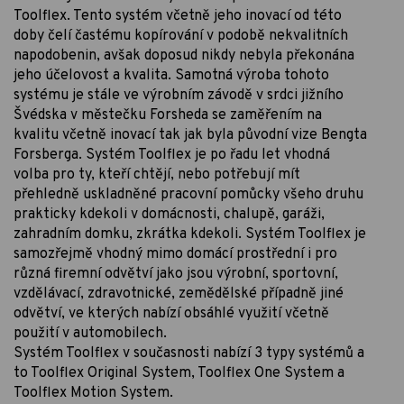
Toolflex. Tento systém včetně jeho inovací od této
doby čelí častému kopírování v podobě nekvalitních
napodobenin, avšak doposud nikdy nebyla překonána
jeho účelovost a kvalita. Samotná výroba tohoto
systému je stále ve výrobním závodě v srdci jižního
Švédska v městečku Forsheda se zaměřením na
kvalitu včetně inovací tak jak byla původní vize Bengta
Forsberga. Systém Toolflex je po řadu let vhodná
volba pro ty, kteří chtějí, nebo potřebují mít
přehledně uskladněné pracovní pomůcky všeho druhu
prakticky kdekoli v domácnosti, chalupě, garáži,
zahradním domku, zkrátka kdekoli. Systém Toolflex je
samozřejmě vhodný mimo domácí prostřední i pro
různá firemní odvětví jako jsou výrobní, sportovní,
vzdělávací, zdravotnické, zemědělské případně jiné
odvětví, ve kterých nabízí obsáhlé využití včetně
použití v automobilech.
Systém Toolflex v současnosti nabízí 3 typy systémů a
to Toolflex Original System, Toolflex One System a
Toolflex Motion System.