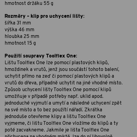
hmotnost držáku 55 g
Rozměry – klip pro uchycení lišty:
šířka 31 mm
výška 46 mm
hloubka 25 mm
hmotnost 15 g
Použití soupravy Toolflex One:
Lištu Toolflex One lze pomocí plastových klipů,
hmoždinek a vrutů, jenž jsou součástí tohoto balení,
uchytit přímo na zeď či pomocí plastových klipů a
vrutů do dřeva, případně uchytit na jiné vhodné místo.
Způsob uchycení lišty Toolflex One pomocí klipů
umožňuje v případě potřeby např. uklid apod.
jednoduché vyjmutí a umytí a následné uchycení zpět
na své místo a to bez použítí nářadí. Zkrátka
jednoduše otevřeme klipy a lištu Toolflex One
vyjmeme, či lištu Toolflex One vložíme do klipů a ty
poté zacvakneme. Jakmile je lišta Toolflex One