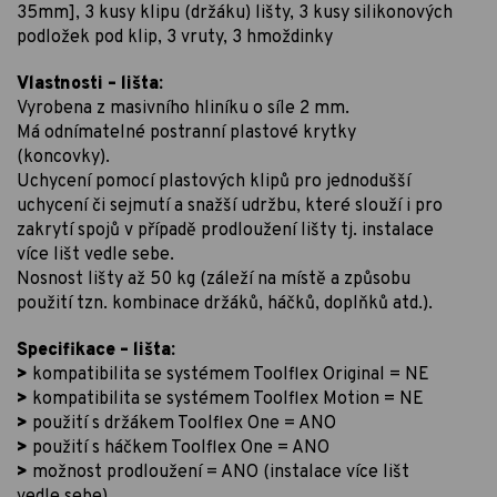
35mm], 3 kusy klipu (držáku) lišty, 3 kusy silikonových
podložek pod klip, 3 vruty, 3 hmoždinky
Vlastnosti – lišta:
Vyrobena z masivního hliníku o síle 2 mm.
Má odnímatelné postranní plastové krytky
(koncovky).
Uchycení pomocí plastových klipů pro jednodušší
uchycení či sejmutí a snažší udržbu, které slouží i pro
zakrytí spojů v případě prodloužení lišty tj. instalace
více lišt vedle sebe.
Nosnost lišty až 50 kg (záleží na místě a způsobu
použití tzn. kombinace držáků, háčků, doplňků atd.).
Specifikace – lišta:
>
kompatibilita se systémem Toolflex Original = NE
>
kompatibilita se systémem Toolflex Motion = NE
>
použití s držákem Toolflex One = ANO
>
použití s háčkem Toolflex One = ANO
>
možnost prodloužení = ANO (instalace více lišt