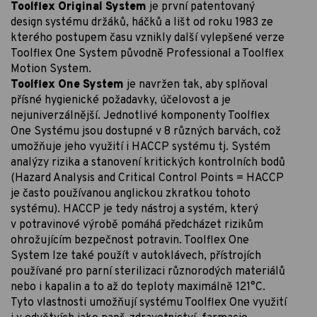
Toolflex Original System
je první patentovaný
design systému držáků, háčků a lišt od roku 1983 ze
kterého postupem času vznikly další vylepšené verze
Toolflex One System původně Professional a Toolflex
Motion System.
Toolflex One System
je navržen tak, aby splňoval
přísné hygienické požadavky, účelovost a je
nejuniverzálnější. Jednotlivé komponenty Toolflex
One Systému jsou dostupné v 8 různých barvách, což
umožňuje jeho využití i HACCP systému tj. Systém
analýzy rizika a stanovení kritických kontrolních bodů
(Hazard Analysis and Critical Control Points = HACCP
je často používanou anglickou zkratkou tohoto
systému). HACCP je tedy nástroj a systém, který
v potravinové výrobě pomáhá předcházet rizikům
ohrožujícím bezpečnost potravin. Toolflex One
System lze také použít v autoklávech, přístrojích
používané pro parní sterilizaci různorodých materiálů
nebo i kapalin a to až do teploty maximálně 121°C.
Tyto vlastnosti umožňují systému Toolflex One využití