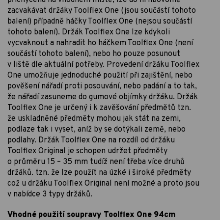
přichycena na vhodném místě, lze do ní libovolně
zacvakávat držáky Toolflex One (jsou součástí tohoto
balení) případně háčky Toolflex One (nejsou součástí
tohoto balení). Držák Toolflex One lze kdykoli
vycvaknout a nahradit ho háčkem Toolflex One (není
součástí tohoto balení), nebo ho pouze posunout
v liště dle aktuální potřeby. Provedení držáku Toolflex
One umožňuje jednoduché použití při zajištění, nebo
pověšení nářadí proti posouvání, nebo padání a to tak,
že nářadí zasuneme do gumové objímky držáku. Držák
Toolflex One je určený i k zavěšování předmětů tzn.
že uskladněné předměty mohou jak stát na zemi,
podlaze tak i vyset, aníž by se dotýkali země, nebo
podlahy. Držák Toolflex One na rozdíl od držáku
Toolflex Original je schopen udržet předměty
o průměru 15 – 35 mm tudíž není třeba více druhů
držáků. tzn. že lze použít na úzké i široké předměty
což u držáku Toolflex Original není možné a proto jsou
v nabídce 3 typy držáků.
Vhodné použití soupravy Toolflex One 94cm