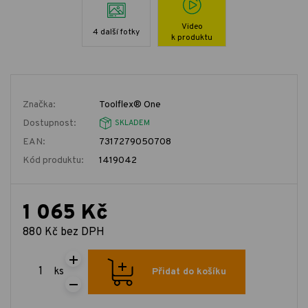
Video
4 další fotky
k produktu
Značka:
Toolflex® One
Dostupnost:
SKLADEM
EAN:
7317279050708
Kód produktu:
1419042
1 065 Kč
880 Kč bez DPH
ks
Přidat do košíku