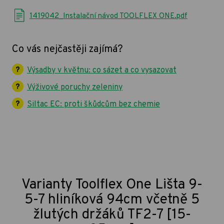
1419042_Instalační návod TOOLFLEX ONE.pdf
Co vás nejčastěji zajímá?
Výsadby v květnu: co sázet a co vysazovat
Výživové poruchy zeleniny
Siltac EC: proti škůdcům bez chemie
Varianty Toolflex One Lišta 9-
5-7 hliníková 94cm včetně 5
žlutých držáků TF2-7 [15-