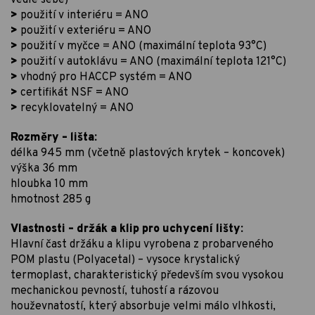
vedle sebe)
>
použití v interiéru = ANO
>
použití v exteriéru = ANO
>
použití v myčce = ANO (maximální teplota 93°C)
>
použití v autoklávu = ANO (maximální teplota 121°C)
>
vhodný pro HACCP systém = ANO
>
certifikát NSF = ANO
>
recyklovatelný = ANO
Rozměry – lišta:
délka 945 mm (včetně plastových krytek – koncovek)
výška 36 mm
hloubka 10 mm
hmotnost 285 g
Vlastnosti – držák a klip pro uchycení lišty:
Hlavní čast držáku a klipu vyrobena z probarveného
POM plastu (Polyacetal) – vysoce krystalický
termoplast, charakteristický především svou vysokou
mechanickou pevností, tuhostí a rázovou
houževnatostí, který absorbuje velmi málo vlhkosti,