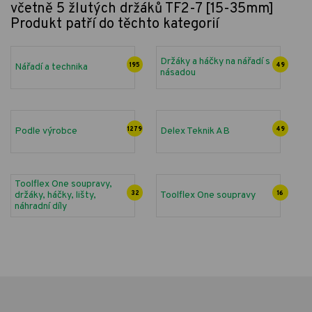
včetně 5 žlutých držáků TF2-7 [15-35mm]
Produkt patří do těchto kategorií
Držáky a háčky na nářadí s
Nářadí a technika
195
49
násadou
Podle výrobce
1279
Delex Teknik AB
49
Toolflex One soupravy,
držáky, háčky, lišty,
32
Toolflex One soupravy
16
náhradní díly