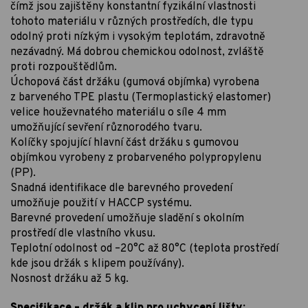
čímž jsou zajištěny konstantní fyzikální vlastnosti
tohoto materiálu v různých prostředích, dle typu
odolný proti nízkým i vysokým teplotám, zdravotně
nezávadný. Má dobrou chemickou odolnost, zvláště
proti rozpouštědlům.
Úchopová část držáku (gumová objímka) vyrobena
z barveného TPE plastu (Termoplastický elastomer)
velice houževnatého materiálu o síle 4 mm
umožňující sevření různorodého tvaru.
Kolíčky spojující hlavní část držáku s gumovou
objímkou vyrobeny z probarveného polypropylenu
(PP).
Snadná identifikace dle barevného provedení
umožňuje použití v HACCP systému.
Barevné provedení umožňuje sladění s okolním
prostředí dle vlastního vkusu.
Teplotní odolnost od –20°C až 80°C (teplota prostředí
kde jsou držák s klipem používány).
Nosnost držáku až 5 kg.