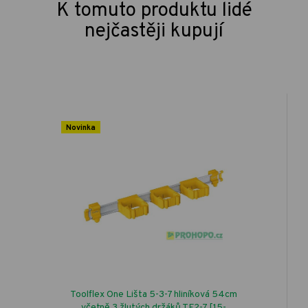
K tomuto produktu lidé
nejčastěji kupují
Novinka
Toolflex One Lišta 5-3-7 hliníková 54cm
včetně 3 žlutých držáků TF2-7 [15-