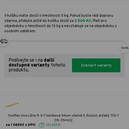
V košíku máte zboží o hmotnosti 0 kg. Pokud byste rádi dopravu
zdarma, přidejte ještě do košíku zboží za
2 500 Kč
. Platí pro
objednávku o hmotnosti do 15 kg a nevztahuje se na objednávku s
osobním odběrem.
100%
Podívejte se i na
další
dostupné varianty
tohoto
Zobrazit varianty
produktu.
Toolflex One Lišta 9-5-7 hliníková 94cm včetně 5 žlutých držáků TF2-7
[15-35mm]
za 1 065Kč s DPH
SKLADEM