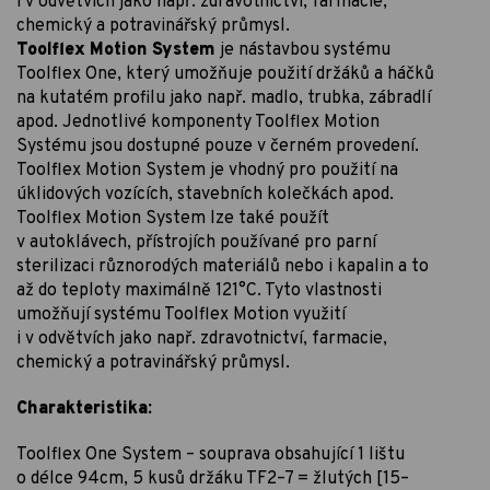
i v odvětvích jako např. zdravotnictví, farmacie,
chemický a potravinářský průmysl.
Toolflex Motion System
je nástavbou systému
Toolflex One, který umožňuje použití držáků a háčků
na kutatém profilu jako např. madlo, trubka, zábradlí
apod. Jednotlivé komponenty Toolflex Motion
Systému jsou dostupné pouze v černém provedení.
Toolflex Motion System je vhodný pro použití na
úklidových vozících, stavebních kolečkách apod.
Toolflex Motion System lze také použít
v autoklávech, přístrojích používané pro parní
sterilizaci různorodých materiálů nebo i kapalin a to
až do teploty maximálně 121°C. Tyto vlastnosti
umožňují systému Toolflex Motion využití
i v odvětvích jako např. zdravotnictví, farmacie,
chemický a potravinářský průmysl.
Charakteristika:
Toolflex One System – souprava obsahující 1 lištu
o délce 94cm, 5 kusů držáku TF2–7 = žlutých [15–