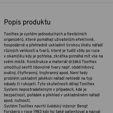
Popis produktu
Toolflex je systém jednoduchých a flexibilních
organizérů, které pomáhají uživatelům efektivně,
hospodárně a přehledně uskladnit širokou škálu nářadí
různých velikostí a tvarů, které je tudíž vždy po ruce
v okamžiku kdy je potřeba, zkrátka pomáhá mít vše na
svém místě. Konstrukce a materiál držáků Toolflex
umožňují sevřít libovolné tvary např. obdélníkový,
oválný, čtyřhranný, trojhranný apod. Není tedy
problém uskladnit jakékoli nářadí nehledě na typ
násady či rukojeti. Tyto skutečnosti dělají Toolflex
System nepostradatelným v případech, kde je
bezpečnost, pořádek a přehled v uskladněném nářadí
apod. nutností.
Systém Toolflex navrhl švédský inženýr Bengt
Forsberg v roce 1983 kdy ho také patentoval a nazval