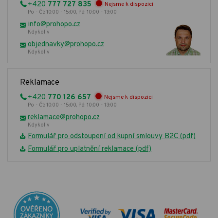
+420
777 727 835
Nejsme k dispozici
Po - Čt: 10:00 - 15:00, Pá: 10:00 - 13:00
info@prohopo.cz
Kdykoliv
objednavky@prohopo.cz
Kdykoliv
Reklamace
+420
770 126 657
Nejsme k dispozici
Po - Čt: 10:00 - 15:00, Pá: 10:00 - 13:00
reklamace@prohopo.cz
Kdykoliv
Formulář pro odstoupení od kupní smlouvy B2C (pdf)
Formulář pro uplatnění reklamace (pdf)