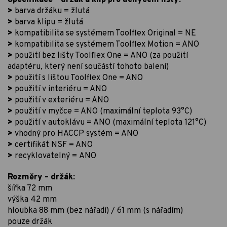
Specifikace – držák a klip pro uchycení lišty:
>
barva držáku = žlutá
>
barva klipu = žlutá
>
kompatibilita se systémem Toolflex Original = NE
>
kompatibilita se systémem Toolflex Motion = ANO
>
použití bez lišty Toolflex One = ANO (za použití
adaptéru, který není součástí tohoto balení)
>
použití s lištou Toolflex One = ANO
>
použití v interiéru = ANO
>
použití v exteriéru = ANO
>
použití v myčce = ANO (maximální teplota 93°C)
>
použití v autoklávu = ANO (maximální teplota 121°C)
>
vhodný pro HACCP systém = ANO
>
certifikát NSF = ANO
>
recyklovatelný = ANO
Rozměry – držák:
šířka 72 mm
výška 42 mm
hloubka 88 mm (bez nářadí) / 61 mm (s nářadím)
pouze držák