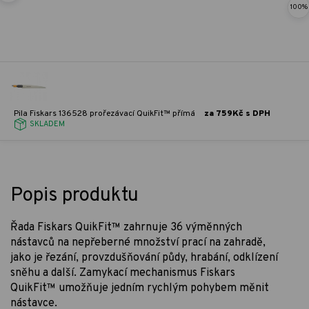
100%
Pila Fiskars 136528 prořezávací QuikFit™ přímá
za 759Kč s DPH
SKLADEM
Popis produktu
Řada Fiskars QuikFit™ zahrnuje 36 výměnných
nástavců na nepřeberné množství prací na zahradě,
jako je řezání, provzdušňování půdy, hrabání, odklízení
sněhu a další. Zamykací mechanismus Fiskars
QuikFit™ umožňuje jedním rychlým pohybem měnit
nástavce.