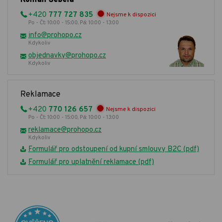
+420
777 727 835
Nejsme k dispozici
Po - Čt: 10:00 - 15:00, Pá: 10:00 - 13:00
info@prohopo.cz
Kdykoliv
objednavky@prohopo.cz
Kdykoliv
Reklamace
+420
770 126 657
Nejsme k dispozici
Po - Čt: 10:00 - 15:00, Pá: 10:00 - 13:00
reklamace@prohopo.cz
Kdykoliv
Formulář pro odstoupení od kupní smlouvy B2C (pdf)
Formulář pro uplatnění reklamace (pdf)