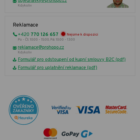
objednavky@prohopo.cz
Kdykoliv
Reklamace
+420
770 126 657
Nejsme k dispozici
Po - Čt: 10:00 - 15:00, Pá: 10:00 - 13:00
reklamace@prohopo.cz
Kdykoliv
Formulář pro odstoupení od kupní smlouvy B2C (pdf)
Formulář pro uplatnění reklamace (pdf)