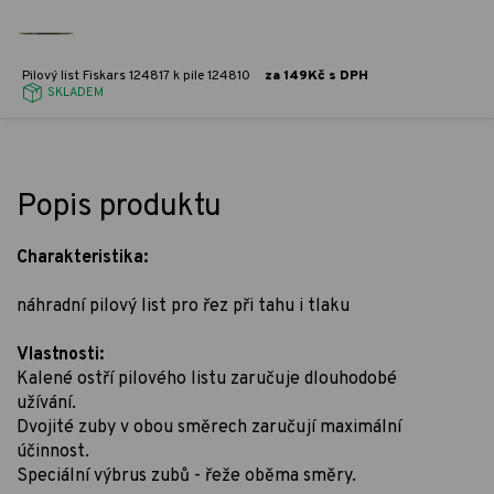
Pilový list Fiskars 124817 k pile 124810
za 149Kč s DPH
SKLADEM
Popis produktu
Charakteristika:
náhradní pilový list pro řez při tahu i tlaku
Vlastnosti:
Kalené ostří pilového listu zaručuje dlouhodobé
užívání.
Dvojité zuby v obou směrech zaručují maximální
účinnost.
Speciální výbrus zubů - řeže oběma směry.