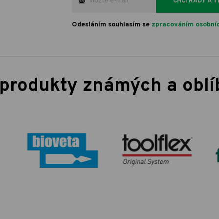
CHCI RADY A T
Odesláním souhlasím se
zpracováním osobníc
 produkty známých a obl