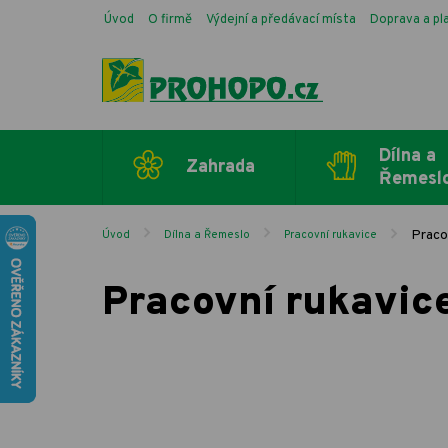
Úvod
O firmě
Výdejní a předávací místa
Doprava a pl
Dílna a
Zahrada
Řemesl
Praco
Úvod
Dílna a Řemeslo
Pracovní rukavice
Pracovní rukavic