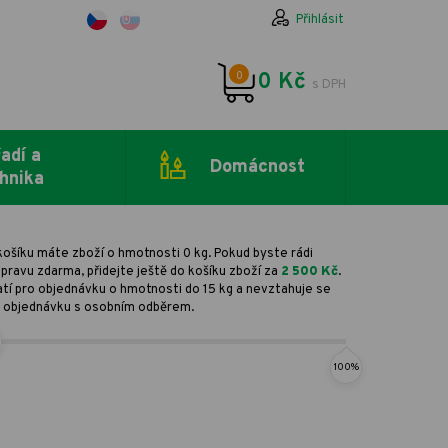
Přihlásit
0
0 Kč
s DPH
adí a
Domácnost
hnika
košíku máte zboží o hmotnosti 0 kg. Pokud byste rádi
pravu zdarma, přidejte ještě do košíku zboží za
2 500 Kč
.
atí pro objednávku o hmotnosti do 15 kg a nevztahuje se
 objednávku s osobním odběrem.
100%