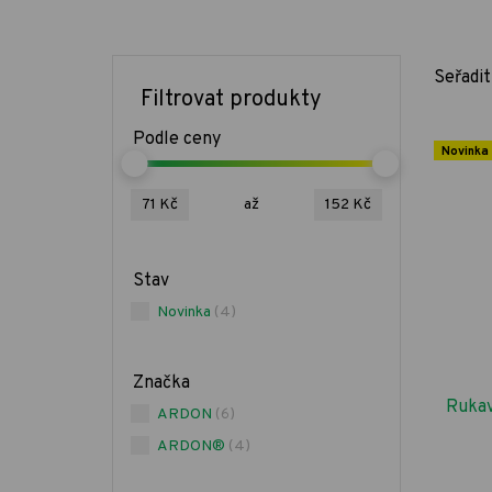
Seřadit
Filtrovat produkty
Podle ceny
Novinka
71 Kč
až
152 Kč
Stav
Novinka
(4)
Značka
Rukav
ARDON
(6)
ARDON®
(4)