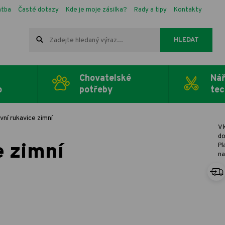
atba
Časté dotazy
Kde je moje zásilka?
Rady a tipy
Kontakty
HLEDAT
Chovatelské
Nář
o
potřeby
tec
vní rukavice zimní
V 
do
e zimní
Pl
na