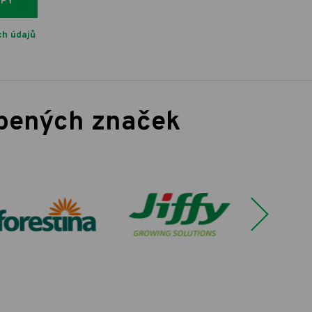
IPY
h údajů
íbených značek