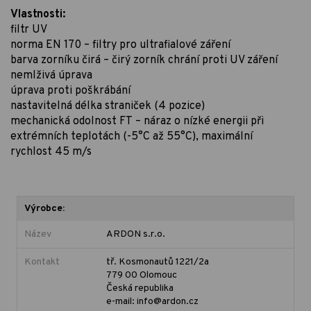
Vlastnosti:
filtr UV
norma EN 170 – filtry pro ultrafialové záření
barva zorníku čirá – čirý zorník chrání proti UV záření
nemlživá úprava
úprava proti poškrábání
nastavitelná délka straniček (4 pozice)
mechanická odolnost FT – náraz o nízké energii při
extrémních teplotách (-5°C až 55°C), maximální
rychlost 45 m/s
Výrobce:
Název
ARDON s.r.o.
Kontakt
tř. Kosmonautů 1221/2a
779 00 Olomouc
Česká republika
e-mail: info@ardon.cz