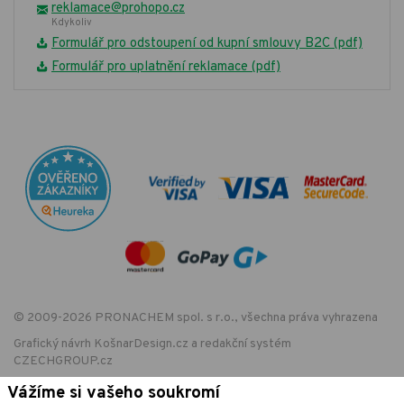
reklamace@prohopo.cz
Kdykoliv
Formulář pro odstoupení od kupní smlouvy B2C (pdf)
Formulář pro uplatnění reklamace (pdf)
© 2009-2026 PRONACHEM spol. s r.o., všechna práva vyhrazena
Grafický návrh
KošnarDesign.cz
a redakční systém
CZECHGROUP.cz
Vážíme si vašeho soukromí