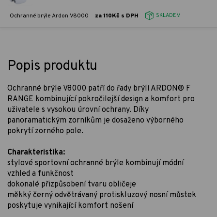
Ochranné brýle Ardon V8000
za 110Kč s DPH
SKLADEM
Popis produktu
Ochranné brýle V8000 patří do řady brýlí ARDON® F
RANGE kombinující pokročilejší design a komfort pro
uživatele s vysokou úrovní ochrany. Díky
panoramatickým zorníkům je dosaženo výborného
pokrytí zorného pole.
Charakteristika:
stylové sportovní ochranné brýle kombinují módní
vzhled a funkčnost
dokonalé přizpůsobení tvaru obličeje
měkký černý odvětrávaný protiskluzový nosní můstek
poskytuje vynikající komfort nošení