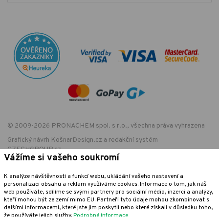
© 2009-2026 PRONACHEM spol. s r.o., všechna práva vyhrazena
Grafický návrh
KošnarDesign.cz
a redakční systém
CZECHGROUP.cz
Vážíme si vašeho soukromí
K analýze návštěvnosti a funkcí webu, ukládání vašeho nastavení a
personalizaci obsahu a reklam využíváme cookies. Informace o tom, jak náš
EET - označení provozovny:
web používáte, sdílíme se svými partnery pro sociální média, inzerci a analýzy,
Podle zákona o evidenci tržeb je prodávající povinen vystavit kupujícímu
kteří mohou být ze zemí mimo EU. Partneři tyto údaje mohou zkombinovat s
účtenku. Zároveň je povinen zaevidovat přijatou tržbu u správce daně
dalšími informacemi, které jste jim poskytli nebo které získali v důsledku toho,
online; v případě technického výpadku pak nejpozději do 48 hodin.
že používáte jejich služby.
Podrobné informace