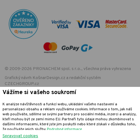
© 2009-2026 PRONACHEM spol. s r.o., všechna práva vyhrazena
Grafický návrh
KošnarDesign.cz
a redakční systém
CZECHGROUP.cz
Vážíme si vašeho soukromí
K analýze návštěvnosti a funkcí webu, ukládání vašeho nastavení a
EET - označení provozovny:
personalizaci obsahu a reklam využíváme cookies. Informace o tom, jak náš
Podle zákona o evidenci tržeb je prodávající povinen vystavit kupujícímu
web používáte, sdílíme se svými partnery pro sociální média, inzerci a analýzy,
účtenku. Zároveň je povinen zaevidovat přijatou tržbu u správce daně
kteří mohou být ze zemí mimo EU. Partneři tyto údaje mohou zkombinovat s
online; v případě technického výpadku pak nejpozději do 48 hodin.
dalšími informacemi, které jste jim poskytli nebo které získali v důsledku toho,
že používáte jejich služby.
Podrobné informace
Spravovat cookies