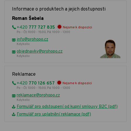
Informace o produktech a jejich dostupnosti
Roman Šebela
+420
777 727 835
Nejsme k dispozici
Po - Čt: 10:00 - 15:00, Pá: 10:00 - 13:00
info@prohopo.cz
Kdykoliv
objednavky@prohopo.cz
Kdykoliv
Reklamace
+420
770 126 657
Nejsme k dispozici
Po - Čt: 10:00 - 15:00, Pá: 10:00 - 13:00
reklamace@prohopo.cz
Kdykoliv
Formulář pro odstoupení od kupní smlouvy B2C (pdf)
Formulář pro uplatnění reklamace (pdf)