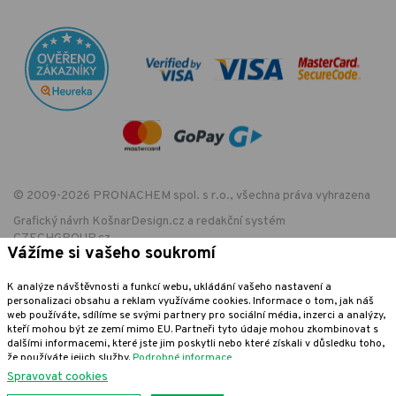
© 2009-2026 PRONACHEM spol. s r.o., všechna práva vyhrazena
Grafický návrh
KošnarDesign.cz
a redakční systém
CZECHGROUP.cz
Vážíme si vašeho soukromí
K analýze návštěvnosti a funkcí webu, ukládání vašeho nastavení a
personalizaci obsahu a reklam využíváme cookies. Informace o tom, jak náš
EET - označení provozovny:
web používáte, sdílíme se svými partnery pro sociální média, inzerci a analýzy,
Podle zákona o evidenci tržeb je prodávající povinen vystavit kupujícímu
kteří mohou být ze zemí mimo EU. Partneři tyto údaje mohou zkombinovat s
účtenku. Zároveň je povinen zaevidovat přijatou tržbu u správce daně
dalšími informacemi, které jste jim poskytli nebo které získali v důsledku toho,
online; v případě technického výpadku pak nejpozději do 48 hodin.
že používáte jejich služby.
Podrobné informace
Spravovat cookies