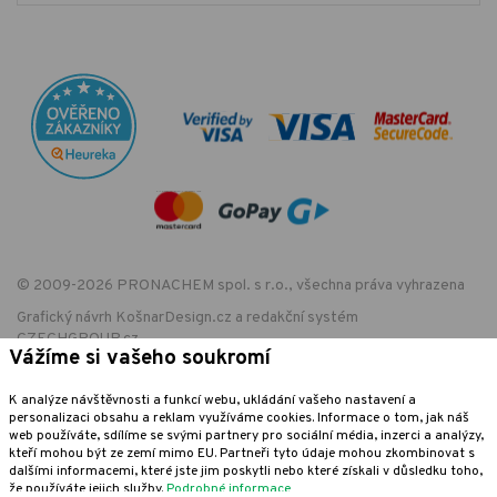
© 2009-2026 PRONACHEM spol. s r.o., všechna práva vyhrazena
Grafický návrh
KošnarDesign.cz
a redakční systém
CZECHGROUP.cz
Vážíme si vašeho soukromí
K analýze návštěvnosti a funkcí webu, ukládání vašeho nastavení a
personalizaci obsahu a reklam využíváme cookies. Informace o tom, jak náš
EET - označení provozovny:
web používáte, sdílíme se svými partnery pro sociální média, inzerci a analýzy,
Podle zákona o evidenci tržeb je prodávající povinen vystavit kupujícímu
kteří mohou být ze zemí mimo EU. Partneři tyto údaje mohou zkombinovat s
účtenku. Zároveň je povinen zaevidovat přijatou tržbu u správce daně
dalšími informacemi, které jste jim poskytli nebo které získali v důsledku toho,
online; v případě technického výpadku pak nejpozději do 48 hodin.
že používáte jejich služby.
Podrobné informace