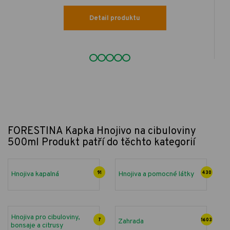
Detail produktu
FORESTINA Kapka Hnojivo na cibuloviny
500ml
Produkt patří do těchto kategorií
Hnojiva kapalná
91
Hnojiva a pomocné látky
430
Hnojiva pro cibuloviny,
7
Zahrada
1603
bonsaje a citrusy