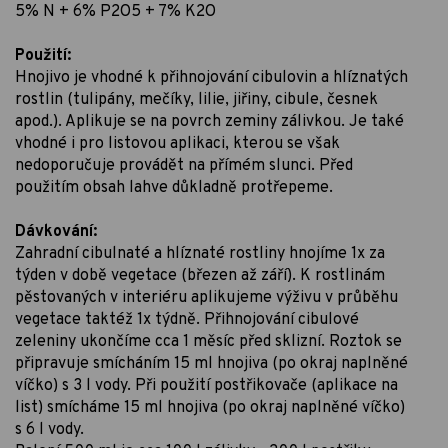
5% N + 6% P2O5 + 7% K2O
Použití:
Hnojivo je vhodné k přihnojování cibulovin a hlíznatých
rostlin (tulipány, mečíky, lilie, jiřiny, cibule, česnek
apod.). Aplikuje se na povrch zeminy zálivkou. Je také
vhodné i pro listovou aplikaci, kterou se však
nedoporučuje provádět na přímém slunci. Před
použitím obsah lahve důkladně protřepeme.
Dávkování:
Zahradní cibulnaté a hlíznaté rostliny hnojíme 1x za
týden v době vegetace (březen až září). K rostlinám
pěstovaných v interiéru aplikujeme výživu v průběhu
vegetace taktéž 1x týdně. Přihnojování cibulové
zeleniny ukončíme cca 1 měsíc před sklizní. Roztok se
připravuje smícháním 15 ml hnojiva (po okraj naplněné
víčko) s 3 l vody. Při použití postřikovače (aplikace na
list) smícháme 15 ml hnojiva (po okraj naplněné víčko)
s 6 l vody.