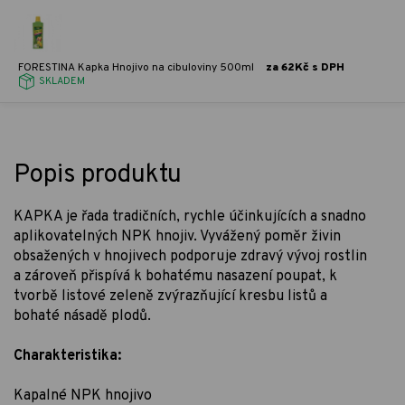
FORESTINA Kapka Hnojivo na cibuloviny 500ml
za 62Kč s DPH
SKLADEM
Popis produktu
KAPKA je řada tradičních, rychle účinkujících a snadno
aplikovatelných NPK hnojiv. Vyvážený poměr živin
obsažených v hnojivech podporuje zdravý vývoj rostlin
a zároveň přispívá k bohatému nasazení poupat, k
tvorbě listové zeleně zvýrazňující kresbu listů a
bohaté násadě plodů.
Charakteristika:
Kapalné NPK hnojivo