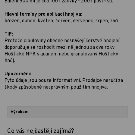
Balení 500 ml je cca 100 l zálivky - 200 l postřiku.
Hlavní termíny pro aplikaci hnojiva:
březen, duben, květen, červen, červenec, srpen, září
TIP:
Protože cibuloviny obecně nesnášejí čerstvé hnojení,
doporučuje se rozhodit mezi ně jednou za dva roky
Hoštické NPK s guanem nebo granulovaný Hoštický
hnůj.
Upozornění:
Tyto údaje jsou pouze informativní. Prodejce neručí za
škody způsobené nesprávným použitím hnojiva.
Výrobce:
Co vás nejčastěji zajímá?