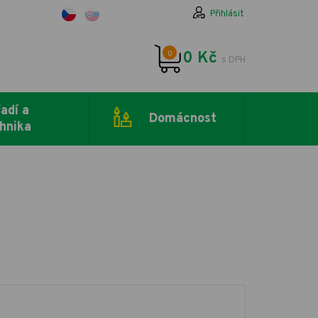
Přihlásit
0
0 Kč
s DPH
adí a
Domácnost
hnika