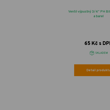
Ventil výpustný 3/4" PH BI
a barel
65 Kč s D
SKLADEM
Detail produkt