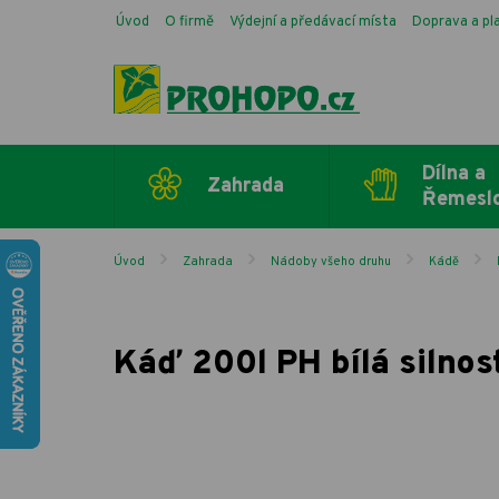
Úvod
O firmě
Výdejní a předávací místa
Doprava a pl
Dílna a
Zahrada
Řemesl
Úvod
Zahrada
Nádoby všeho druhu
Kádě
Káď 200l PH bílá silno