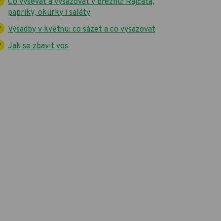
Co vysévat a vysazovat v březnu: Rajčata,
papriky, okurky i saláty
Výsadby v květnu: co sázet a co vysazovat
Jak se zbavit vos