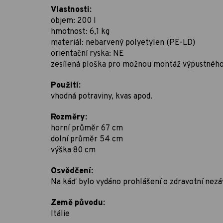
Vlastnosti:
objem: 200 l
hmotnost: 6,1 kg
materiál: nebarvený polyetylen (PE-LD)
orientační ryska: NE
zesílená ploška pro možnou montáž výpustnéh
Použití:
vhodná potraviny, kvas apod.
Rozměry:
horní průměr 67 cm
dolní průměr 54 cm
výška 80 cm
Osvědčení:
Na káď bylo vydáno prohlášení o zdravotní nezá
Země původu:
Itálie