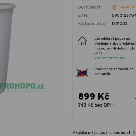
Dostupnost:
SKLADEM 
EAN:
590012970
Kód produktu:
1321003
Lze odebrat pouze na
výdejním nebo předávac
místě, není-li dohodnuto
jinak.
Více informací zde
Produkt nelze zaslat do
zahraničí.
899 Kč
743 Kč bez DPH
V košíku máte zboží o hmotnosti 0 