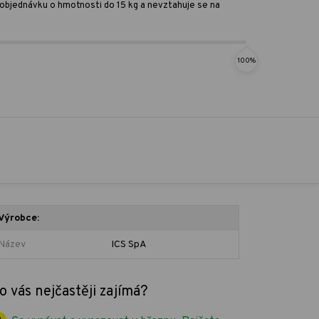
ro objednávku o hmotnosti do 15 kg a nevztahuje se na
100%
Výrobce:
Název
ICS SpA
o vás nejčastěji zajímá?