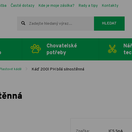
atba
Časté dotazy
Kde je moje zásilka?
Rady a tipy
Kontakty
HLEDAT
Chovatelské
Nář
o
potřeby
tec
Káď 200l PH bílá silnostěnná
Plastové kádě
stěnná
Značka:
ICS SpA