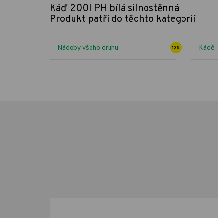
Káď 200l PH bílá silnostěnná
Produkt patří do těchto kategorií
Nádoby všeho druhu
Kádě
125