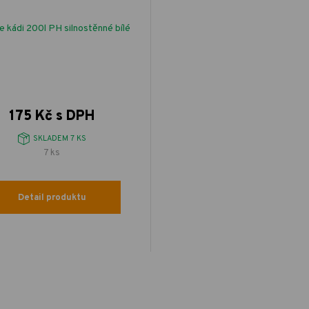
e kádi 200l PH silnostěnné bílé
175 Kč s DPH
SKLADEM 7 KS
7 ks
Detail produktu