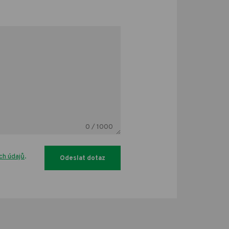
0
/ 1000
ch údajů
.