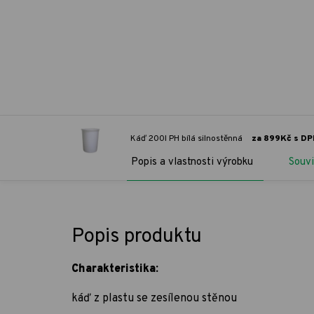
Káď 200l PH bílá silnostěnná
za 899Kč s D
Popis a vlastnosti výrobku
Souvi
Popis produktu
Charakteristika:
káď z plastu se zesílenou stěnou