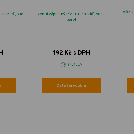
Víko k
L na káď, sud
Ventil výpustný 1/2" PH na káď, sud a
barel
PH
192 Kč s DPH
SKLADEM
u
Detail produktu