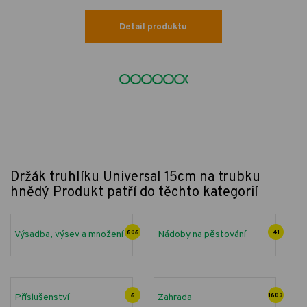
Detail produktu
Držák truhlíku Universal 15cm na trubku
hnědý
Produkt patří do těchto kategorií
Výsadba, výsev a množení
606
Nádoby na pěstování
41
Příslušenství
6
Zahrada
1603