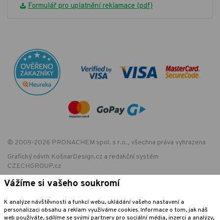
Formulář pro uplatnění reklamace (pdf)
© 2009-2026 PRONACHEM spol. s r.o., všechna práva vyhrazena
Grafický návrh
KošnarDesign.cz
a redakční systém
CZECHGROUP.cz
Vážíme si vašeho soukromí
K analýze návštěvnosti a funkcí webu, ukládání vašeho nastavení a
EET - označení provozovny:
personalizaci obsahu a reklam využíváme cookies. Informace o tom, jak náš
Podle zákona o evidenci tržeb je prodávající povinen vystavit kupujícímu
web používáte, sdílíme se svými partnery pro sociální média, inzerci a analýzy,