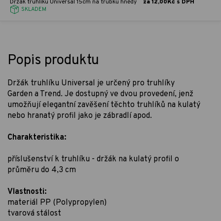
Držák truhlíku Universal 15cm na trubku hnědý
za 12,00Kč s DPH
SKLADEM
Popis produktu
Držák truhlíku Universal je určený pro truhlíky
Garden a Trend. Je dostupný ve dvou provedení, jenž
umožňují elegantní zavěšení těchto truhlíků na kulatý
nebo hranatý profil jako je zábradlí apod.
Charakteristika:
příslušenství k truhlíku - držák na kulatý profil o
průměru do 4,3 cm
Vlastnosti:
materiál PP (Polypropylen)
tvarová stálost