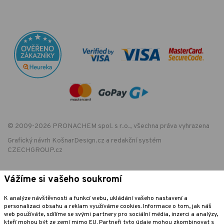
© 2009-2026 PRONACHEM spol. s r.o., všechna práva vyhrazena
Grafický návrh
KošnarDesign.cz
a redakční systém
CZECHGROUP.cz
Vážíme si vašeho soukromí
EET - označení provozovny:
Podle zákona o evidenci tržeb je prodávající povinen vystavit kupujícímu
K analýze návštěvnosti a funkcí webu, ukládání vašeho nastavení a
účtenku. Zároveň je povinen zaevidovat přijatou tržbu u správce daně
personalizaci obsahu a reklam využíváme cookies. Informace o tom, jak náš
online; v případě technického výpadku pak nejpozději do 48 hodin.
web používáte, sdílíme se svými partnery pro sociální média, inzerci a analýzy,
kteří mohou být ze zemí mimo EU. Partneři tyto údaje mohou zkombinovat s