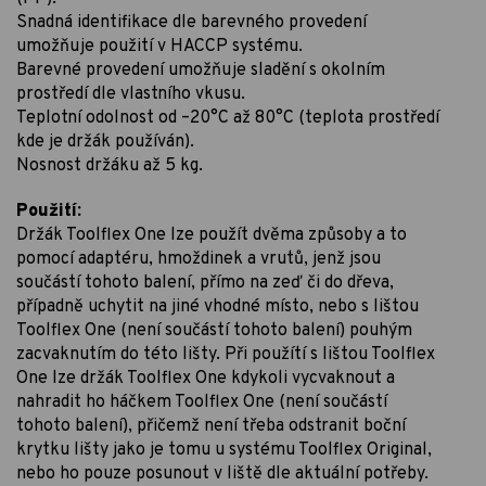
Snadná identifikace dle barevného provedení
umožňuje použití v HACCP systému.
Barevné provedení umožňuje sladění s okolním
prostředí dle vlastního vkusu.
Teplotní odolnost od –20°C až 80°C (teplota prostředí
kde je držák používán).
Nosnost držáku až 5 kg.
Použití:
Držák Toolflex One lze použít dvěma způsoby a to
pomocí adaptéru, hmoždinek a vrutů, jenž jsou
součástí tohoto balení, přímo na zeď či do dřeva,
případně uchytit na jiné vhodné místo, nebo s lištou
Toolflex One (není součástí tohoto balení) pouhým
zacvaknutím do této lišty. Při použítí s lištou Toolflex
One lze držák Toolflex One kdykoli vycvaknout a
nahradit ho háčkem Toolflex One (není součástí
tohoto balení), přičemž není třeba odstranit boční
krytku lišty jako je tomu u systému Toolflex Original,
nebo ho pouze posunout v liště dle aktuální potřeby.