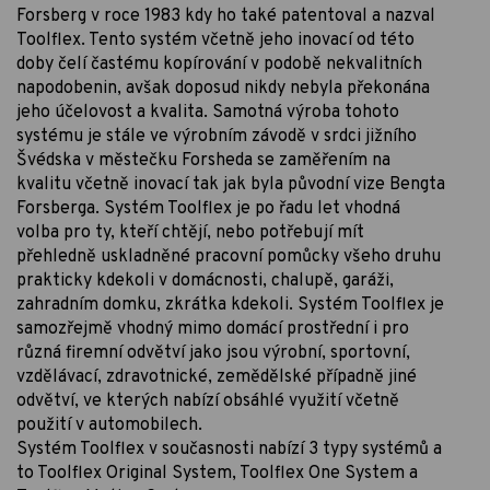
Forsberg v roce 1983 kdy ho také patentoval a nazval
Toolflex. Tento systém včetně jeho inovací od této
doby čelí častému kopírování v podobě nekvalitních
napodobenin, avšak doposud nikdy nebyla překonána
jeho účelovost a kvalita. Samotná výroba tohoto
systému je stále ve výrobním závodě v srdci jižního
Švédska v městečku Forsheda se zaměřením na
kvalitu včetně inovací tak jak byla původní vize Bengta
Forsberga. Systém Toolflex je po řadu let vhodná
volba pro ty, kteří chtějí, nebo potřebují mít
přehledně uskladněné pracovní pomůcky všeho druhu
prakticky kdekoli v domácnosti, chalupě, garáži,
zahradním domku, zkrátka kdekoli. Systém Toolflex je
samozřejmě vhodný mimo domácí prostřední i pro
různá firemní odvětví jako jsou výrobní, sportovní,
vzdělávací, zdravotnické, zemědělské případně jiné
odvětví, ve kterých nabízí obsáhlé využití včetně
použití v automobilech.
Systém Toolflex v současnosti nabízí 3 typy systémů a
to Toolflex Original System, Toolflex One System a