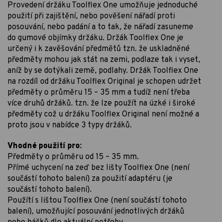
Provedení držáku Toolflex One umožňuje jednoduché
použití při zajištění, nebo pověšení nářadí proti
posouvání, nebo padání a to tak, že nářadí zasuneme
do gumové objímky držáku. Držák Toolflex One je
určený i k zavěšování předmětů tzn. že uskladněné
předměty mohou jak stát na zemi, podlaze tak i vyset,
aníž by se dotýkali země, podlahy. Držák Toolflex One
na rozdíl od držáku Toolflex Original je schopen udržet
předměty o průměru 15 – 35 mm a tudíž není třeba
více druhů držáků. tzn. že lze použít na úzké i široké
předměty což u držáku Toolflex Original není možné a
proto jsou v nabídce 3 typy držáků.
Vhodné použití pro:
Předměty o průměru od 15 – 35 mm.
Přímé uchycení na zeď bez lišty Toolflex One (není
součástí tohoto balení) za použití adaptéru (je
součástí tohoto balení).
Použítí s lištou Toolflex One (není součástí tohoto
balení), umožňující posouvání jednotlivých držáků