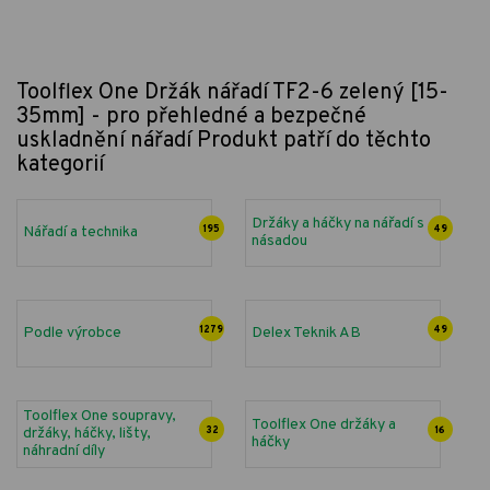
Toolflex One Držák nářadí TF2-6 zelený [15-
35mm] - pro přehledné a bezpečné
uskladnění nářadí
Produkt patří do těchto
kategorií
Držáky a háčky na nářadí s
Nářadí a technika
195
49
násadou
Podle výrobce
1279
Delex Teknik AB
49
Toolflex One soupravy,
Toolflex One držáky a
držáky, háčky, lišty,
32
16
háčky
náhradní díly