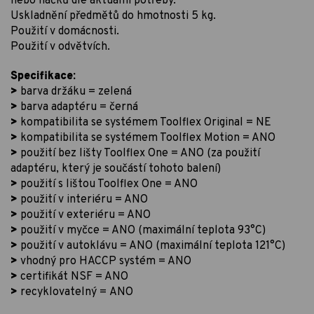
nebo háčků dle aktuální potřeby.
Uskladnění předmětů do hmotnosti 5 kg.
Použití v domácnosti.
Použití v odvětvích.
Specifikace:
>
barva držáku = zelená
>
barva adaptéru = černá
>
kompatibilita se systémem Toolflex Original = NE
>
kompatibilita se systémem Toolflex Motion = ANO
>
použití bez lišty Toolflex One = ANO (za použití
adaptéru, který je součástí tohoto balení)
>
použití s lištou Toolflex One = ANO
>
použití v interiéru = ANO
>
použití v exteriéru = ANO
>
použití v myčce = ANO (maximální teplota 93°C)
>
použití v autoklávu = ANO (maximální teplota 121°C)
>
vhodný pro HACCP systém = ANO
>
certifikát NSF = ANO
>
recyklovatelný = ANO