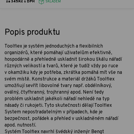
za 345Kč s DPH
SKLADEM
Popis produktu
Toolflex je systém jednoduchých a flexibilních
organizérů, které pomáhají uživatelům efektivně,
hospodárně a přehledně uskladnit širokou škálu nářadí
různých velikostí a tvarů, které je tudíž vždy po ruce
v okamžiku kdy je potřeba, zkrátka pomáhá mít vše na
svém místě. Konstrukce a materiál držáků Toolflex
umožňují sevřít libovolné tvary např. obdélníkový,
oválný, čtyřhranný, trojhranný apod. Není tedy
problém uskladnit jakékoli nářadí nehledě na typ
násady či rukojeti. Tyto skutečnosti dělají Toolflex
System nepostradatelným v případech, kde je
bezpečnost, pořádek a přehled v uskladněném nářadí
apod. nutností.
Systém Toolflex navrhl švédský inženýr Bengt