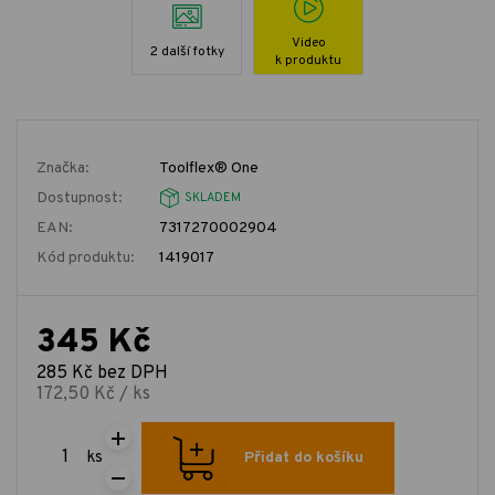
Video
2 další fotky
k produktu
Značka:
Toolflex® One
Dostupnost:
SKLADEM
EAN:
7317270002904
Kód produktu:
1419017
345 Kč
285 Kč bez DPH
172,50 Kč / ks
ks
Přidat do košíku