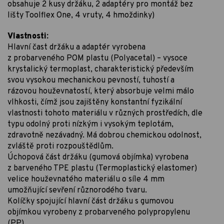
obsahuje 2 kusy držáku, 2 adaptéry pro montáž bez
lišty Toolflex One, 4 vruty, 4 hmoždinky)
Vlastnosti:
Hlavní čast držáku a adaptér vyrobena
z probarveného POM plastu (Polyacetal) – vysoce
krystalický termoplast, charakteristický především
svou vysokou mechanickou pevností, tuhostí a
rázovou houževnatostí, který absorbuje velmi málo
vlhkosti, čímž jsou zajištěny konstantní fyzikální
vlastnosti tohoto materiálu v různých prostředích, dle
typu odolný proti nízkým i vysokým teplotám,
zdravotně nezávadný. Má dobrou chemickou odolnost,
zvláště proti rozpouštědlům.
Úchopová část držáku (gumová objímka) vyrobena
z barveného TPE plastu (Termoplastický elastomer)
velice houževnatého materiálu o síle 4 mm
umožňující sevření různorodého tvaru.
Kolíčky spojující hlavní část držáku s gumovou
objímkou vyrobeny z probarveného polypropylenu
(PP).