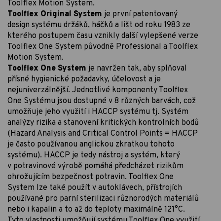
Toolflex Motion System.
Toolflex Original System
je první patentovaný
design systému držáků, háčků a lišt od roku 1983 ze
kterého postupem času vznikly další vylepšené verze
Toolflex One System původně Professional a Toolflex
Motion System.
Toolflex One System
je navržen tak, aby splňoval
přísné hygienické požadavky, účelovost a je
nejuniverzálnější. Jednotlivé komponenty Toolflex
One Systému jsou dostupné v 8 různých barvách, což
umožňuje jeho využití i HACCP systému tj. Systém
analýzy rizika a stanovení kritických kontrolních bodů
(Hazard Analysis and Critical Control Points = HACCP
je často používanou anglickou zkratkou tohoto
systému). HACCP je tedy nástroj a systém, který
v potravinové výrobě pomáhá předcházet rizikům
ohrožujícím bezpečnost potravin. Toolflex One
System lze také použít v autoklávech, přístrojích
používané pro parní sterilizaci různorodých materiálů
nebo i kapalin a to až do teploty maximálně 121°C.
Tyto vlastnosti umožňují systému Toolflex One využití