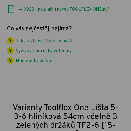
1419029_Instalační návod TOOLFLEX ONE.pdf
Co vás nejčastěji zajímá?
Jak se zbavit štěnic v bytě
Výživové poruchy zeleniny
Hnojení trávníku
Varianty Toolflex One Lišta 5-
3-6 hliníková 54cm včetně 3
zelených držáků TF2-6 [15-