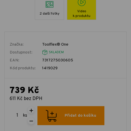
Video
2 další fotky
k produktu
Značka:
Toolflex® One
Dostupnost:
SKLADEM
EAN:
7317275030605
Kód produktu:
1419029
739 Kč
611 Kč bez DPH
ks
Přidat do košíku