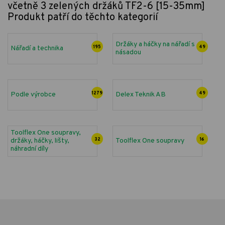
včetně 3 zelených držáků TF2-6 [15-35mm]
Produkt patří do těchto kategorií
Držáky a háčky na nářadí s
Nářadí a technika
195
49
násadou
Podle výrobce
1279
Delex Teknik AB
49
Toolflex One soupravy,
držáky, háčky, lišty,
32
Toolflex One soupravy
16
náhradní díly