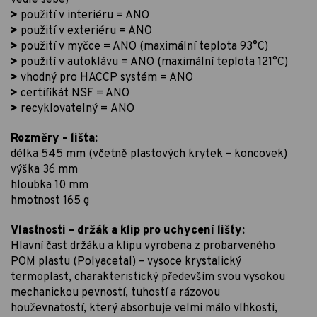
vedle sebe)
>
použití v interiéru = ANO
>
použití v exteriéru = ANO
>
použití v myčce = ANO (maximální teplota 93°C)
>
použití v autoklávu = ANO (maximální teplota 121°C)
>
vhodný pro HACCP systém = ANO
>
certifikát NSF = ANO
>
recyklovatelný = ANO
Rozměry – lišta:
délka 545 mm (včetně plastových krytek – koncovek)
výška 36 mm
hloubka 10 mm
hmotnost 165 g
Vlastnosti – držák a klip pro uchycení lišty:
Hlavní čast držáku a klipu vyrobena z probarveného
POM plastu (Polyacetal) – vysoce krystalický
termoplast, charakteristický především svou vysokou
mechanickou pevností, tuhostí a rázovou
houževnatostí, který absorbuje velmi málo vlhkosti,