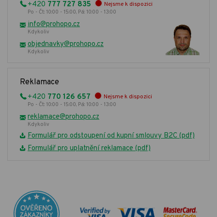
+420
777 727 835
Nejsme k dispozici
Po - Čt: 10:00 - 15:00, Pá: 10:00 - 13:00
info@prohopo.cz
Kdykoliv
objednavky@prohopo.cz
Kdykoliv
Reklamace
+420
770 126 657
Nejsme k dispozici
Po - Čt: 10:00 - 15:00, Pá: 10:00 - 13:00
reklamace@prohopo.cz
Kdykoliv
Formulář pro odstoupení od kupní smlouvy B2C (pdf)
Formulář pro uplatnění reklamace (pdf)