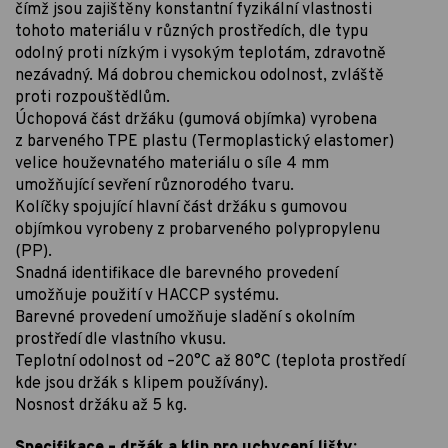
čímž jsou zajištěny konstantní fyzikální vlastnosti
tohoto materiálu v různých prostředích, dle typu
odolný proti nízkým i vysokým teplotám, zdravotně
nezávadný. Má dobrou chemickou odolnost, zvláště
proti rozpouštědlům.
Úchopová část držáku (gumová objímka) vyrobena
z barveného TPE plastu (Termoplastický elastomer)
velice houževnatého materiálu o síle 4 mm
umožňující sevření různorodého tvaru.
Kolíčky spojující hlavní část držáku s gumovou
objímkou vyrobeny z probarveného polypropylenu
(PP).
Snadná identifikace dle barevného provedení
umožňuje použití v HACCP systému.
Barevné provedení umožňuje sladění s okolním
prostředí dle vlastního vkusu.
Teplotní odolnost od –20°C až 80°C (teplota prostředí
kde jsou držák s klipem používány).
Nosnost držáku až 5 kg.