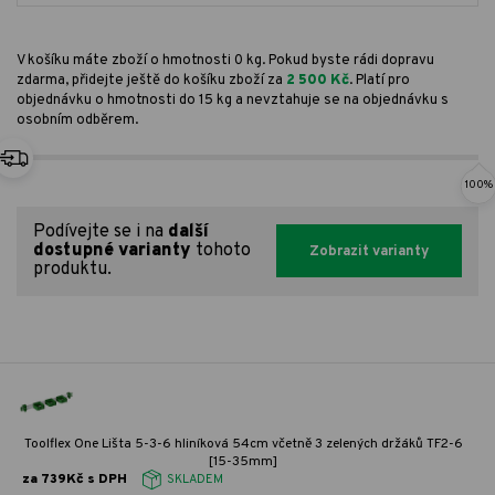
V košíku máte zboží o hmotnosti 0 kg. Pokud byste rádi dopravu
zdarma, přidejte ještě do košíku zboží za
2 500 Kč
. Platí pro
objednávku o hmotnosti do 15 kg a nevztahuje se na objednávku s
osobním odběrem.
100%
Podívejte se i na
další
dostupné varianty
tohoto
Zobrazit varianty
produktu.
Toolflex One Lišta 5-3-6 hliníková 54cm včetně 3 zelených držáků TF2-6
[15-35mm]
za 739Kč s DPH
SKLADEM