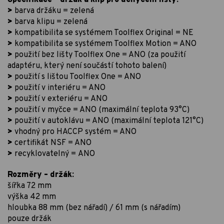
Specifikace – držák a klip pro uchycení lišty:
>
barva držáku = zelená
>
barva klipu = zelená
>
kompatibilita se systémem Toolflex Original = NE
>
kompatibilita se systémem Toolflex Motion = ANO
>
použití bez lišty Toolflex One = ANO (za použití
adaptéru, který není součástí tohoto balení)
>
použití s lištou Toolflex One = ANO
>
použití v interiéru = ANO
>
použití v exteriéru = ANO
>
použití v myčce = ANO (maximální teplota 93°C)
>
použití v autoklávu = ANO (maximální teplota 121°C)
>
vhodný pro HACCP systém = ANO
>
certifikát NSF = ANO
>
recyklovatelný = ANO
Rozměry – držák:
šířka 72 mm
výška 42 mm
hloubka 88 mm (bez nářadí) / 61 mm (s nářadím)
pouze držák