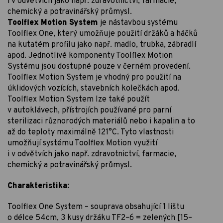
i v odvětvích jako např. zdravotnictví, farmacie,
chemický a potravinářský průmysl.
Toolflex Motion System
je nástavbou systému
Toolflex One, který umožňuje použití držáků a háčků
na kutatém profilu jako např. madlo, trubka, zábradlí
apod. Jednotlivé komponenty Toolflex Motion
Systému jsou dostupné pouze v černém provedení.
Toolflex Motion System je vhodný pro použití na
úklidových vozících, stavebních kolečkách apod.
Toolflex Motion System lze také použít
v autoklávech, přístrojích používané pro parní
sterilizaci různorodých materiálů nebo i kapalin a to
až do teploty maximálně 121°C. Tyto vlastnosti
umožňují systému Toolflex Motion využití
i v odvětvích jako např. zdravotnictví, farmacie,
chemický a potravinářský průmysl.
Charakteristika:
Toolflex One System – souprava obsahující 1 lištu
o délce 54cm, 3 kusy držáku TF2–6 = zelených [15–