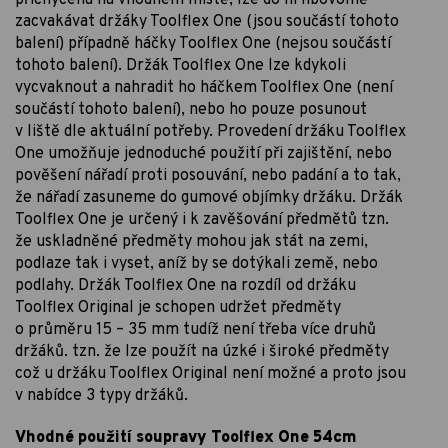
přichycena na vhodném místě, lze do ní libovolně
zacvakávat držáky Toolflex One (jsou součástí tohoto
balení) případně háčky Toolflex One (nejsou součástí
tohoto balení). Držák Toolflex One lze kdykoli
vycvaknout a nahradit ho háčkem Toolflex One (není
součástí tohoto balení), nebo ho pouze posunout
v liště dle aktuální potřeby. Provedení držáku Toolflex
One umožňuje jednoduché použití při zajištění, nebo
pověšení nářadí proti posouvání, nebo padání a to tak,
že nářadí zasuneme do gumové objímky držáku. Držák
Toolflex One je určený i k zavěšování předmětů tzn.
že uskladněné předměty mohou jak stát na zemi,
podlaze tak i vyset, aníž by se dotýkali země, nebo
podlahy. Držák Toolflex One na rozdíl od držáku
Toolflex Original je schopen udržet předměty
o průměru 15 – 35 mm tudíž není třeba více druhů
držáků. tzn. že lze použít na úzké i široké předměty
což u držáku Toolflex Original není možné a proto jsou
v nabídce 3 typy držáků.
Vhodné použití soupravy Toolflex One 54cm