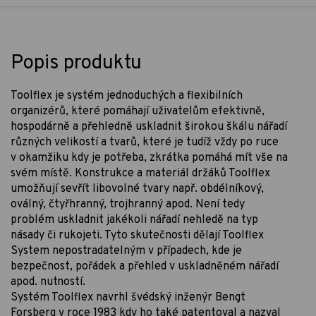
Popis produktu
Toolflex je systém jednoduchých a flexibilních
organizérů, které pomáhají uživatelům efektivně,
hospodárně a přehledně uskladnit širokou škálu nářadí
různých velikostí a tvarů, které je tudíž vždy po ruce
v okamžiku kdy je potřeba, zkrátka pomáhá mít vše na
svém místě. Konstrukce a materiál držáků Toolflex
umožňují sevřít libovolné tvary např. obdélníkový,
oválný, čtyřhranný, trojhranný apod. Není tedy
problém uskladnit jakékoli nářadí nehledě na typ
násady či rukojeti. Tyto skutečnosti dělají Toolflex
System nepostradatelným v případech, kde je
bezpečnost, pořádek a přehled v uskladněném nářadí
apod. nutností.
Systém Toolflex navrhl švédský inženýr Bengt
Forsberg v roce 1983 kdy ho také patentoval a nazval