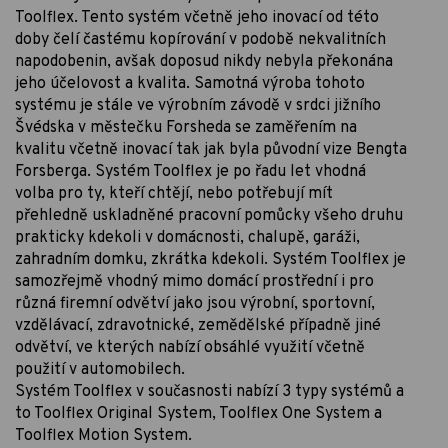
Toolflex. Tento systém včetně jeho inovací od této
doby čelí častému kopírování v podobě nekvalitních
napodobenin, avšak doposud nikdy nebyla překonána
jeho účelovost a kvalita. Samotná výroba tohoto
systému je stále ve výrobním závodě v srdci jižního
Švédska v městečku Forsheda se zaměřením na
kvalitu včetně inovací tak jak byla původní vize Bengta
Forsberga. Systém Toolflex je po řadu let vhodná
volba pro ty, kteří chtějí, nebo potřebují mít
přehledně uskladněné pracovní pomůcky všeho druhu
prakticky kdekoli v domácnosti, chalupě, garáži,
zahradním domku, zkrátka kdekoli. Systém Toolflex je
samozřejmě vhodný mimo domácí prostřední i pro
různá firemní odvětví jako jsou výrobní, sportovní,
vzdělávací, zdravotnické, zemědělské případně jiné
odvětví, ve kterých nabízí obsáhlé využití včetně
použití v automobilech.
Systém Toolflex v současnosti nabízí 3 typy systémů a
to Toolflex Original System, Toolflex One System a
Toolflex Motion System.