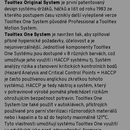
Toolflex Original System
je první patentovaný
design systému držáků, háčků a lišt od roku 1983 ze
kterého postupem času vznikly další vylepšené verze
Toolflex One System původně Professional a Toolflex
Motion System.
Toolflex One System
je navržen tak, aby splňoval
přísné hygienické požadavky, účelovost a je
nejuniverzálnější. Jednotlivé komponenty Toolflex
One Systému jsou dostupné v 8 různých barvách, což
umožňuje jeho využití i HACCP systému tj. Systém
analýzy rizika a stanovení kritických kontrolních bodů
(Hazard Analysis and Critical Control Points = HACCP
je často používanou anglickou zkratkou tohoto
systému). HACCP je tedy nástroj a systém, který
v potravinové výrobě pomáhá předcházet rizikům
ohrožujícím bezpečnost potravin. Toolflex One
System lze také použít v autoklávech, přístrojích
používané pro parní sterilizaci různorodých materiálů
nebo i kapalin a to až do teploty maximálně 121°C.
Tyto vlastnosti umožňují systému Toolflex One využití