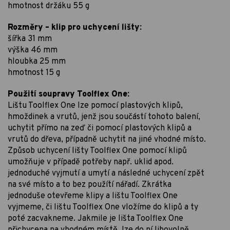
hmotnost držáku 55 g
Rozměry – klip pro uchycení lišty:
šířka 31 mm
výška 46 mm
hloubka 25 mm
hmotnost 15 g
Použití soupravy Toolflex One:
Lištu Toolflex One lze pomocí plastových klipů,
hmoždinek a vrutů, jenž jsou součástí tohoto balení,
uchytit přímo na zeď či pomocí plastových klipů a
vrutů do dřeva, případně uchytit na jiné vhodné místo.
Způsob uchycení lišty Toolflex One pomocí klipů
umožňuje v případě potřeby např. uklid apod.
jednoduché vyjmutí a umytí a následné uchycení zpět
na své místo a to bez použítí nářadí. Zkrátka
jednoduše otevřeme klipy a lištu Toolflex One
vyjmeme, či lištu Toolflex One vložíme do klipů a ty
poté zacvakneme. Jakmile je lišta Toolflex One