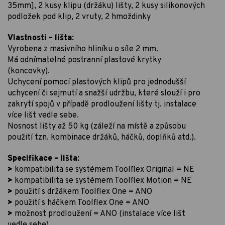
35mm], 2 kusy klipu (držáku) lišty, 2 kusy silikonových
podložek pod klip, 2 vruty, 2 hmoždinky
Vlastnosti – lišta:
Vyrobena z masivního hliníku o síle 2 mm.
Má odnímatelné postranní plastové krytky
(koncovky).
Uchycení pomocí plastových klipů pro jednodušší
uchycení či sejmutí a snažší udržbu, které slouží i pro
zakrytí spojů v případě prodloužení lišty tj. instalace
více lišt vedle sebe.
Nosnost lišty až 50 kg (záleží na místě a způsobu
použití tzn. kombinace držáků, háčků, doplňků atd.).
Specifikace – lišta:
>
kompatibilita se systémem Toolflex Original = NE
>
kompatibilita se systémem Toolflex Motion = NE
>
použití s držákem Toolflex One = ANO
>
použití s háčkem Toolflex One = ANO
>
možnost prodloužení = ANO (instalace více lišt