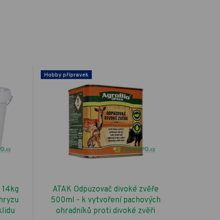
Hobby přípravek
 14kg
ATAK Odpuzovač divoké zvěře
ohryzu
500ml - k vytvoření pachových
klidu
ohradníků proti divoké zvěři