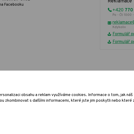
Reklamace
na Facebooku
+420
770
Po - Čt: 10:00 -
reklamace
Kdykoliv
Formulář p
Formulář p
© 2009-202
Grafický ná
rsonalizaci obsahu a reklam využíváme cookies. Informace o tom, jak náš w
u zkombinovat s dalšími informacemi, které jste jim poskytli nebo které zí
EET - označení provozovny:
enci tržeb je prodávající povinen vystavit kupujícímu účtenku. Zároveň je povinen
žbu u správce daně online; v případě technického výpadku pak nejpozději do 48 hod