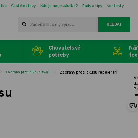
atba
Časté dotazy
Kde je moje zásilka?
Rady a tipy
Kontakty
HLEDAT
Chovatelské
Nář
o
potřeby
tec
Zábrany proti okusu repelentní
Ochrana proti divoké zvěři
V 
do
su
Pl
na