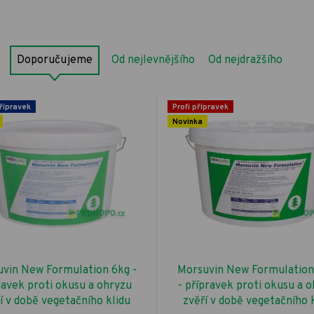
Doporučujeme
Od nejlevnějšího
Od nejdražšího
řípravek
Profi přípravek
Novinka
vin New Formulation 6kg -
Morsuvin New Formulation
ravek proti okusu a ohryzu
- přípravek proti okusu a 
í v době vegetačního klidu
zvěří v době vegetačního 