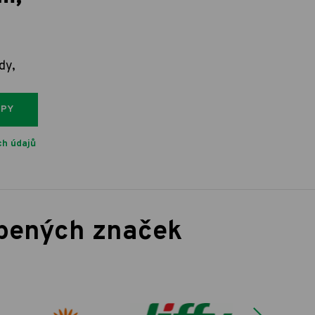
dy,
IPY
h údajů
íbených značek