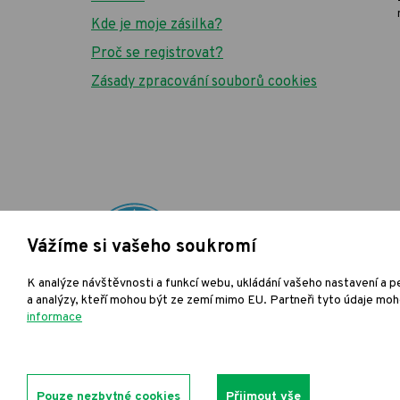
Kde je moje zásilka?
Proč se registrovat?
Zásady zpracování souborů cookies
Vážíme si vašeho soukromí
K analýze návštěvnosti a funkcí webu, ukládání vašeho nastavení a pe
a analýzy, kteří mohou být ze zemí mimo EU. Partneři tyto údaje moho
informace
Podle zákona o evid
tr
Pouze nezbytné cookies
Přijmout vše