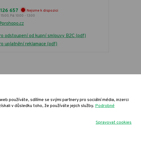
 126 657
Nejsme k dispozici
 15:00, Pá: 10:00 - 13:00
@prohopo.cz
ro odstoupení od kupní smlouvy B2C (pdf)
ro uplatnění reklamace (pdf)
6 PRONACHEM spol. s r.o., všechna práva vyhrazena
vrh
KošnarDesign.cz
a redakční systém
CZECHGROUP.cz
eb používáte, sdílíme se svými partnery pro sociální média, inzerci
skali v důsledku toho, že používáte jejich služby.
Podrobné
Spravovat cookies
 zaevidovat přijatou
in.