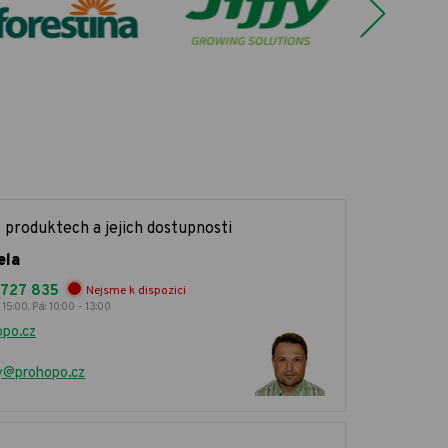
 produktech a jejich dostupnosti
ela
 727 835
Nejsme k dispozici
 15:00, Pá: 10:00 - 13:00
po.cz
y@prohopo.cz