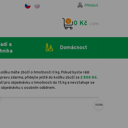
Přihlásit
0
0 Kč
s DPH
adí a
Domácnost
hnika
košíku máte zboží o hmotnosti 0 kg. Pokud byste rádi
pravu zdarma, přidejte ještě do košíku zboží za
2 500 Kč
.
atí pro objednávku o hmotnosti do 15 kg a nevztahuje se
 objednávku s osobním odběrem.
100%