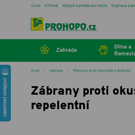
Úvod
O firmě
Výdejní a předávací místa
Doprava a pl
Dílna a
Zahrada
Řemesl
Úvod
Zahrada
Přípravky proti chorobám a škůdcům
Zábrany proti oku
repelentní