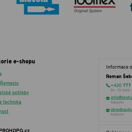
orie e-shopu
Informace o
a
Roman Šeb
a Řemeslo
+420
777
Po - Čt: 10:00 -
elské potřeby
info@proho
a technika
Kdykoliv
objednavk
nost
Kdykoliv
PROHOPO.cz