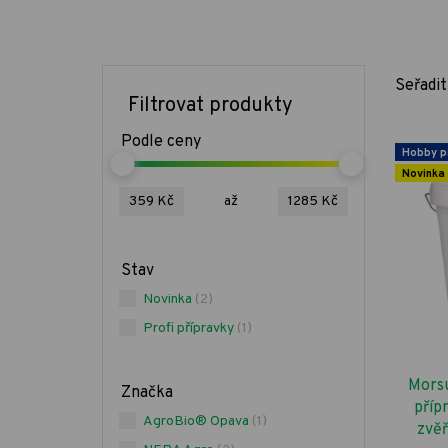
Seřadit
Filtrovat produkty
Podle ceny
Hobby p
Novinka
359 Kč
až
1285 Kč
Stav
Novinka
(2)
Profi přípravky
(1)
Morsu
Značka
příp
AgroBio® Opava
(1)
zvěř