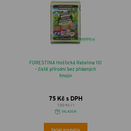
FORESTINA Hoštická Rašelina 10l
- čistě přírodní bez přidaných
hnojiv
75 Kč s DPH
7,50 Kč / l
SKLADEM
Detail produktu