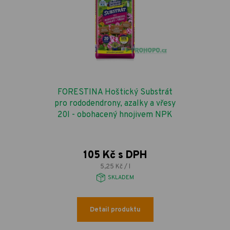
FORESTINA Hoštický Substrát
pro rododendrony, azalky a vřesy
20l - obohacený hnojivem NPK
105 Kč s DPH
5,25 Kč / l
SKLADEM
Detail produktu