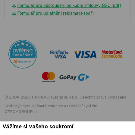
Formulář pro odstoupení od kupní smlouvy B2C (pdf)
Formulář pro uplatnění reklamace (pdf)
© 2009-2026 PRONACHEM spol. s r.o., všechna práva vyhrazena
Grafický návrh
KošnarDesign.cz
a redakční systém
CZECHGROUP.cz
Vážíme si vašeho soukromí