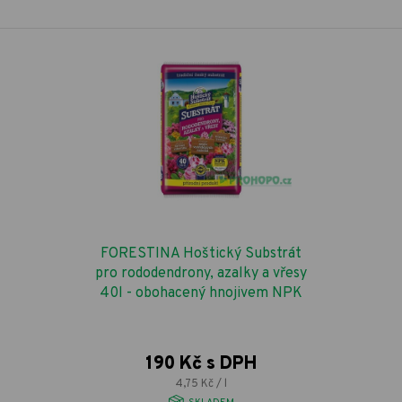
FORESTINA Hoštický Substrát
pro rododendrony, azalky a vřesy
40l - obohacený hnojivem NPK
190 Kč s DPH
4,75 Kč / l