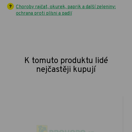
Choroby rajčat, okurek, paprik a další zeleniny:
ochrana proti plísni a padlí
K tomuto produktu lidé
nejčastěji kupují