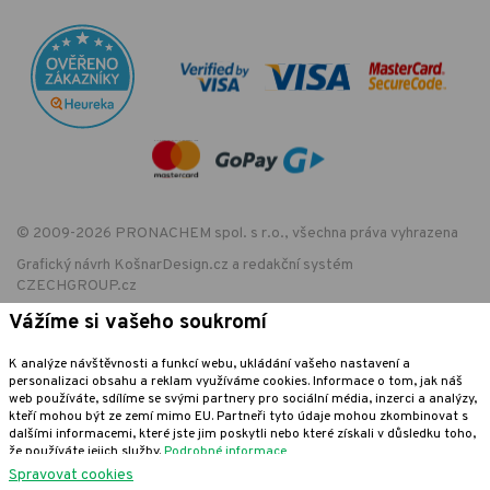
© 2009-2026 PRONACHEM spol. s r.o., všechna práva vyhrazena
Grafický návrh
KošnarDesign.cz
a redakční systém
CZECHGROUP.cz
Vážíme si vašeho soukromí
K analýze návštěvnosti a funkcí webu, ukládání vašeho nastavení a
EET - označení provozovny:
personalizaci obsahu a reklam využíváme cookies. Informace o tom, jak náš
Podle zákona o evidenci tržeb je prodávající povinen vystavit kupujícímu
web používáte, sdílíme se svými partnery pro sociální média, inzerci a analýzy,
účtenku. Zároveň je povinen zaevidovat přijatou tržbu u správce daně
kteří mohou být ze zemí mimo EU. Partneři tyto údaje mohou zkombinovat s
online; v případě technického výpadku pak nejpozději do 48 hodin.
dalšími informacemi, které jste jim poskytli nebo které získali v důsledku toho,
že používáte jejich služby.
Podrobné informace
Spravovat cookies