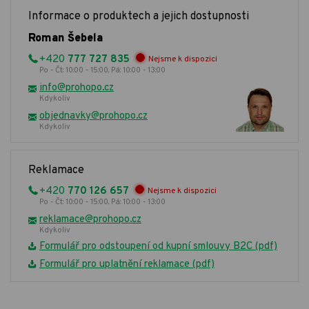
Informace o produktech a jejich dostupnosti
Roman Šebela
+420
777 727 835
Nejsme k dispozici
Po - Čt: 10:00 - 15:00, Pá: 10:00 - 13:00
info@prohopo.cz
Kdykoliv
objednavky@prohopo.cz
Kdykoliv
Reklamace
+420
770 126 657
Nejsme k dispozici
Po - Čt: 10:00 - 15:00, Pá: 10:00 - 13:00
reklamace@prohopo.cz
Kdykoliv
Formulář pro odstoupení od kupní smlouvy B2C (pdf)
Formulář pro uplatnění reklamace (pdf)