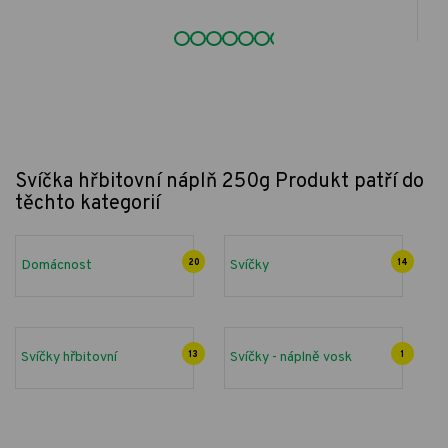
Svíčka hřbitovní náplň 250g
Produkt patří do
těchto kategorií
Domácnost
20
Svíčky
14
Svíčky hřbitovní
13
Svíčky - náplně vosk
1