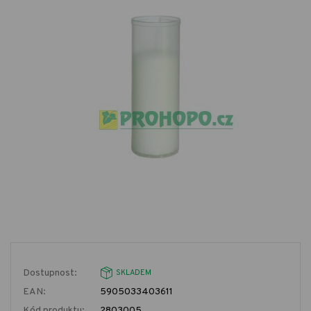
Dostupnost:
SKLADEM
EAN:
5905033403611
Kód produktu:
2803005