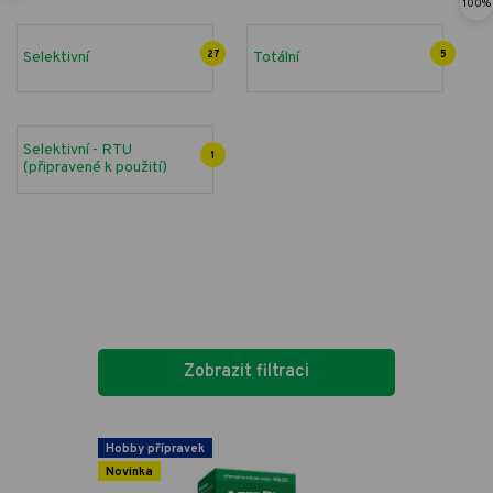
100%
Selektivní
27
Totální
5
Selektivní - RTU
1
(připravené k použití)
Zobrazit filtraci
Hobby přípravek
Novinka