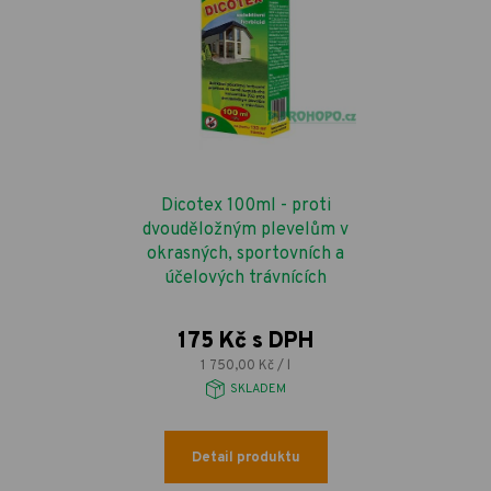
Dicotex 100ml - proti
dvouděložným plevelům v
okrasných, sportovních a
účelových trávnících
175 Kč s DPH
1 750,00 Kč / l
SKLADEM
Detail produktu