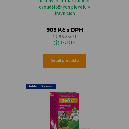
účinných látek k hubení
dvouděložných plevelů v
trávnících
909 Kč s DPH
1 818,00 Kč / l
SKLADEM
Detail produktu
Hobby přípravek