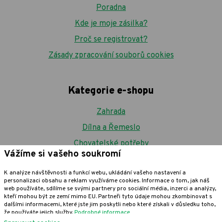
Poradna
Kde je moje zásilka?
Proč se registrovat?
Zásady zpracování souborů cookies
Kategorie e-shopu
Zahrada
Dílna a Řemeslo
Chovatelské potřeby
Vážíme si vašeho soukromí
Nářadí a technika
K analýze návštěvnosti a funkcí webu, ukládání vašeho nastavení a
Domácnost
personalizaci obsahu a reklam využíváme cookies. Informace o tom, jak náš
web používáte, sdílíme se svými partnery pro sociální média, inzerci a analýzy,
kteří mohou být ze zemí mimo EU. Partneři tyto údaje mohou zkombinovat s
dalšími informacemi, které jste jim poskytli nebo které získali v důsledku toho,
PROHOPO.cz
že používáte jejich služby.
Podrobné informace
na Facebooku