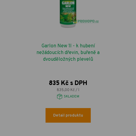
Garlon New 1l - k hubení
nežádoucích dřevin, buřeně a
dvouděložných plevelů
835 Kč s DPH
835,00 Kč / l
SKLADEM
Detail produktu