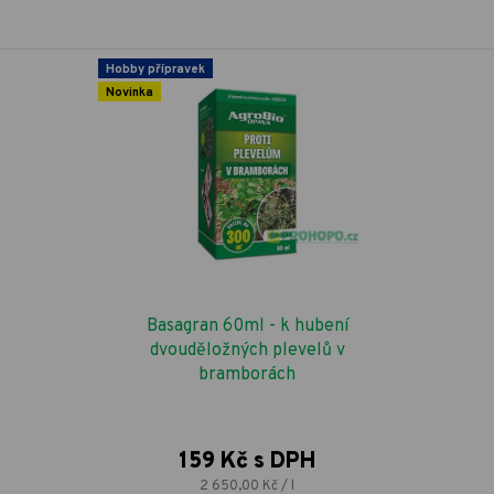
Hobby přípravek
Novinka
Basagran 60ml - k hubení
dvouděložných plevelů v
bramborách
159 Kč s DPH
2 650,00 Kč / l