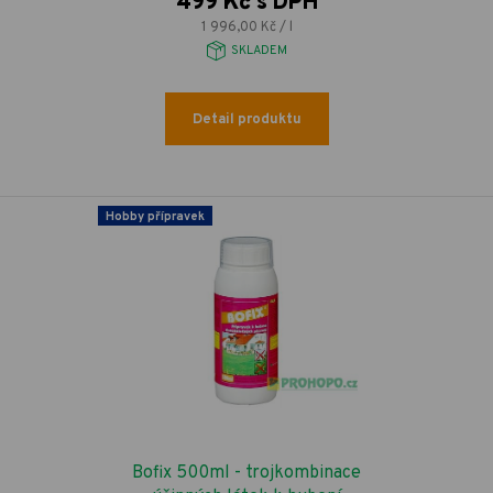
499 Kč s DPH
1 996,00 Kč / l
SKLADEM
Detail produktu
Hobby přípravek
Bofix 500ml - trojkombinace