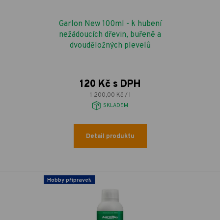
Garlon New 100ml - k hubení
nežádoucích dřevin, buřeně a
dvouděložných plevelů
120 Kč s DPH
1 200,00 Kč / l
SKLADEM
Detail produktu
Hobby přípravek