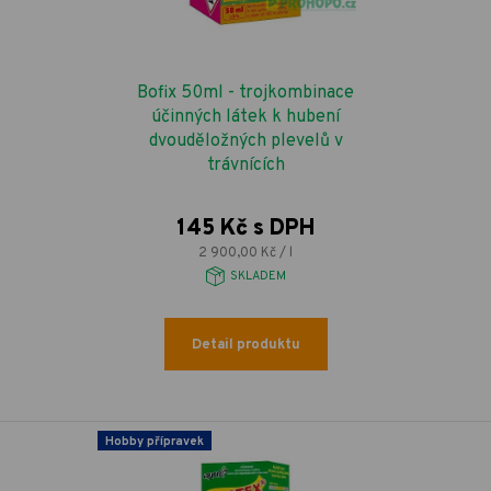
Bofix 50ml - trojkombinace
účinných látek k hubení
dvouděložných plevelů v
trávnících
145 Kč s DPH
2 900,00 Kč / l
SKLADEM
Detail produktu
Hobby přípravek