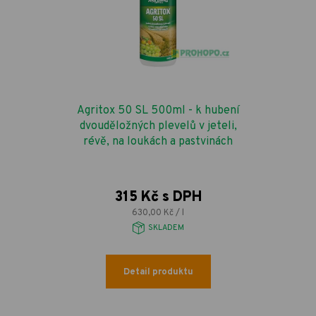
Agritox 50 SL 500ml - k hubení
dvouděložných plevelů v jeteli,
révě, na loukách a pastvinách
315 Kč s DPH
630,00 Kč / l
SKLADEM
Detail produktu