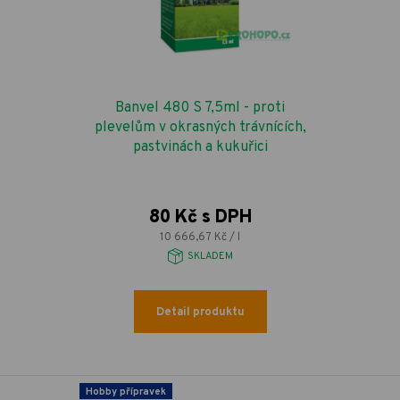
Banvel 480 S 7,5ml - proti
plevelům v okrasných trávnících,
pastvinách a kukuřici
80 Kč s DPH
10 666,67 Kč / l
SKLADEM
Detail produktu
Hobby přípravek