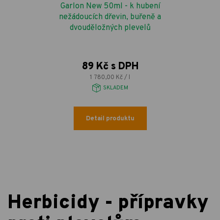
Garlon New 50ml - k hubení
nežádoucích dřevin, buřeně a
dvouděložných plevelů
89 Kč s DPH
1 780,00 Kč / l
SKLADEM
Detail produktu
Herbicidy - přípravky