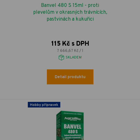
Banvel 480 S 15ml - proti
plevelům v okrasných trávnících,
pastvinách a kukuřici
115 Kč s DPH
7 666,67 Kč / l
SKLADEM
Detail produktu
Hobby přípravek