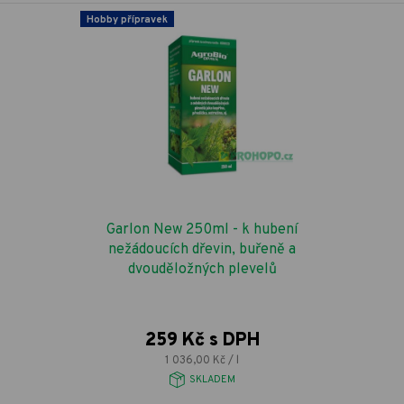
Hobby přípravek
Garlon New 250ml - k hubení
nežádoucích dřevin, buřeně a
dvouděložných plevelů
259 Kč s DPH
1 036,00 Kč / l
SKLADEM