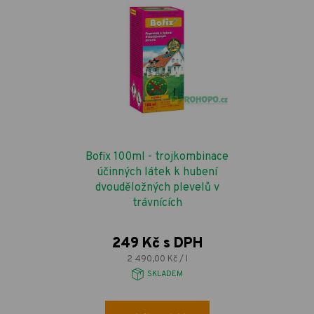
Bofix 100ml - trojkombinace
účinných látek k hubení
dvouděložných plevelů v
trávnících
249 Kč s DPH
2 490,00 Kč / l
SKLADEM