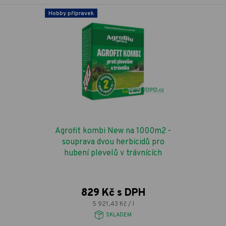
Hobby přípravek
Agrofit kombi New na 1000m2 -
souprava dvou herbicidů pro
hubení plevelů v trávnících
829 Kč s DPH
5 921,43 Kč / l
SKLADEM