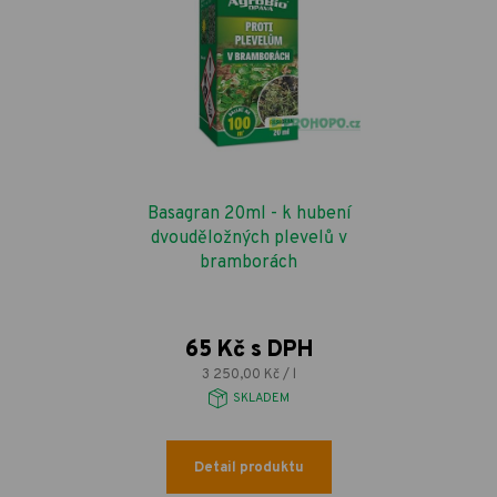
Basagran 20ml - k hubení
dvouděložných plevelů v
bramborách
65 Kč s DPH
3 250,00 Kč / l
SKLADEM
Detail produktu