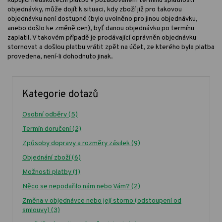
kupující neuskuteční platbu v požadovaném termínu splatnosti
objednávky, může dojít k situaci, kdy zboží již pro takovou
objednávku není dostupné (bylo uvolněno pro jinou objednávku,
anebo došlo ke změně cen), byť danou objednávku po termínu
zaplatil. V takovém případě je prodávající oprávněn objednávku
stornovat a došlou platbu vrátit zpět na účet, ze kterého byla platba
provedena, není-li dohodnuto jinak.
Kategorie dotazů
Osobní odběry
(5)
Termín doručení
(2)
Způsoby dopravy a rozměry zásilek
(9)
Objednání zboží
(6)
Možnosti platby
(1)
Něco se nepodařilo nám nebo Vám?
(2)
Změna v objednávce nebo její storno (odstoupení od
smlouvy)
(3)