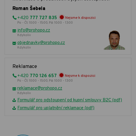
Roman Šebela
+420
777 727 835
Nejsme k dispozici
Po - Čt: 10:00 - 15:00, Pá: 10:00 - 13:00
info@prohopo.cz
Kdykoliv
objednavky@prohopo.cz
Kdykoliv
Reklamace
+420
770 126 657
Nejsme k dispozici
Po - Čt: 10:00 - 15:00, Pá: 10:00 - 13:00
reklamace@prohopo.cz
Kdykoliv
Formulář pro odstoupení od kupní smlouvy B2C (pdf)
Formulář pro uplatnění reklamace (pdf)