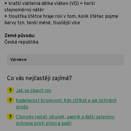
>
kratší viditelná délka vláken (VD) = horší
stejnoměrný nátěr
>
tloušťka štětce hraje roli v tom, kolik štětec pojme
barvy tzn. tenší méně, tlustější více
Země původu:
Česká republika
Výrobce:
Co vás nejčastěji zajímá?
Jak se zbavit vos
Kadeřavost broskvoní: Kdy stříkat a jak ochránit
úrodu
Choroby rajčat, okurek, paprik a další zeleniny:
ochrana proti plísni a padlí