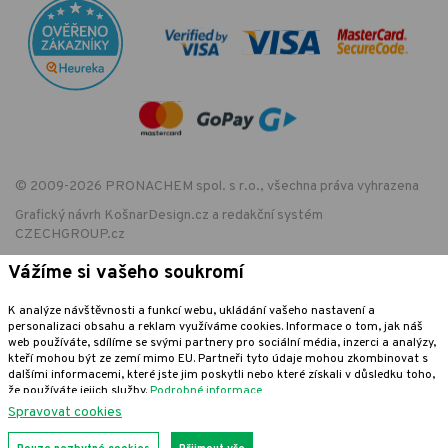
© 2009-2026 PRONACHEM spol. s r.o., všechna práva vyhrazena
Grafický návrh
KošnarDesign.cz
a redakční systém
CZECHGROUP.cz
Vážíme si vašeho soukromí
K analýze návštěvnosti a funkcí webu, ukládání vašeho nastavení a
EET - označení provozovny:
personalizaci obsahu a reklam využíváme cookies. Informace o tom, jak náš
Podle zákona o evidenci tržeb je prodávající povinen vystavit kupujícímu
web používáte, sdílíme se svými partnery pro sociální média, inzerci a analýzy,
účtenku. Zároveň je povinen zaevidovat přijatou tržbu u správce daně
kteří mohou být ze zemí mimo EU. Partneři tyto údaje mohou zkombinovat s
online; v případě technického výpadku pak nejpozději do 48 hodin.
dalšími informacemi, které jste jim poskytli nebo které získali v důsledku toho,
že používáte jejich služby.
Podrobné informace
Spravovat cookies