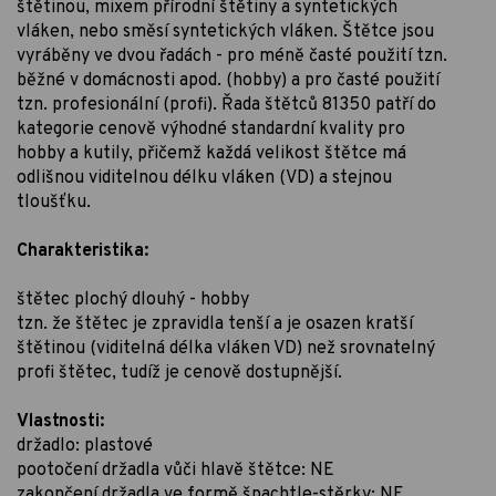
štětinou, mixem přírodní štětiny a syntetických
vláken, nebo směsí syntetických vláken. Štětce jsou
vyráběny ve dvou řadách - pro méně časté použití tzn.
běžné v domácnosti apod. (hobby) a pro časté použití
tzn. profesionální (profi). Řada štětců 81350 patří do
kategorie cenově výhodné standardní kvality pro
hobby a kutily, přičemž každá velikost štětce má
odlišnou viditelnou délku vláken (VD) a stejnou
tloušťku.
Charakteristika:
štětec plochý dlouhý - hobby
tzn. že štětec je zpravidla tenší a je osazen kratší
štětinou (viditelná délka vláken VD) než srovnatelný
profi štětec, tudíž je cenově dostupnější.
Vlastnosti:
držadlo: plastové
pootočení držadla vůči hlavě štětce: NE
zakončení držadla ve formě špachtle-stěrky: NE