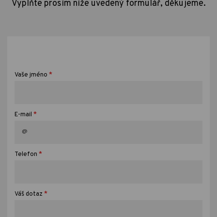
Vyplňte prosím níže uvedený formulář, děkujeme.
*
Vaše jméno
*
E-mail
*
Telefon
*
Váš dotaz