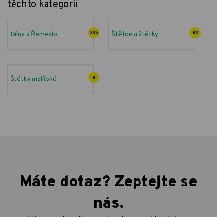
těchto kategorií
Dílna a Řemeslo
235
Štětce a štětky
82
Štětky malířské
8
Máte dotaz? Zeptejte se
nás.