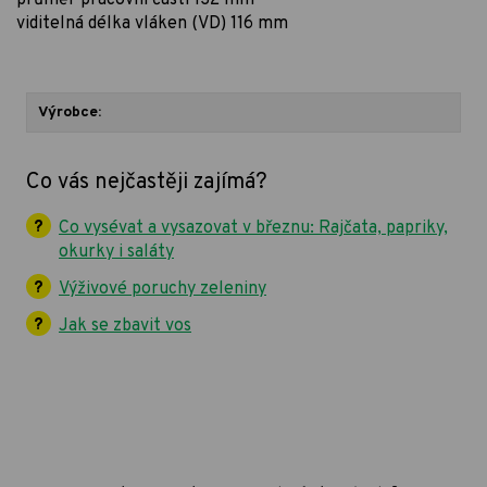
viditelná délka vláken (VD) 116 mm
Výrobce:
Co vás nejčastěji zajímá?
Co vysévat a vysazovat v březnu: Rajčata, papriky,
okurky i saláty
Výživové poruchy zeleniny
Jak se zbavit vos