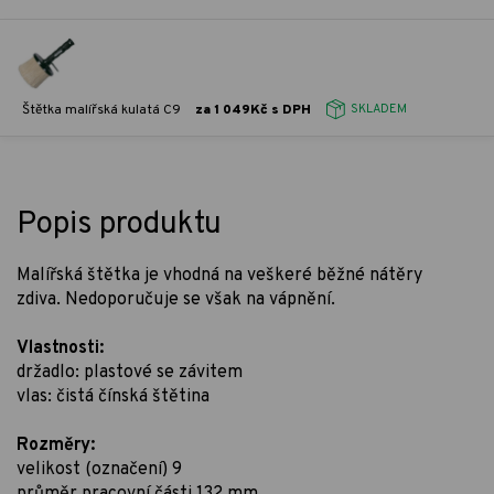
Štětka malířská kulatá C9
za 1 049Kč s DPH
SKLADEM
Popis produktu
Malířská štětka je vhodná na veškeré běžné nátěry
zdiva. Nedoporučuje se však na vápnění.
Vlastnosti:
držadlo: plastové se závitem
vlas: čistá čínská štětina
Rozměry:
velikost (označení) 9
průměr pracovní části 132 mm