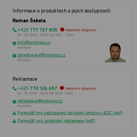
Informace o produktech a jejich dostupnosti
Roman Šebela
+420
777 727 835
Nejsme k dispozici
Po - Čt: 10:00 - 15:00, Pá: 10:00 - 13:00
info@prohopo.cz
Kdykoliv
objednavky@prohopo.cz
Kdykoliv
Reklamace
+420
770 126 657
Nejsme k dispozici
Po - Čt: 10:00 - 15:00, Pá: 10:00 - 13:00
reklamace@prohopo.cz
Kdykoliv
Formulář pro odstoupení od kupní smlouvy B2C (pdf)
Formulář pro uplatnění reklamace (pdf)