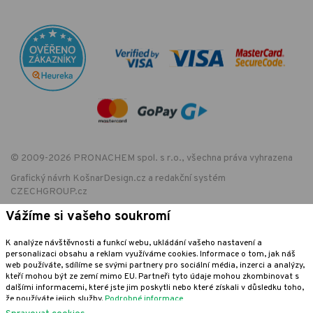
© 2009-2026 PRONACHEM spol. s r.o., všechna práva vyhrazena
Grafický návrh
KošnarDesign.cz
a redakční systém
CZECHGROUP.cz
Vážíme si vašeho soukromí
K analýze návštěvnosti a funkcí webu, ukládání vašeho nastavení a
EET - označení provozovny:
personalizaci obsahu a reklam využíváme cookies. Informace o tom, jak náš
Podle zákona o evidenci tržeb je prodávající povinen vystavit kupujícímu
web používáte, sdílíme se svými partnery pro sociální média, inzerci a analýzy,
účtenku. Zároveň je povinen zaevidovat přijatou tržbu u správce daně
kteří mohou být ze zemí mimo EU. Partneři tyto údaje mohou zkombinovat s
online; v případě technického výpadku pak nejpozději do 48 hodin.
dalšími informacemi, které jste jim poskytli nebo které získali v důsledku toho,
že používáte jejich služby.
Podrobné informace