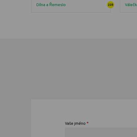
Dílna a Řemeslo
Váleč
235
*
Vaše jméno