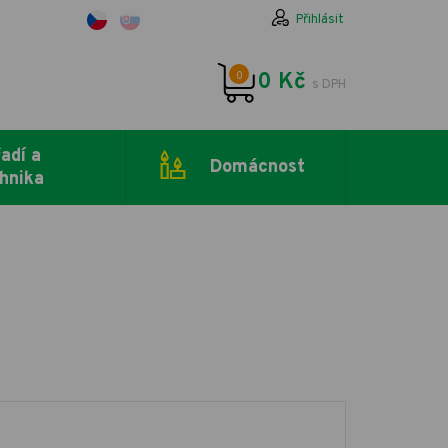
Přihlásit
0
0 Kč
s DPH
adí a
Domácnost
hnika