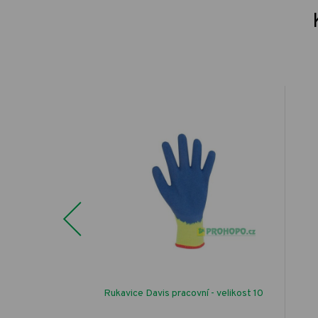
Previous
 Flock 50mm
Rukavice Davis pracovní - velikost 10