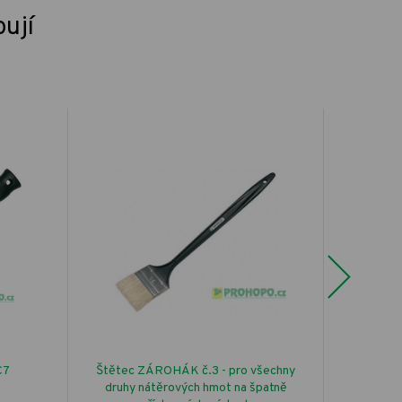
pují
Next
C7
Štětec ZÁROHÁK č.3 - pro všechny
Držadl
druhy nátěrových hmot na špatně