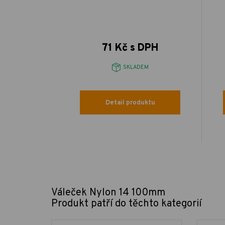
 DPH
71 Kč s DPH
EM
SKLADEM
uktu
Detail produktu
Váleček Nylon 14 100mm
Produkt patří do těchto kategorií