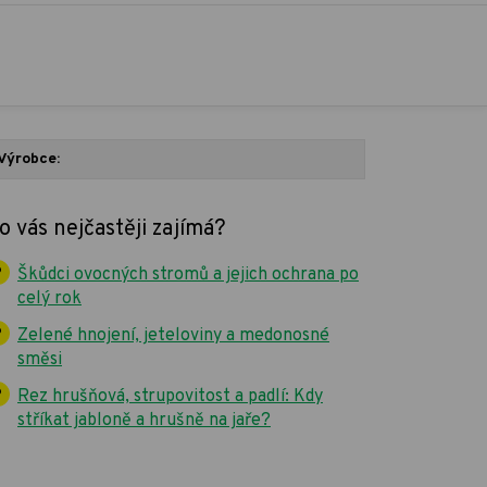
Výrobce:
o vás nejčastěji zajímá?
Škůdci ovocných stromů a jejich ochrana po
celý rok
Zelené hnojení, jeteloviny a medonosné
směsi
Rez hrušňová, strupovitost a padlí: Kdy
stříkat jabloně a hrušně na jaře?