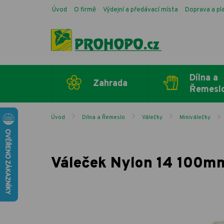
Úvod
O firmě
Výdejní a předávací místa
Doprava a pl
Dílna a
Zahrada
Řemesl
Úvod
Dílna a Řemeslo
Válečky
Miniválečky
Váleček Nylon 14 100m