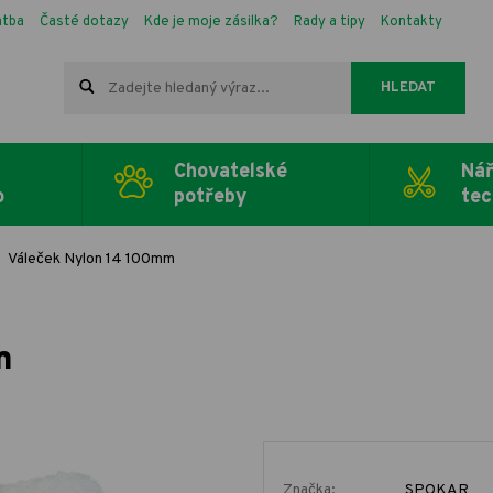
atba
Časté dotazy
Kde je moje zásilka?
Rady a tipy
Kontakty
HLEDAT
Chovatelské
Nář
o
potřeby
tec
Váleček Nylon 14 100mm
m
Značka:
SPOKAR