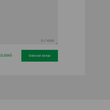
0
/ 1000
ch údajů
.