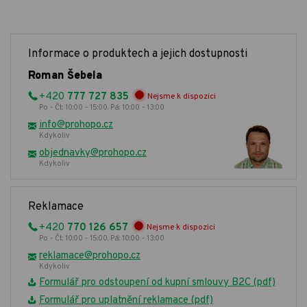
Informace o produktech a jejich dostupnosti
Roman Šebela
+420
777 727 835
Nejsme k dispozici
Po - Čt: 10:00 - 15:00, Pá: 10:00 - 13:00
info@prohopo.cz
Kdykoliv
objednavky@prohopo.cz
Kdykoliv
Reklamace
+420
770 126 657
Nejsme k dispozici
Po - Čt: 10:00 - 15:00, Pá: 10:00 - 13:00
reklamace@prohopo.cz
Kdykoliv
Formulář pro odstoupení od kupní smlouvy B2C (pdf)
Formulář pro uplatnění reklamace (pdf)