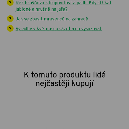
Rez hrušňová, strupovitost a padlí: Kdy stříkat
jabloně a hrušně na jaře?
Jak se zbavit mravenců na zahradě
Výsadby v květnu: co sázet a co vysazovat
K tomuto produktu lidé
nejčastěji kupují