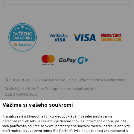
© 2009-2026 PRONACHEM spol. s r.o., všechna práva vyhrazena
Grafický návrh
KošnarDesign.cz
a redakční systém
CZECHGROUP.cz
Vážíme si vašeho soukromí
K analýze návštěvnosti a funkcí webu, ukládání vašeho nastavení a
EET - označení provozovny:
personalizaci obsahu a reklam využíváme cookies. Informace o tom, jak náš
Podle zákona o evidenci tržeb je prodávající povinen vystavit kupujícímu
web používáte, sdílíme se svými partnery pro sociální média, inzerci a analýzy,
účtenku. Zároveň je povinen zaevidovat přijatou tržbu u správce daně
kteří mohou být ze zemí mimo EU. Partneři tyto údaje mohou zkombinovat s
online; v případě technického výpadku pak nejpozději do 48 hodin.