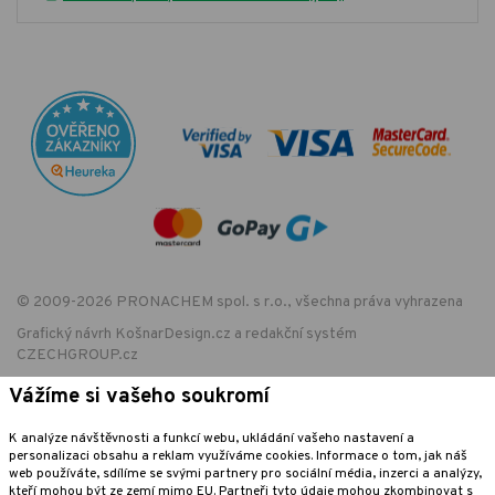
© 2009-2026 PRONACHEM spol. s r.o., všechna práva vyhrazena
Grafický návrh
KošnarDesign.cz
a redakční systém
CZECHGROUP.cz
Vážíme si vašeho soukromí
K analýze návštěvnosti a funkcí webu, ukládání vašeho nastavení a
EET - označení provozovny:
personalizaci obsahu a reklam využíváme cookies. Informace o tom, jak náš
Podle zákona o evidenci tržeb je prodávající povinen vystavit kupujícímu
web používáte, sdílíme se svými partnery pro sociální média, inzerci a analýzy,
účtenku. Zároveň je povinen zaevidovat přijatou tržbu u správce daně
kteří mohou být ze zemí mimo EU. Partneři tyto údaje mohou zkombinovat s
online; v případě technického výpadku pak nejpozději do 48 hodin.