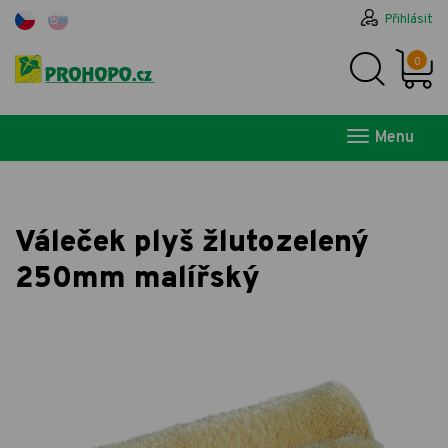
Přihlásit
0
Menu
Váleček plyš žlutozelený
250mm malířský