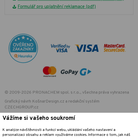
Formulář pro uplatnění reklamace (pdf)
© 2009-2026 PRONACHEM spol. s r.o., všechna práva vyhrazena
Grafický návrh
KošnarDesign.cz
a redakční systém
CZECHGROUP.cz
Vážíme si vašeho soukromí
K analýze návštěvnosti a funkcí webu, ukládání vašeho nastavení a
EET - označení provozovny:
personalizaci obsahu a reklam využíváme cookies. Informace o tom, jak náš
Podle zákona o evidenci tržeb je prodávající povinen vystavit kupujícímu