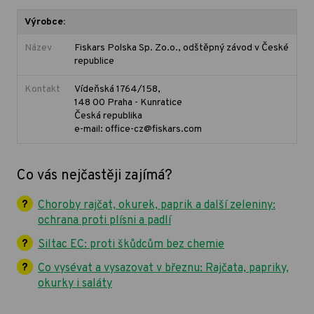
Výrobce:
Název
Fiskars Polska Sp. Zo.o., odštěpný závod v České
republice
Kontakt
Vídeňská 1764/158,
148 00 Praha - Kunratice
Česká republika
e-mail: office-cz@fiskars.com
Co vás nejčastěji zajímá?
Choroby rajčat, okurek, paprik a další zeleniny:
ochrana proti plísni a padlí
Siltac EC: proti škůdcům bez chemie
Co vysévat a vysazovat v březnu: Rajčata, papriky,
okurky i saláty