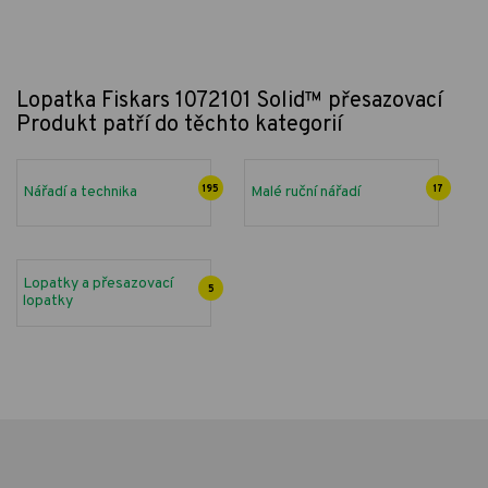
Lopatka Fiskars 1072101 Solid™ přesazovací
Produkt patří do těchto kategorií
Nářadí a technika
195
Malé ruční nářadí
17
Lopatky a přesazovací
5
lopatky