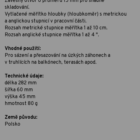
Závěsný otvor o průměru 15 mm pro snadné
skladování.
Vytlačené měřítko hloubky (hloubkoměr) s metrickou
a anglickou stupnicí v pracovní části.
Rozsah metrické stupnice měřítka 1 až 10 cm.
Rozsah anglické stupnice měřítka 1 až 4 ".
Vhodné použití:
Pro sázení a přesazování na úzkých záhonech a
v truhlících na balkónech, terasách apod.
Technické údaje:
délka 282 mm
šířka 60 mm
výška 45 mm
hmotnost 80 g
Země původu:
Polsko