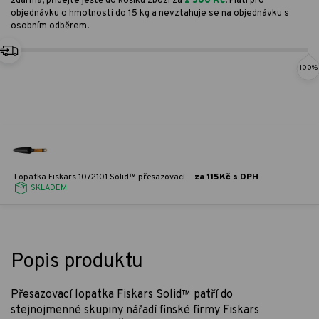
zdarma, přidejte ještě do košíku zboží za
2 500 Kč
. Platí pro
objednávku o hmotnosti do 15 kg a nevztahuje se na objednávku s
osobním odběrem.
100%
Lopatka Fiskars 1072101 Solid™ přesazovací
za 115Kč s DPH
SKLADEM
Popis produktu
Přesazovací lopatka Fiskars Solid™ patří do
stejnojmenné skupiny nářadí finské firmy Fiskars