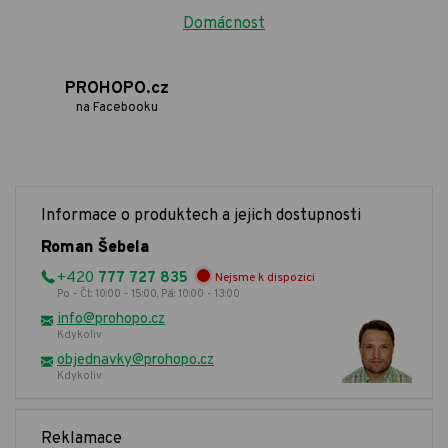
Domácnost
PROHOPO.cz
na Facebooku
Informace o produktech a jejich dostupnosti
Roman Šebela
+420
777 727 835
Nejsme k dispozici
Po - Čt: 10:00 - 15:00, Pá: 10:00 - 13:00
info@prohopo.cz
Kdykoliv
objednavky@prohopo.cz
Kdykoliv
Reklamace