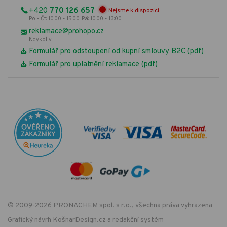
+420
770 126 657
Nejsme k dispozici
Po - Čt: 10:00 - 15:00, Pá: 10:00 - 13:00
reklamace@prohopo.cz
Kdykoliv
Formulář pro odstoupení od kupní smlouvy B2C (pdf)
Formulář pro uplatnění reklamace (pdf)
© 2009-2026 PRONACHEM spol. s r.o., všechna práva vyhrazena
Grafický návrh
KošnarDesign.cz
a redakční systém