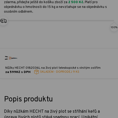
zdarma, přidejte ještě do košíku zboží za
2 500 Kč
. Platí pro
objednávku o hmotnosti do 15 kg a nevztahuje se na objednávku s
osobním odběrem.
100%
Nůžky HECHT 0182036L na živý plot teleskopické s vlnitým ostřím
za 599Kč s DPH
SKLADEM - DOPRODEJ
9 KS
Popis produktu
Díky nůžkám HECHT na živý plot se stříhání keřů a
úprava živých plotů stává snadnou prací. Unikátní