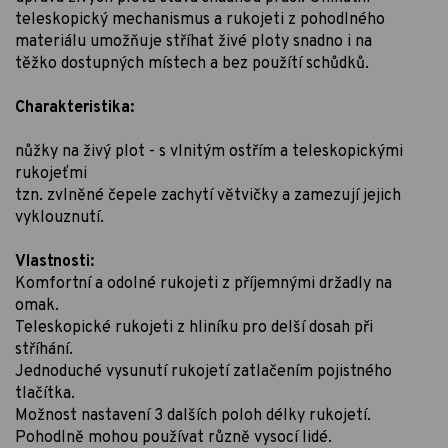
teleskopický mechanismus a rukojeti z pohodlného
materiálu umožňuje stříhat živé ploty snadno i na
těžko dostupných místech a bez použítí schůdků.
Charakteristika:
nůžky na živý plot - s vlnitým ostřím a teleskopickými
rukojeťmi
tzn. zvlněné čepele zachytí větvičky a zamezují jejich
vyklouznutí.
Vlastnosti:
Komfortní a odolné rukojeti z příjemnými držadly na
omak.
Teleskopické rukojeti z hliníku pro delší dosah při
stříhání.
Jednoduché vysunutí rukojetí zatlačením pojistného
tlačítka.
Možnost nastavení 3 dalších poloh délky rukojetí.
Pohodlně mohou používat různě vysocí lidé.