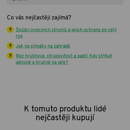
Co vás nejčastěji zajímá?
Škůdci ovocných stromů a jejich ochrana po celý
rok
Jak na slimáky na zahradě
Rez hrušňová, strupovitost a padlí: Kdy stříkat
jabloně a hrušně na jaře?
K tomuto produktu lidé
nejčastěji kupují