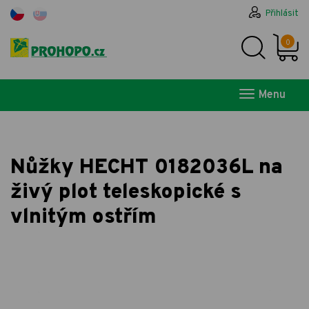
Přihlásit
0
Menu
Nůžky HECHT 0182036L na
živý plot teleskopické s
vlnitým ostřím