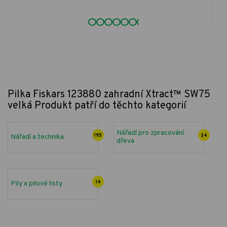
Pilka Fiskars 123880 zahradní Xtract™ SW75
velká
Produkt patří do těchto kategorií
Nářadí pro zpracování
Nářadí a technika
195
24
dřeva
Pily a pilové listy
14