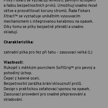
Pilky Fiskars se vyznačují lehkostí, pevným úchopem
a řadou bezpečnostních prvků. Umožňují snadno řezat
větve a prosvětlovat koruny stromů. Řada Fiskars
Xtract™ se vyznačuje unikátním vysouvacím
mechanismem s integrovanou karabinou na opasek.
Díky tomu se pilky bezpečně přenáší a snadno
skladují.
Charakteristika:
zahradní pilka pro řez při tahu – zasouvací velká (L)
Vlastnosti:
Rukojeť s měkkým povrchem SoftGrip™ pro pevný a
pohodlný úchop.
Čepel z kalené oceli.
Bezpečnostní zarážka brání sklouznutí prstů.
Design s praktickou zatahovací sponou na opasek.
Zasouvací provedení pro snadné přepravování a
skladování.