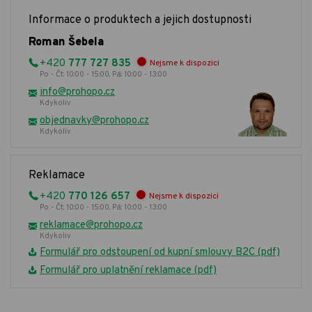
Informace o produktech a jejich dostupnosti
Roman Šebela
+420
777 727 835
Nejsme k dispozici
Po - Čt: 10:00 - 15:00, Pá: 10:00 - 13:00
info@prohopo.cz
Kdykoliv
objednavky@prohopo.cz
Kdykoliv
Reklamace
+420
770 126 657
Nejsme k dispozici
Po - Čt: 10:00 - 15:00, Pá: 10:00 - 13:00
reklamace@prohopo.cz
Kdykoliv
Formulář pro odstoupení od kupní smlouvy B2C (pdf)
Formulář pro uplatnění reklamace (pdf)