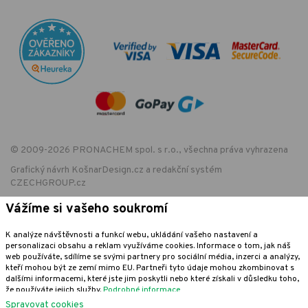
© 2009-2026 PRONACHEM spol. s r.o., všechna práva vyhrazena
Grafický návrh
KošnarDesign.cz
a redakční systém
CZECHGROUP.cz
Vážíme si vašeho soukromí
K analýze návštěvnosti a funkcí webu, ukládání vašeho nastavení a
EET - označení provozovny:
personalizaci obsahu a reklam využíváme cookies. Informace o tom, jak náš
Podle zákona o evidenci tržeb je prodávající povinen vystavit kupujícímu
web používáte, sdílíme se svými partnery pro sociální média, inzerci a analýzy,
účtenku. Zároveň je povinen zaevidovat přijatou tržbu u správce daně
kteří mohou být ze zemí mimo EU. Partneři tyto údaje mohou zkombinovat s
online; v případě technického výpadku pak nejpozději do 48 hodin.
dalšími informacemi, které jste jim poskytli nebo které získali v důsledku toho,
že používáte jejich služby.
Podrobné informace
Spravovat cookies