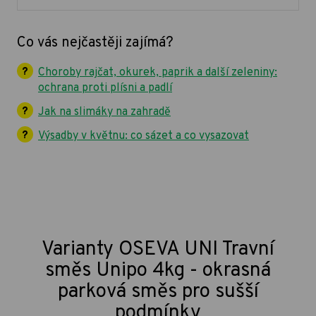
Co vás nejčastěji zajímá?
Choroby rajčat, okurek, paprik a další zeleniny:
ochrana proti plísni a padlí
Jak na slimáky na zahradě
Výsadby v květnu: co sázet a co vysazovat
Varianty OSEVA UNI Travní
směs Unipo 4kg - okrasná
parková směs pro sušší
podmínky