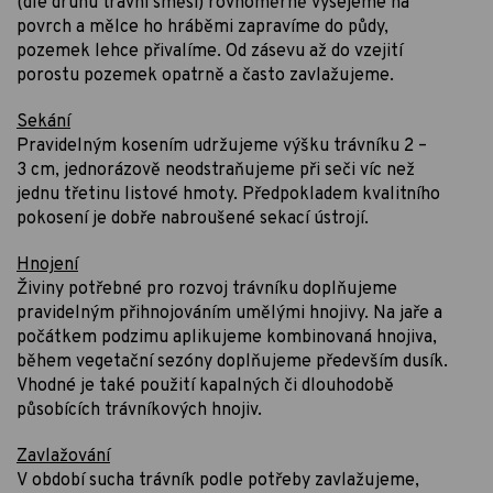
(dle druhu travní směsi) rovnoměrně vysejeme na
povrch a mělce ho hráběmi zapravíme do půdy,
pozemek lehce přivalíme. Od zásevu až do vzejití
porostu pozemek opatrně a často zavlažujeme.
Sekání
Pravidelným kosením udržujeme výšku trávníku 2 –
3 cm, jednorázově neodstraňujeme při seči víc než
jednu třetinu listové hmoty. Předpokladem kvalitního
pokosení je dobře nabroušené sekací ústrojí.
Hnojení
Živiny potřebné pro rozvoj trávníku doplňujeme
pravidelným přihnojováním umělými hnojivy. Na jaře a
počátkem podzimu aplikujeme kombinovaná hnojiva,
během vegetační sezóny doplňujeme především dusík.
Vhodné je také použití kapalných či dlouhodobě
působících trávníkových hnojiv.
Zavlažování
V období sucha trávník podle potřeby zavlažujeme,