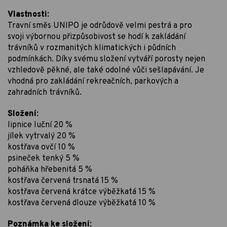
Vlastnosti:
Travní směs UNIPO je odrůdově velmi pestrá a pro
svoji výbornou přizpůsobivost se hodí k zakládání
trávníků v rozmanitých klimatických i půdních
podmínkách. Díky svému složení vytváří porosty nejen
vzhledově pěkné, ale také odolné vůči sešlapávání. Je
vhodná pro zakládání rekreačních, parkových a
zahradních trávníků.
Složení:
lipnice luční 20 %
jílek vytrvalý 20 %
kostřava ovčí 10 %
psineček tenký 5 %
poháňka hřebenitá 5 %
kostřava červená trsnatá 15 %
kostřava červená krátce výběžkatá 15 %
kostřava červená dlouze výběžkatá 10 %
Poznámka ke složení: