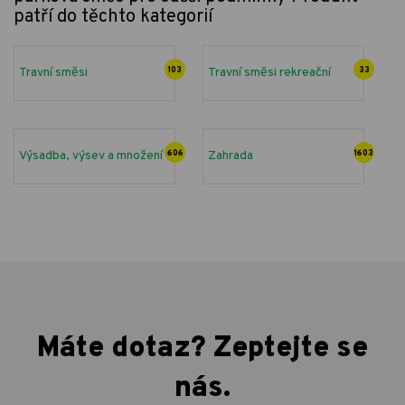
patří do těchto kategorií
Travní směsi
103
Travní směsi rekreační
33
Výsadba, výsev a množení
606
Zahrada
1603
Máte dotaz? Zeptejte se
nás.