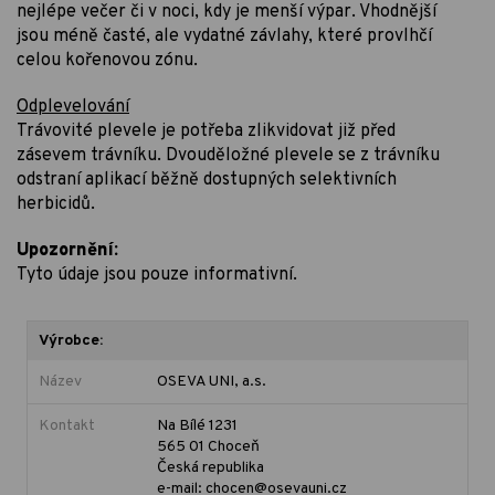
nejlépe večer či v noci, kdy je menší výpar. Vhodnější
jsou méně časté, ale vydatné závlahy, které provlhčí
celou kořenovou zónu.
Odplevelování
Trávovité plevele je potřeba zlikvidovat již před
zásevem trávníku. Dvouděložné plevele se z trávníku
odstraní aplikací běžně dostupných selektivních
herbicidů.
Upozornění:
Tyto údaje jsou pouze informativní.
Výrobce:
Název
OSEVA UNI, a.s.
Kontakt
Na Bílé 1231
565 01 Choceň
Česká republika
e-mail: chocen@osevauni.cz