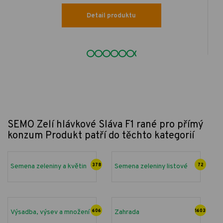
Detail produktu
SEMO Zelí hlávkové Sláva F1 rané pro přímý
konzum
Produkt patří do těchto kategorií
Semena zeleniny a květin
378
Semena zeleniny listové
72
Výsadba, výsev a množení
606
Zahrada
1603