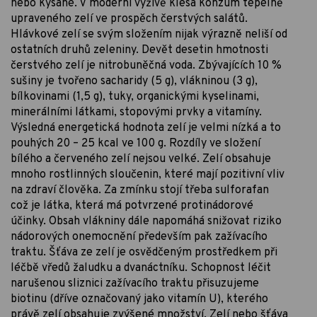
nebo kysané. V moderní výživě klesá konzum tepelně
upraveného zelí ve prospěch čerstvých salátů.
Hlávkové zelí se svým složením nijak výrazně neliší od
ostatních druhů zeleniny. Devět desetin hmotnosti
čerstvého zelí je nitrobuněčná voda. Zbývajících 10 %
sušiny je tvořeno sacharidy (5 g), vlákninou (3 g),
bílkovinami (1,5 g), tuky, organickými kyselinami,
minerálními látkami, stopovými prvky a vitamíny.
Výsledná energetická hodnota zelí je velmi nízká a to
pouhých 20 – 25 kcal ve 100 g. Rozdíly ve složení
bílého a červeného zelí nejsou velké. Zelí obsahuje
mnoho rostlinných sloučenin, které mají pozitivní vliv
na zdraví člověka. Za zmínku stojí třeba sulforafan
což je látka, která má potvrzené protinádorové
účinky. Obsah vlákniny dále napomáhá snižovat riziko
nádorových onemocnění především pak zažívacího
traktu. Šťáva ze zelí je osvědčeným prostředkem při
léčbě vředů žaludku a dvanáctníku. Schopnost léčit
narušenou sliznici zažívacího traktu přisuzujeme
biotinu (dříve označovaný jako vitamín U), kterého
právě zelí obsahuje zvýšené množství. Zelí nebo šťáva