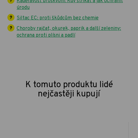
Kadeřavost broskvoní: Kdy stříkat a jak ochránit
úrodu
Siltac EC: proti škůdcům bez chemie
Choroby rajčat, okurek, paprik a další zeleniny:
ochrana proti plísni a padlí
K tomuto produktu lidé
nejčastěji kupují