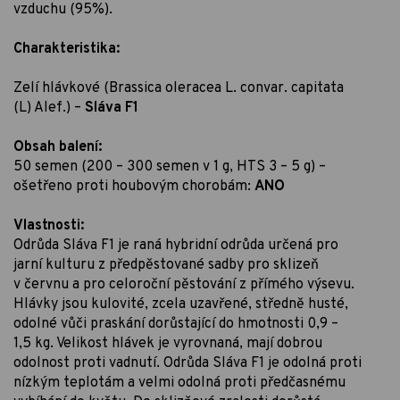
vzduchu (95%).
Charakteristika:
Zelí hlávkové (Brassica oleracea L. convar. capitata
(L) Alef.) –
Sláva F1
Obsah balení:
50 semen (200 – 300 semen v 1 g, HTS 3 – 5 g) –
ošetřeno proti houbovým chorobám:
ANO
Vlastnosti:
Odrůda Sláva F1 je raná hybridní odrůda určená pro
jarní kulturu z předpěstované sadby pro sklizeň
v červnu a pro celoroční pěstování z přímého výsevu.
Hlávky jsou kulovité, zcela uzavřené, středně husté,
odolné vůči praskání dorůstající do hmotnosti 0,9 –
1,5 kg. Velikost hlávek je vyrovnaná, mají dobrou
odolnost proti vadnutí. Odrůda Sláva F1 je odolná proti
nízkým teplotám a velmi odolná proti předčasnému