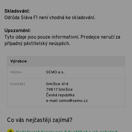
Skladování:
Odrůda Sláva F1 není vhodná ke skladování.
Upozornění:
Tyto údaje jsou pouze informativní. Prodejce neručí za
případný pěstitelský neúspěch.
Výrobce:
Název
SEMO a.s.
Kontakt
Smržice 414
798 17 Smržice
Česká republika
e-mail: semo@semo.cz
Co vás nejčastěji zajímá?