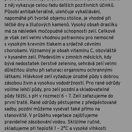
z něj vykazuje celou řadu dalších pozitivních účinků.
Působí antibakteriálně, ulehčuje vykašlávání,
napomáhá při tvorbě objemu stolice, je vhodné při
léčbě dny a žlučových kamenů. Vysoký obsah draslíku
má za následek močopudné schopnosti zelí. Celkově
je však zelí velmi vhodnou potravinou pro nemocné
s vysokým krevním tlakem a srdečně cévními
chorobami. Významný je obsah vitamínu C, obzvláště
v kysaném zelí. Především v zimních měsících, kdy
bývá nedostatek čerstvé zeleniny, sehrává zelí velmi
důležitou úlohu při saturaci organismu ochrannými
látkami. Hlávkové zelí vyžaduje úrodné půdy s dobrou
zásobou živin a vysokou vododržností. Pro rané odrůdy
volíme lehčí půdy, pro zelí pozdní a skladovatelné
půdy těžší, s pH v rozmezí 6 – 7. Zelí zařazujeme do
první tratě. Rané odrůdy pěstujeme z předpěstované
sadby, pozdní můžeme vysévat také přímo na
stanoviště. V průběhu vegetace zajišťujeme
pravidelné zásobování vodou. Sklízíme ručně,
skladujeme při teplotě 1 – 2°C a vysoké vlhkosti