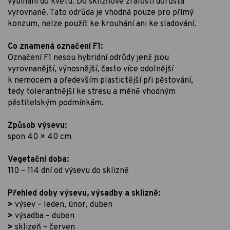
vybíhání do květu. Do sklizňové zralosti dorůstá
vyrovnaně. Tato odrůda je vhodná pouze pro přímý
konzum, nelze použít ke krouhání ani ke sladování.
Co znamená označení F1:
Označení F1 nesou hybridní odrůdy jenž jsou
vyrovnanější, výnosnější, často více odolnější
k nemocem a především plastictější při pěstování,
tedy tolerantnější ke stresu a méně vhodným
pěstitelským podmínkám.
Způsob výsevu:
spon 40 × 40 cm
Vegetační doba:
110 – 114 dní od výsevu do sklizně
Přehled doby výsevu, výsadby a sklizně:
>
výsev – leden, únor, duben
>
výsadba – duben
>
sklizeň – červen