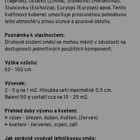
(Tagetes), Ostálku (Zinnia), Slunečnici (Helianthus),
Sluncovku (Escholzia), Euryops (Euryops) apod. Tento
květinový koberec umocňuje prosluněnou pohodovou
letní atmosféru plnou slunce a azurové oblohy.
Poznámka k vlastnostem:
Druhové složení směsí se mohou měnit v závislosti na
dostupnosti jednotlivých použitých komponent.
Výška vzůstu:
60 - 100 cm
Výsevek:
2 - 5 g na 1 m2. Hloubka setí maximálně 0,5 cm.
Balení 50 g vystačí cca na 10 - 25 m2.
Přehled doby výsevu a kvetení:
>
výsev - březen, duben, květen, (červen)
>
kvetení - červenec, srpen, září
Jak správně vysévat letničkovou směs: