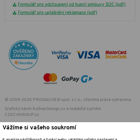
Formulář pro odstoupení od kupní smlouvy B2C (pdf)
Formulář pro uplatnění reklamace (pdf)
© 2009-2026 PRONACHEM spol. s r.o., všechna práva vyhrazena
Grafický návrh
KošnarDesign.cz
a redakční systém
CZECHGROUP.cz
Vážíme si vašeho soukromí
EET - označení provozovny:
K analýze návštěvnosti a funkcí webu, ukládání vašeho nastavení a