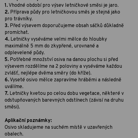
1.
Vhodné období pro výsev letničkové směsi je jaro.
2.
Příprava půdy pro letničkovou směs je stejná jako
pro trávníky.
3.
Před výsevem doporučujeme obsah sáčků důkladně
promíchat.
4.
Letničky vyséváme velmi mělce do hloubky
maximálně 5 mm do zkypřené, urovnané a
odplevelené půdy.
5.
Potřebné množství osiva na danou plochu si před
výsevem rozdělíme na 2 poloviny a vyséváme každou
zvlášť, nejlépe dvěma směry (do kříže).
6.
Vyseté osivo mělce zapravíme hráběmi a následně
uválíme.
7.
Letničky kvetou po celou dobu vegetace, některé v
odstupňovaných barevných odstínech (závisí na druhu
směsi).
Aplikační poznámky:
Osivo skladujeme na suchém místě v uzavřených
obalech.