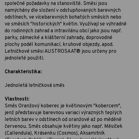
společné požadavky na stanoviště. Směsi jsou
namýchány dle složení v odstupňovaných barevných
odstínech, ve vícebarevných bohatých směsích nebo
ve směsích "historických" květin. Využívají se výhradně
do rodinných zahrad a intravilánu obcí jako jsou např.
parky, zámecké a klášterní zahrady, doprovodné
plochy podél komunikací, kruhové objezdy, apod.
Letničkové směsi AUSTROSAAT® jsou určeny pro
jednoleté použití.
Charakteristika:
Jednoletá letničková směs
Vlastnosti:
Směs Oranžový koberec je květinovým "kobercem",
jenž představuje barevnou variaci výrazných teplých
letních barev v odstínech od oranžové až po měděně
červenou. Směs obsahuje květiny jako např. Měsíček
(Callendula), Krásenku (Cosmos), Aksamitník