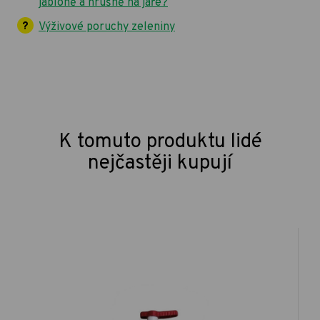
jabloně a hrušně na jaře?
Výživové poruchy zeleniny
K tomuto produktu lidé
nejčastěji kupují