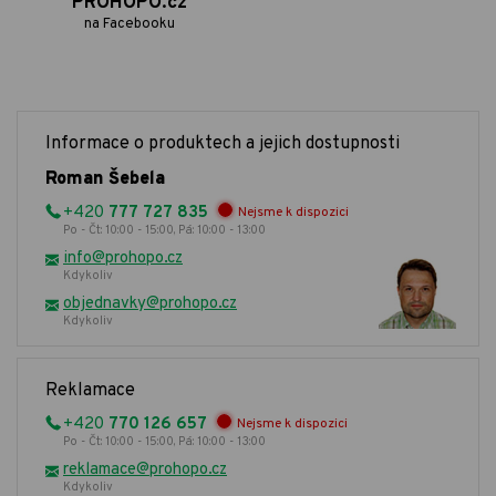
PROHOPO.cz
na Facebooku
Informace o produktech a jejich dostupnosti
Roman Šebela
+420
777 727 835
Nejsme k dispozici
Po - Čt: 10:00 - 15:00, Pá: 10:00 - 13:00
info@prohopo.cz
Kdykoliv
objednavky@prohopo.cz
Kdykoliv
Reklamace
+420
770 126 657
Nejsme k dispozici
Po - Čt: 10:00 - 15:00, Pá: 10:00 - 13:00
reklamace@prohopo.cz
Kdykoliv