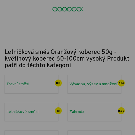
Letničková směs Oranžový koberec 50g -
květinový koberec 60-100cm vysoký
Produkt
patří do těchto kategorií
Travní směsi
103
Výsadba, výsev a množení
606
Letničkové směsi
18
Zahrada
1603