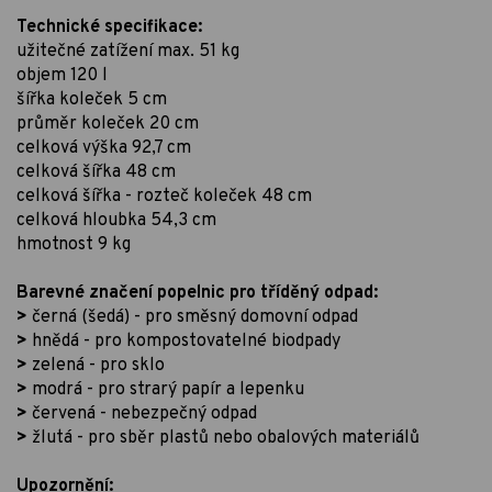
Technické specifikace:
užitečné zatížení max. 51 kg
objem 120 l
šířka koleček 5 cm
průměr koleček 20 cm
celková výška 92,7 cm
celková šířka 48 cm
celková šířka - rozteč koleček 48 cm
celková hloubka 54,3 cm
hmotnost 9 kg
Barevné značení popelnic pro tříděný odpad:
>
černá (šedá) - pro směsný domovní odpad
>
hnědá - pro kompostovatelné biodpady
>
zelená - pro sklo
>
modrá - pro strarý papír a lepenku
>
červená - nebezpečný odpad
>
žlutá - pro sběr plastů nebo obalových materiálů
Upozornění: