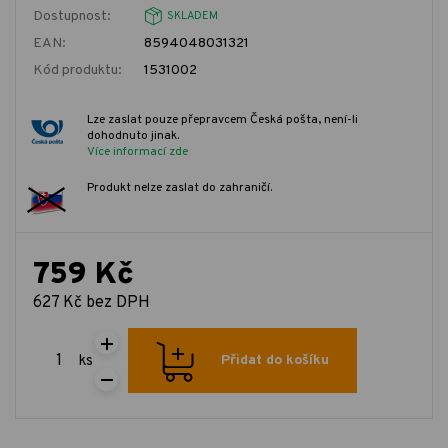
Dostupnost:
SKLADEM
EAN:
8594048031321
Kód produktu:
1531002
Lze zaslat pouze přepravcem Česká pošta, není-li
dohodnuto jinak.
Více informací zde
Produkt nelze zaslat do zahraničí.
759 Kč
627 Kč bez DPH
ks
Přidat do košíku