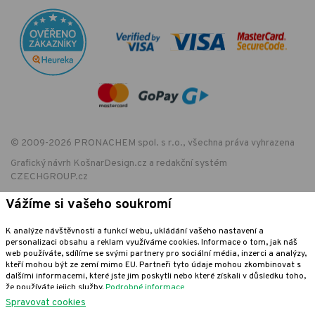
© 2009-2026 PRONACHEM spol. s r.o., všechna práva vyhrazena
Grafický návrh
KošnarDesign.cz
a redakční systém
CZECHGROUP.cz
Vážíme si vašeho soukromí
EET - označení provozovny:
K analýze návštěvnosti a funkcí webu, ukládání vašeho nastavení a
Podle zákona o evidenci tržeb je prodávající povinen vystavit kupujícímu
personalizaci obsahu a reklam využíváme cookies. Informace o tom, jak náš
účtenku. Zároveň je povinen zaevidovat přijatou tržbu u správce daně
web používáte, sdílíme se svými partnery pro sociální média, inzerci a analýzy,
online; v případě technického výpadku pak nejpozději do 48 hodin.
kteří mohou být ze zemí mimo EU. Partneři tyto údaje mohou zkombinovat s
dalšími informacemi, které jste jim poskytli nebo které získali v důsledku toho,
že používáte jejich služby.
Podrobné informace
Spravovat cookies