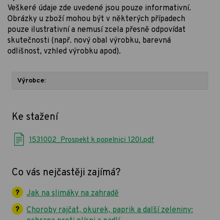
Veškeré údaje zde uvedené jsou pouze informativní.
Obrázky u zboží mohou být v některých případech
pouze ilustrativní a nemusí zcela přesně odpovídat
skutečnosti (např. nový obal výrobku, barevná
odlišnost, vzhled výrobku apod).
Výrobce:
Ke stažení
1531002_Prospekt k popelnici 120l.pdf
Co vás nejčastěji zajímá?
Jak na slimáky na zahradě
Choroby rajčat, okurek, paprik a další zeleniny: