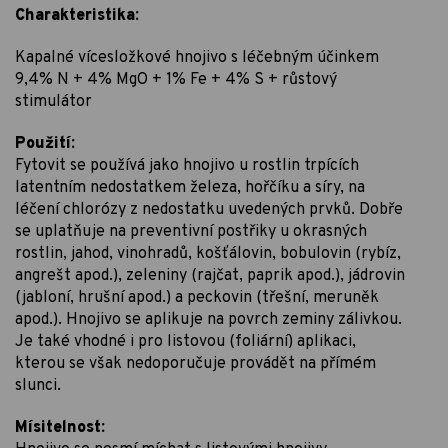
Charakteristika:
Kapalné vícesložkové hnojivo s léčebným účinkem
9,4% N + 4% MgO + 1% Fe + 4% S + růstový
stimulátor
Použití:
Fytovit se používá jako hnojivo u rostlin trpících
latentním nedostatkem železa, hořčíku a síry, na
léčení chlorózy z nedostatku uvedených prvků. Dobře
se uplatňuje na preventivní postřiky u okrasných
rostlin, jahod, vinohradů, košťálovin, bobulovin (rybíz,
angrešt apod.), zeleniny (rajčat, paprik apod.), jádrovin
(jabloní, hrušní apod.) a peckovin (třešní, meruněk
apod.). Hnojivo se aplikuje na povrch zeminy zálivkou.
Je také vhodné i pro listovou (foliární) aplikaci,
kterou se však nedoporučuje provádět na přímém
slunci.
Mísitelnost: