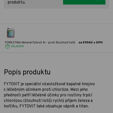
produktu.
FORESTINA Mineral Fytovit 5l - proti žloutnutí listů
za 595Kč s DPH
SKLADEM
Popis produktu
FYTOVIT je speciální vícesložkové kapalné hnojivo
s léčebným účinkem proti chloróze. Mezi jeho
přednosti patří léčebné účinky pro rostliny trpící
chlorózou (žloutnutí listů) rychlý příjem železa a
hořčíku. FYTOVIT také obsahuje vápník a titan.