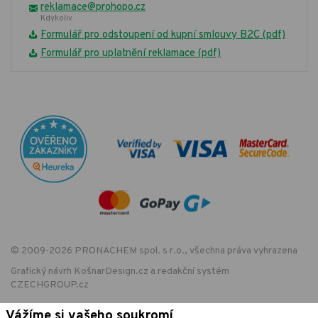
reklamace@prohopo.cz
Kdykoliv
Formulář pro odstoupení od kupní smlouvy B2C (pdf)
Formulář pro uplatnění reklamace (pdf)
© 2009-2026 PRONACHEM spol. s r.o., všechna práva vyhrazena
Grafický návrh
KošnarDesign.cz
a redakční systém
CZECHGROUP.cz
Vážíme si vašeho soukromí