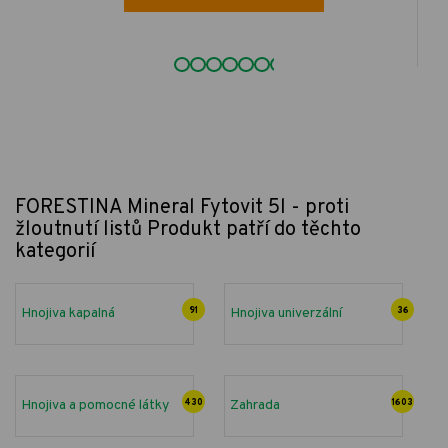
FORESTINA Mineral Fytovit 5l - proti
žloutnutí listů
Produkt patří do těchto
kategorií
Hnojiva kapalná
91
Hnojiva univerzální
36
Hnojiva a pomocné látky
430
Zahrada
1603