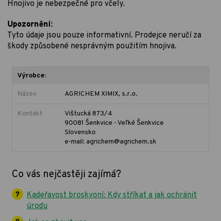
Hnojivo je nebezpečné pro včely.
Upozornění:
Tyto údaje jsou pouze informativní. Prodejce neručí za
škody způsobené nesprávným použitím hnojiva.
Výrobce:
Název
AGRICHEM XIMIX, s.r.o.
Kontakt
Vištucká 873/4
90081 Šenkvice - Veľké Šenkvice
Slovensko
e-mail: agrichem@agrichem.sk
Co vás nejčastěji zajímá?
Kadeřavost broskvoní: Kdy stříkat a jak ochránit
úrodu