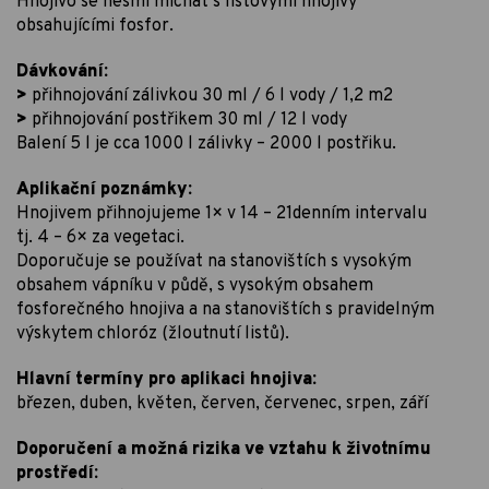
Hnojivo se nesmí míchat s listovými hnojivy
obsahujícími fosfor.
Dávkování:
>
přihnojování zálivkou 30 ml / 6 l vody / 1,2 m2
>
přihnojování postřikem 30 ml / 12 l vody
Balení 5 l je cca 1000 l zálivky – 2000 l postřiku.
Aplikační poznámky:
Hnojivem přihnojujeme 1× v 14 – 21denním intervalu
tj. 4 – 6× za vegetaci.
Doporučuje se používat na stanovištích s vysokým
obsahem vápníku v půdě, s vysokým obsahem
fosforečného hnojiva a na stanovištích s pravidelným
výskytem chloróz (žloutnutí listů).
Hlavní termíny pro aplikaci hnojiva:
březen, duben, květen, červen, červenec, srpen, září
Doporučení a možná rizika ve vztahu k životnímu
prostředí: