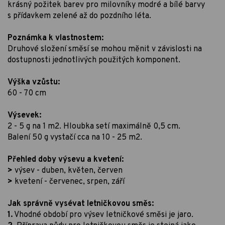
krásný požitek barev pro milovníky modré a bílé barvy
s přídavkem zelené až do pozdního léta.
Poznámka k vlastnostem:
Druhové složení směsí se mohou měnit v závislosti na
dostupnosti jednotlivých použitých komponent.
Výška vzůstu:
60 - 70 cm
Výsevek:
2 - 5 g na 1 m2. Hloubka setí maximálně 0,5 cm.
Balení 50 g vystačí cca na 10 - 25 m2.
Přehled doby výsevu a kvetení:
>
výsev - duben, květen, červen
>
kvetení - červenec, srpen, září
Jak správně vysévat letničkovou směs:
1.
Vhodné období pro výsev letničkové směsi je jaro.