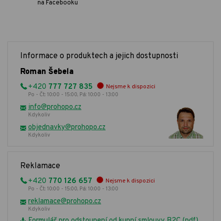
na Facebooku
Informace o produktech a jejich dostupnosti
Roman Šebela
+420
777 727 835
Nejsme k dispozici
Po - Čt: 10:00 - 15:00, Pá: 10:00 - 13:00
info@prohopo.cz
Kdykoliv
objednavky@prohopo.cz
Kdykoliv
Reklamace
+420
770 126 657
Nejsme k dispozici
Po - Čt: 10:00 - 15:00, Pá: 10:00 - 13:00
reklamace@prohopo.cz
Kdykoliv
Formulář pro odstoupení od kupní smlouvy B2C (pdf)