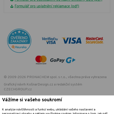
Formulář pro uplatnění reklamace (pdf)
© 2009-2026 PRONACHEM spol. s r.o., všechna práva vyhrazena
Grafický návrh
KošnarDesign.cz
a redakční systém
CZECHGROUP.cz
Vážíme si vašeho soukromí
EET - označení provozovny:
K analýze návštěvnosti a funkcí webu, ukládání vašeho nastavení a
Podle zákona o evidenci tržeb je prodávající povinen vystavit kupujícímu
personalizaci obsahu a reklam využíváme cookies. Informace o tom, jak náš