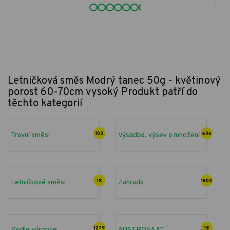
Letničková směs Modrý tanec 50g - květinový
porost 60-70cm vysoký
Produkt patří do
těchto kategorií
Travní směsi
103
Výsadba, výsev a množení
606
Letničkové směsi
18
Zahrada
1603
Podle výrobce
1279
AUSTROSAAT
18