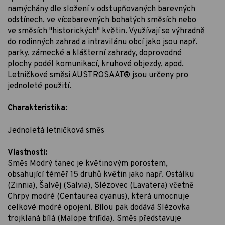
namýchány dle složení v odstupňovaných barevných
odstínech, ve vícebarevných bohatých směsích nebo
ve směsích "historických" květin. Využívají se výhradně
do rodinných zahrad a intravilánu obcí jako jsou např.
parky, zámecké a klášterní zahrady, doprovodné
plochy podél komunikací, kruhové objezdy, apod.
Letničkové směsi AUSTROSAAT® jsou určeny pro
jednoleté použití.
Charakteristika:
Jednoletá letničková směs
Vlastnosti:
Směs Modrý tanec je květinovým porostem,
obsahující téměř 15 druhů květin jako např. Ostálku
(Zinnia), Šalvěj (Salvia), Slézovec (Lavatera) včetně
Chrpy modré (Centaurea cyanus), která umocnuje
celkové modré opojení. Bílou pak dodává Slézovka
trojklaná bílá (Malope trifida). Směs představuje