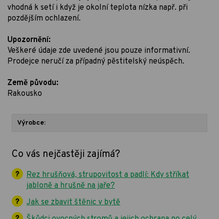
vhodná k setí i když je okolní teplota nízka např. při
pozdějším ochlazení.
Upozornění:
Veškeré údaje zde uvedené jsou pouze informativní.
Prodejce neručí za případný pěstitelský neúspěch.
Země původu:
Rakousko
Výrobce:
Co vás nejčastěji zajímá?
Rez hrušňová, strupovitost a padlí: Kdy stříkat
jabloně a hrušně na jaře?
Jak se zbavit štěnic v bytě
Škůdci ovocných stromů a jejich ochrana po celý