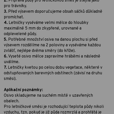
2.
Příprava půdy pro letničkovou směs je stejná jako
pro trávníky.
3.
Před výsevem doporučujeme obsah sáčků důkladně
promíchat.
4.
Letničky vyséváme velmi mělce do hloubky
maximálně 5 mm do zkypřené, urovnané a
odplevelené půdy.
5.
Potřebné množství osiva na danou plochu si před
výsevem rozdělíme na 2 poloviny a vyséváme každou
zvlášť, nejlépe dvěma směry (do kříže).
6.
Vyseté osivo mělce zapravíme hráběmi a následně
uválíme.
7.
Letničky kvetou po celou dobu vegetace, některé v
odstupňovaných barevných odstínech (závisí na druhu
směsi).
Aplikační poznámky:
Osivo skladujeme na suchém místě v uzavřených
obalech.
Pro letničkové směsi je rozhodující teplota půdy nikoli
vzduchu, tzn. pokud je již půda rozmrzlá a prohřátá je