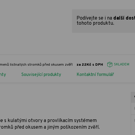
Podívejte se i na
další dos
tohoto produktu.
menů listnatých stromků před okusem zvěří
za 22Kč s DPH
SKLADEM
nty
Související produkty
Kontaktní formulář
lie s kulatými otvory a provlíkacím systémem
tromků před okusem a jiným poškozením zvěří.