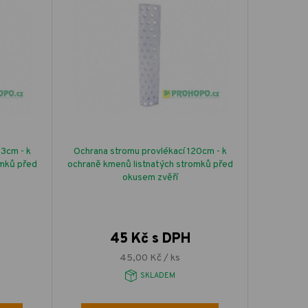
3cm - k
Ochrana stromu provlékací 120cm - k
omků před
ochraně kmenů listnatých stromků před
okusem zvěří
45 Kč s DPH
45,00 Kč / ks
SKLADEM