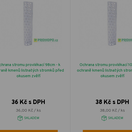
chrana stromu provlékací 98cm - k
Ochrana stromu provlékací 10
raně kmenů listnatých stromků před
ochraně kmenů listnatých str
okusem zvěří
okusem zvěří
36 Kč s DPH
38 Kč s DPH
36,00 Kč / ks
38,00 Kč / ks
SKLADEM
SKLADEM