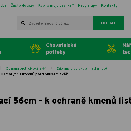
atba
Časté dotazy
Kde je moje zásilka?
Rady a tipy
Kontakty
HLEDAT
Chovatelské
Nář
o
potřeby
tec
Ochrana proti divoké zvěři
Zábrany proti okusu mechanické
 listnatých stromků před okusem zvěří
ací 56cm - k ochraně kmenů lis