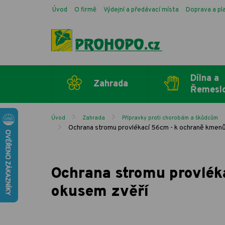
Úvod
O firmě
Výdejní a předávací místa
Doprava a pl
Dílna a
Zahrada
Řemesl
Úvod
Zahrada
Přípravky proti chorobám a škůdcům
Ochrana stromu provlékací 56cm - k ochraně kmenů
Ochrana stromu provlék
okusem zvěří