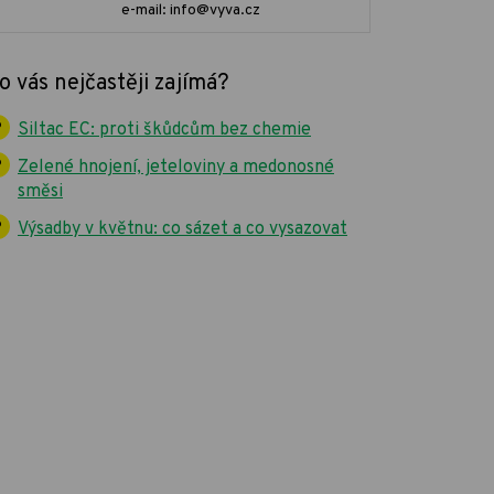
e-mail: info@vyva.cz
o vás nejčastěji zajímá?
Siltac EC: proti škůdcům bez chemie
Zelené hnojení, jeteloviny a medonosné
směsi
Výsadby v květnu: co sázet a co vysazovat