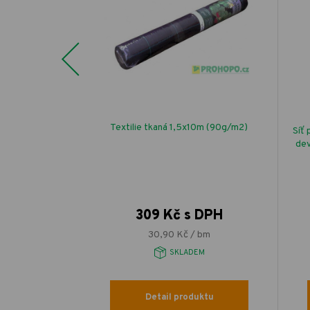
Previous
řská Munstead
Textilie tkaná 1,5x10m (90g/m2)
Síť 
dev
 DPH
309 Kč s DPH
/ g
30,90 Kč / bm
EM
SKLADEM
uktu
Detail produktu