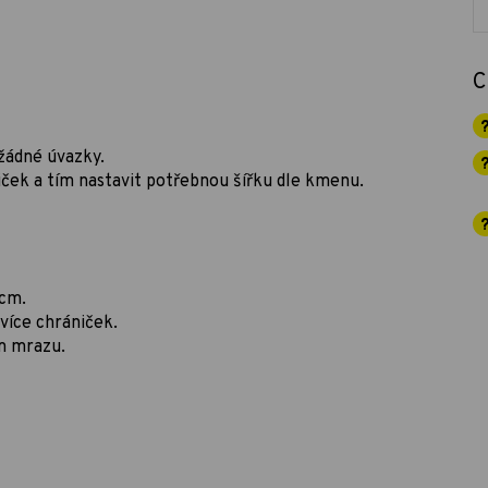
C
žádné úvazky.
ček a tím nastavit potřebnou šířku dle kmenu.
cm.
více chrániček.
m mrazu.