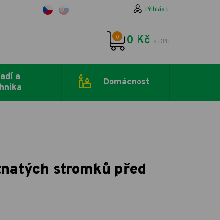
Přihlásit
0
0 Kč
s DPH
adí a
Domácnost
hnika
tnatých stromků před