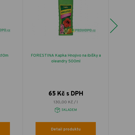
Next
2x10m
FORESTINA Kapka Hnojivo na ibišky a
FORESTI
oleandry 500ml
výsev 
65 Kč s DPH
130,00 Kč / l
SKLADEM
Detail produktu