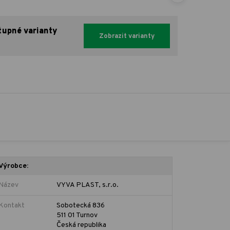
tupné varianty
Zobrazit varianty
Výrobce:
Název
VYVA PLAST, s.r.o.
Kontakt
Sobotecká 836
511 01 Turnov
Česká republika