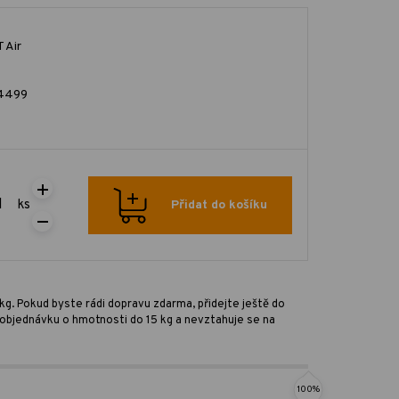
 Air
4499
ks
Přidat do košíku
kg. Pokud byste rádi dopravu zdarma, přidejte ještě do
ro objednávku o hmotnosti do 15 kg a nevztahuje se na
100%