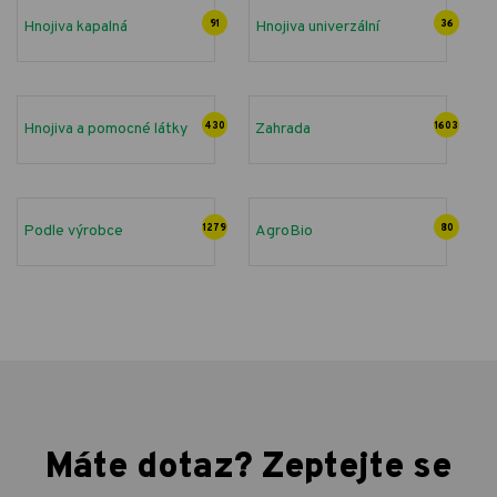
Hnojiva kapalná
91
Hnojiva univerzální
36
Hnojiva a pomocné látky
430
Zahrada
1603
Podle výrobce
1279
AgroBio
80
Máte dotaz? Zeptejte se