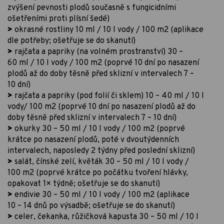
zvýšení pevnosti plodů současně s fungicidními
ošetřeními proti plísní šedé)
>
okrasné rostliny 10 ml / 10 l vody / 100 m2 (aplikace
dle potřeby; ošetřuje se do skanutí)
>
rajčata a papriky (na volném prostranství) 30 –
60 ml / 10 l vody / 100 m2 (poprvé 10 dní po nasazení
plodů až do doby těsně před sklizní v intervalech 7 –
10 dní)
>
rajčata a papriky (pod folií či sklem) 10 – 40 ml / 10 l
vody/ 100 m2 (poprvé 10 dní po nasazení plodů až do
doby těsně před sklizní v intervalech 7 – 10 dní)
>
okurky 30 – 50 ml / 10 l vody / 100 m2 (poprvé
krátce po nasazení plodů, poté v dvoutýdenních
intervalech, naposledy 2 týdny před poslední sklizní)
>
salát, čínské zelí, květák 30 – 50 ml / 10 l vody /
100 m2 (poprvé krátce po počátku tvoření hlávky,
opakovat 1× týdně; ošetřuje se do skanutí)
>
endivie 30 – 50 ml / 10 l vody / 100 m2 (aplikace
10 – 14 dnů po výsadbě; ošetřuje se do skanutí)
>
celer, čekanka, růžičková kapusta 30 – 50 ml / 10 l