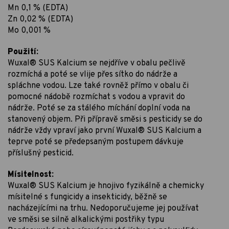
Mn 0,1 % (EDTA)
Zn 0,02 % (EDTA)
Mo 0,001 %
Použití:
Wuxal® SUS Kalcium se nejdříve v obalu pečlivě
rozmíchá a poté se vlije přes sítko do nádrže a
spláchne vodou. Lze také rovněž přímo v obalu či
pomocné nádobě rozmíchat s vodou a vpravit do
nádrže. Poté se za stálého míchání doplní voda na
stanovený objem. Při přípravě směsi s pesticidy se do
nádrže vždy vpraví jako první Wuxal® SUS Kalcium a
teprve poté se předepsaným postupem dávkuje
příslušný pesticid.
Mísitelnost:
Wuxal® SUS Kalcium je hnojivo fyzikálně a chemicky
mísitelné s fungicidy a insekticidy, běžně se
nacházejícími na trhu. Nedoporučujeme jej používat
ve směsi se silně alkalickými postřiky typu