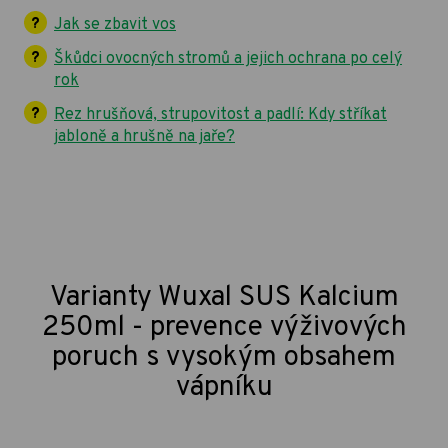
Jak se zbavit vos
Škůdci ovocných stromů a jejich ochrana po celý
rok
Rez hrušňová, strupovitost a padlí: Kdy stříkat
jabloně a hrušně na jaře?
Varianty Wuxal SUS Kalcium
250ml - prevence výživových
poruch s vysokým obsahem
vápníku