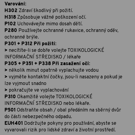
Varování:
H302
Zdraví škodlivý při požití.
H318
Způsobuje vážné poškození očí.
P102
Uchovávejte mimo dosah dětí.
P280
Používejte ochranné rukavice, ochranný oděv,
ochranné brýle.
P301 + P312 Při požití:
>
necítíte-li se dobře volejte TOXIKOLOGICKÉ
INFORMAČNÍ STŘEDISKO / lékaře
P305 + P351 + P338 Při zasažení očí:
>
několik minut opatrně vyplachujte vodou
>
vyjměte kontaktní čočky, jsou-li nasazeny a pokud je
lze vyjmout snadno
>
pokračujte ve vyplachování
P310
Okamžitě volejte TOXIKOLOGICKÉ
INFORMAČNÍ STŘEDISKO nebo lékaře.
P501
Odstraňte obsah / obal předáním na sběrný dvůr
do části nebezpečného odpadu.
EUH401
Dodržujte pokyny pro používání, abyste se
vyvarovali rizik pro lidské zdraví a životní prostředí.