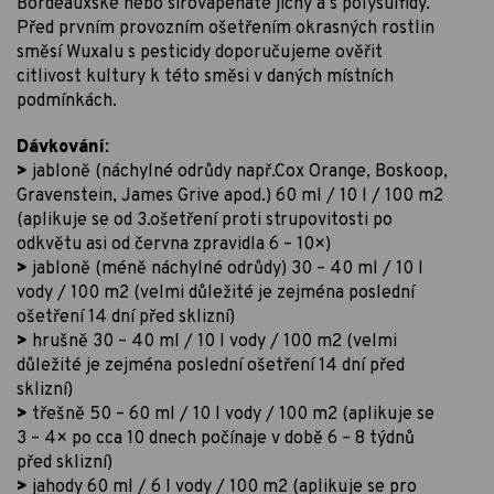
Bordeauxské nebo sírovápenaté jíchy a s polysulfidy.
Před prvním provozním ošetřením okrasných rostlin
směsí Wuxalu s pesticidy doporučujeme ověřit
citlivost kultury k této směsi v daných místních
podmínkách.
Dávkování:
>
jabloně (náchylné odrůdy např.Cox Orange, Boskoop,
Gravenstein, James Grive apod.) 60 ml / 10 l / 100 m2
(aplikuje se od 3.ošetření proti strupovitosti po
odkvětu asi od června zpravidla 6 – 10×)
>
jabloně (méně náchylné odrůdy) 30 – 40 ml / 10 l
vody / 100 m2 (velmi důležité je zejména poslední
ošetření 14 dní před sklizní)
>
hrušně 30 – 40 ml / 10 l vody / 100 m2 (velmi
důležité je zejména poslední ošetření 14 dní před
sklizní)
>
třešně 50 – 60 ml / 10 l vody / 100 m2 (aplikuje se
3 – 4× po cca 10 dnech počínaje v době 6 – 8 týdnů
před sklizní)
>
jahody 60 ml / 6 l vody / 100 m2 (aplikuje se pro