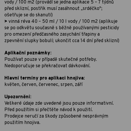
vody / 100 m2 (provádí se jedna aplikace 5 – 7 týdnů
před sklizní, postřik musí zasáhnout „srdéčko";
ošetřuje se do skanutí)
>
vinná réva 40 – 50 ml / 10 l vody / 100 m2 (aplikuje
se po odkvětu současně s běžně používanými pesticidy
pro omezení předčasného zasychání třapiny a
zpevnění slupky bobulí; ukončit cca 14 dní před sklizní)
Aplikační poznámky:
Používat pouze v případě skutečné potřeby.
Nedoporučuje se překračovat dávkování.
Hlavní termíny pro aplikaci hnojiva:
květen, červen, červenec, srpen, září
Upozornění:
Veškeré údaje zde uvedené jsou pouze informativní.
Před použítím si přečtěte návod k použití.
Prodejce neručí za škody způsobené nesprávným
použitím hnojiva.