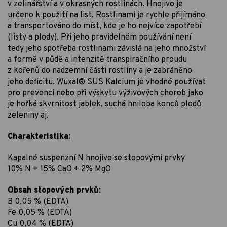
v zelinářství a v okrasných rostlinách. Hnojivo je
určeno k použití na list. Rostlinami je rychle přijímáno
a transportováno do míst, kde je ho nejvíce zapotřebí
(listy a plody). Při jeho pravidelném používání není
tedy jeho spotřeba rostlinami závislá na jeho množství
a formě v půdě a intenzitě transpiračního proudu
z kořenů do nadzemní části rostliny a je zabráněno
jeho deficitu. Wuxal® SUS Kalcium je vhodné používat
pro prevenci nebo při výskytu výživových chorob jako
je hořká skvrnitost jablek, suchá hniloba konců plodů
zeleniny aj.
Charakteristika:
Kapalné suspenzní N hnojivo se stopovými prvky
10% N + 15% CaO + 2% MgO
Obsah stopových prvků:
B 0,05 % (EDTA)
Fe 0,05 % (EDTA)
Cu 0,04 % (EDTA)