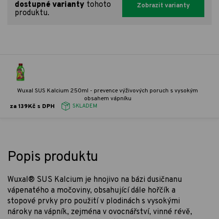
dostupné varianty
tohoto
Zobrazit varianty
produktu.
Wuxal SUS Kalcium 250ml - prevence výživových poruch s vysokým
obsahem vápníku
za 139Kč s DPH
SKLADEM
Popis produktu
Wuxal® SUS Kalcium je hnojivo na bázi dusičnanu
vápenatého a močoviny, obsahující dále hořčík a
stopové prvky pro použití v plodinách s vysokými
nároky na vápník, zejména v ovocnářství, vinné révě,