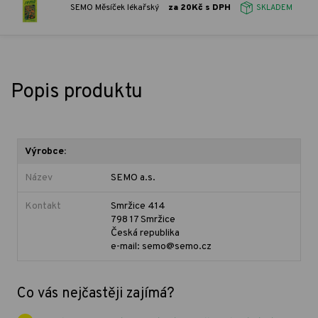
SEMO Měsíček lékařský
za 20Kč s DPH
SKLADEM
Popis produktu
Výrobce:
Název
SEMO a.s.
Kontakt
Smržice 414
798 17 Smržice
Česká republika
e-mail: semo@semo.cz
Co vás nejčastěji zajímá?