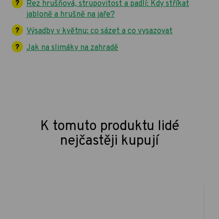
Rez hrušňová, strupovitost a padlí: Kdy stříkat
jabloně a hrušně na jaře?
Výsadby v květnu: co sázet a co vysazovat
Jak na slimáky na zahradě
K tomuto produktu lidé
nejčastěji kupují