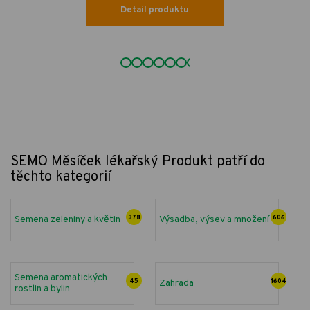
Detail produktu
SEMO Měsíček lékařský
Produkt patří do
těchto kategorií
Semena zeleniny a květin
378
Výsadba, výsev a množení
606
Semena aromatických
45
Zahrada
1604
rostlin a bylin