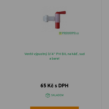
Ventil výpustný 3/4" PH BIL na káď, sud
a barel
65 Kč s DPH
SKLADEM