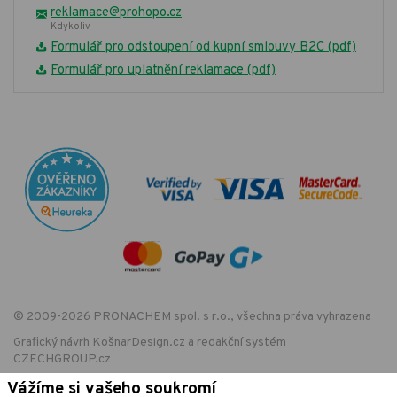
reklamace@prohopo.cz
Kdykoliv
Formulář pro odstoupení od kupní smlouvy B2C (pdf)
Formulář pro uplatnění reklamace (pdf)
© 2009-2026 PRONACHEM spol. s r.o., všechna práva vyhrazena
Grafický návrh
KošnarDesign.cz
a redakční systém
CZECHGROUP.cz
Vážíme si vašeho soukromí