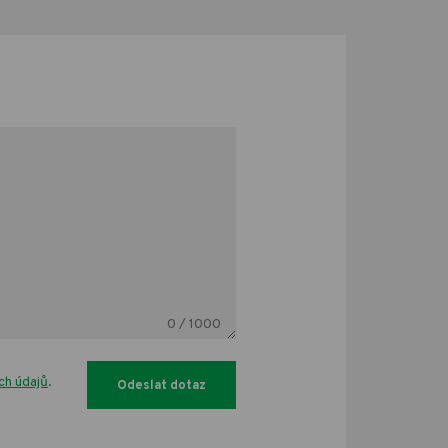
0
/ 1000
ch údajů
.