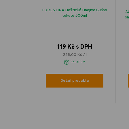
- k hubení
FORESTINA Hoštické Hnojivo Guáno
AG
 pcháče osetu v
tekuté 500ml
sm
 DPH
119 Kč s DPH
 / l
238,00 Kč / l
EM
SKLADEM
uktu
Detail produktu