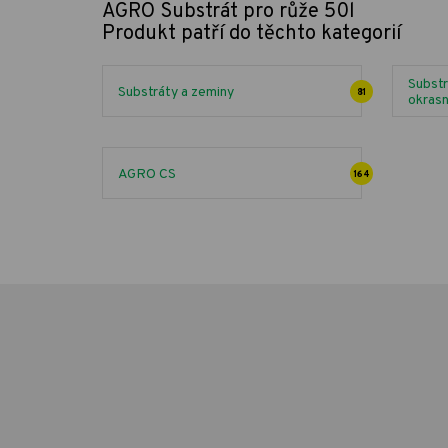
AGRO Substrát pro růže 50l
Produkt patří do těchto kategorií
Substr
Substráty a zeminy
81
okrasn
AGRO CS
164