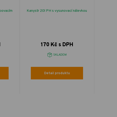
ubovacím
Kanystr 20l PH s vysunovací nálevkou
SEMO Fe
H
170 Kč s DPH
SKLADEM
Detail produktu