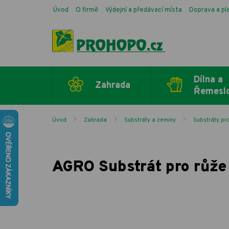
Úvod
O firmě
Výdejní a předávací místa
Doprava a pl
Dílna a
Zahrada
Řemesl
Úvod
Zahrada
Substráty a zeminy
Substráty pro
AGRO Substrát pro růže