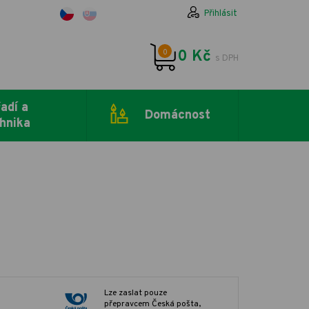
Přihlásit
0
0 Kč
s DPH
adí a
Domácnost
hnika
Lze zaslat pouze
přepravcem Česká pošta,