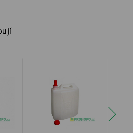
pují
Next