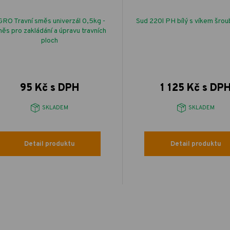
RO Travní směs univerzál 0,5kg -
Sud 220l PH bílý s víkem šro
ěs pro zakládání a úpravu travních
ploch
95 Kč s DPH
1 125 Kč s DP
SKLADEM
SKLADEM
Detail produktu
Detail produktu