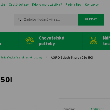
atba
Časté dotazy
Kde je moje zásilka?
Rady a tipy
Kontakty
HLEDAT
Chovatelské
Nář
o
potřeby
tec
AGRO Substrát pro růže 50l
 trávníky, keře a okrasné rostliny
 50l
Značka:
AGRO CS