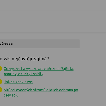
Výrobce:
o vás nejčastěji zajímá?
Co vysévat a vysazovat v březnu: Rajčata,
papriky, okurky i saláty
Jak se zbavit vos
Škůdci ovocných stromů a jejich ochrana po
celý rok