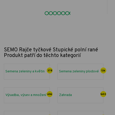
SEMO Rajče tyčkové Stupické polní rané
Produkt patří do těchto kategorií
Semena zeleniny a květin
378
Semena zeleniny plodové
126
Výsadba, výsev a množení
606
Zahrada
1603