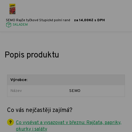
SEMO Rajče tyčkové Stupické polní rané
za 14,00Kč s DPH
SKLADEM
Popis produktu
Výrobce:
Název
SEMO
Co vás nejčastěji zajímá?
Co vysévat a vysazovat v březnu: Rajčata, papriky,
okurky i saláty